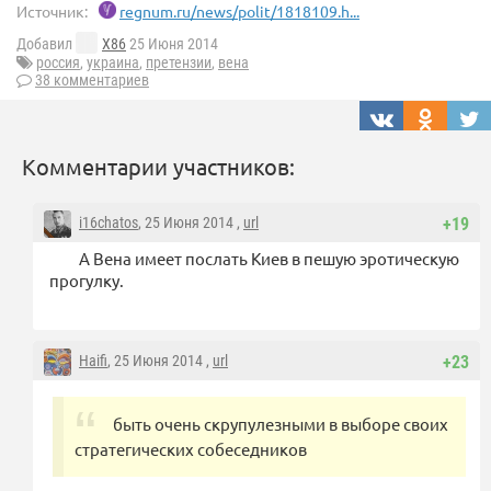
Источник:
regnum.ru/news/polit/1818109.h...
Добавил
X86
25 Июня 2014
россия
,
украина
,
претензии
,
вена
38 комментариев
Комментарии участников:
i16chatos
, 25 Июня 2014 ,
url
+19
А Вена имеет послать Киев в пешую эротическую
прогулку.
Haifi
, 25 Июня 2014 ,
url
+23
быть очень скрупулезными в выборе своих
стратегических собеседников