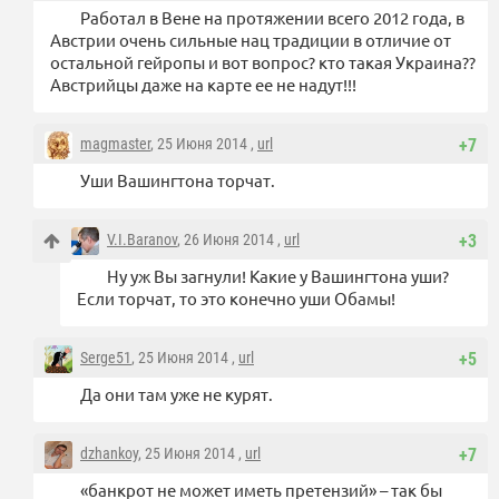
Работал в Вене на протяжении всего 2012 года, в
Австрии очень сильные нац традиции в отличие от
остальной гейропы и вот вопрос? кто такая Украина??
Австрийцы даже на карте ее не надут!!!
magmaster
, 25 Июня 2014 ,
url
+7
Уши Вашингтона торчат.
V.I.Baranov
, 26 Июня 2014 ,
url
+3
Ну уж Вы загнули! Какие у Вашингтона уши?
Если торчат, то это конечно уши Обамы!
Serge51
, 25 Июня 2014 ,
url
+5
Да они там уже не курят.
dzhankoy
, 25 Июня 2014 ,
url
+7
«банкрот не может иметь претензий» – так бы