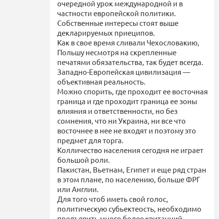
очередной урок международной и в
частности европейской политики.
Собственные интересы стоят выше
декларируемых приеципов.
Как в свое время сливали Чехословакию,
Польшу несмотря на скрепленные
печатями обязательства, так будет всегда.
Западно-Европейская цивилизация —
объективная реальность.
Можно спорить, где проходит ее восточная
граница и где проходит граница ее зоны
влияния и ответственности, но без
сомнения, что ни Украина, ни все что
восточнее в нее не входят и поэтому это
предмет для торга.
Колличество населения сегодня не играет
большой роли.
Пакистан, Вьетнам, Египет и еще ряд стран
в этом плане, по населению, больше ФРГ
или Англии.
Для того чтоб иметь свой голос,
политическую субьектеость, необходимо
предъявить много более квитанций.