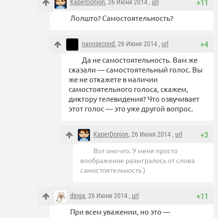
KaperDonjon
, 26 Июня 2014 ,
url
+11
Лолшто? Самостоятельность?
nanosecond
, 26 Июня 2014 ,
url
+4
Да не самостоятельность. Вам же
сказали — самостоятельный голос. Вы
же не откажете в наличии
самостоятельного голоса, скажем,
диктору телевидения? Что озвучивает
этот голос — это уже другой вопрос.
KaperDonjon
, 26 Июня 2014 ,
url
+3
Вот оно что. У меня просто
воображение разыгралось от слова
самостоятельность )
dinga
, 26 Июня 2014 ,
url
+11
При всем уважении, но это —