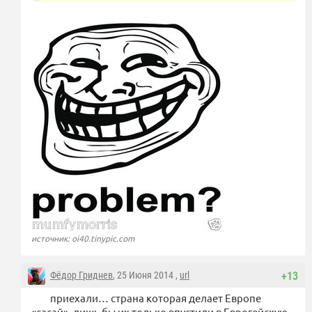
источник: oi40.tinypic.com
Фёдор Гриднев
, 25 Июня 2014 ,
url
+13
приехали… страна которая делает Европе
«сасай», лишь бы их только впустили в Еврогейскую