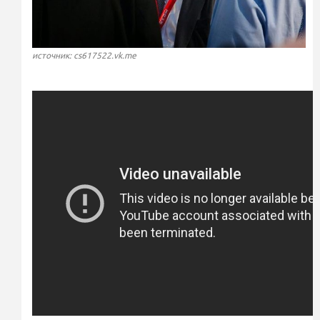
источник: cs617522.vk.me