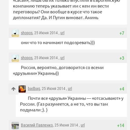
компанию теперь указывает им с кем им вести
переговоры? Они вообще в курсе что такое
дипломатия? Да. И Путин виноват. Аминь
shopos
, 25 Июня 2014 ,
url
+7
они что то начинают подозревать)))
shopos
, 25 Июня 2014 ,
url
+3
Россия, вероятно, договорится со всеми
«друзьями» Украины))
badbag
, 25 Июня 2014 ,
url
+4
Почти все «друзья» Украины — «отсасывают» у
России. (Газ разумеется, а не то, что вы там
подумали ;). )
Василий Павленко
, 25 Июня 2014 ,
url
+14