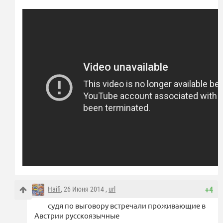
Haifi
, 26 Июня 2014 ,
url
+4
судя по выговору встречали проживающие в
Австрии русскоязычные