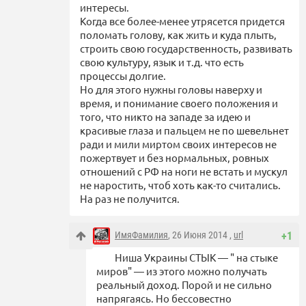
интересы.
Когда все более-менее утрясется придется
поломать голову, как жить и куда плыть,
строить свою государственность, развивать
свою культуру, язык и т.д. что есть
процессы долгие.
Но для этого нужны головы наверху и
время, и понимание своего положения и
того, что никто на западе за идею и
красивые глаза и пальцем не по шевельнет
ради и мили миртом своих интересов не
пожертвует и без нормальных, ровных
отношений с РФ на ноги не встать и мускул
не наростить, чтоб хоть как-то считались.
На раз не получится.
ИмяФамилия
, 26 Июня 2014 ,
url
+1
Ниша Украины СТЫК — " на стыке
миров" — из этого можно получать
реальный доход. Порой и не сильно
напрягаясь. Но бессовестно