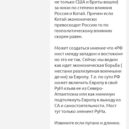
не только США и Бриты вошли)
за ними по степени влияния
Россия и Китай. Причем если
Китай экономически
превосходит Россию то по
геополитическому влиянию
скорее равен.
Может создаться мнение что «РФ
мост между западом и востоком»
но это не так. Сейчас мы видим
как идет экономическая борьба (
местами реализуемая военными
де-ми) за Европу. Т.е. по сути РФ
может включить Европу в свой
РуМ изъяв ее из Северо-
Атлантизма или как минимум
подтолкнуть Европу к выходу из
СА и самостоятельности. Мост
тут только элемент РуМа.
Извините если путано и длинно.