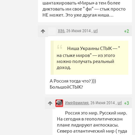
шантажировать «Миры» а тем более
диктовать им свое " фи" — стык просто
НЕ может. Это уже другая ниша…
X86
, 26 Июня 2014 ,
url
+2
Ниша Украины СТЫК — "
на стыке миров" — из этого
можно получать реальный
доход.
А Россия тогда что? )))
БольшойСТЫК?
ИмяФамилия
, 26 Июня 2014 ,
url
+3
Россия это мир. Русский мир.
На сегодня в геополитическом
плане лидируют англоскасы.
Северо атлантический мир ( туда