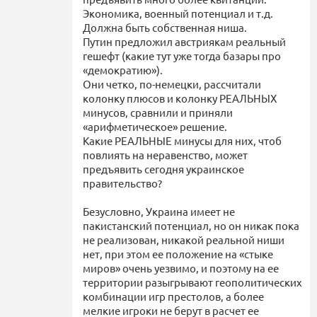
Экономика, военный потенциал и т.д.
Должна быть собственная ниша.
Путин предложил австриякам реальный
гешефт (какие тут уже тогда базары про
«демократию»).
Они четко, по-немецки, рассчитали
колонку плюсов и колонку РЕАЛЬНЫХ
минусов, сравнили и приняли
«арифметическое» решение.
Какие РЕАЛЬНЫЕ минусы для них, чтоб
повлиять на неравенство, может
предъявить сегодня украинское
правительство?
Безусловно, Украина имеет не
пакистанский потенциал, но он никак пока
не реализован, никакой реальной ниши
нет, при этом ее положение на «стыке
миров» очень уезвимо, и поэтому на ее
территории разыгрывают геополитических
комбинации игр престолов, а более
мелкие игроки не берут в расчет ее