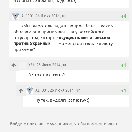
и слона все помнят, надеюсь?)
AL1301
, 26 Июня 2014 ,
url
+4
«Мы бы хотели задать вопрос Вене — каким
образом они принимают главу российского
государства, которое
осуществляет агрессию
против Украины
?" — может стоит их за клевету
привлечь?
X86
, 26 Июня 2014 ,
url
+1
А что с них взять?
AL1301
, 26 Июня 2014 ,
url
+1
ну так, в «долги загнать» ;)
Войдите
или
станьте участником
, чтобы комментировать