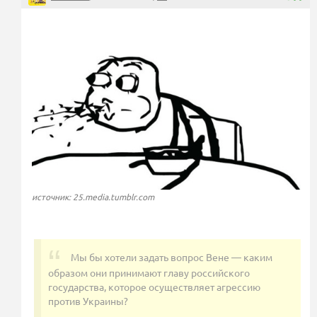
источник: 25.media.tumblr.com
Мы бы хотели задать вопрос Вене — каким
образом они принимают главу российского
государства, которое осуществляет агрессию
против Украины?