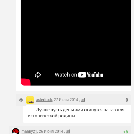
asterfisch
, 27 Июня 2014 ,
url
0
Лучше пусть деньгами скинутся на газ для
исторической родины.
manny21
, 26 Июня 2014 ,
url
+5