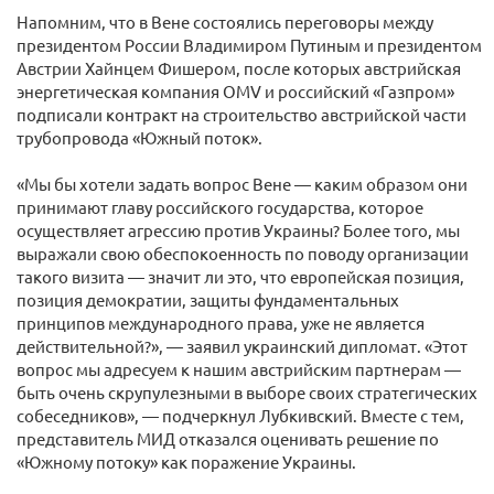
Напомним, что в Вене состоялись переговоры между
президентом России Владимиром Путиным и президентом
Австрии Хайнцем Фишером, после которых австрийская
энергетическая компания OMV и российский «Газпром»
подписали контракт на строительство австрийской части
трубопровода «Южный поток».
«Мы бы хотели задать вопрос Вене — каким образом они
принимают главу российского государства, которое
осуществляет агрессию против Украины? Более того, мы
выражали свою обеспокоенность по поводу организации
такого визита — значит ли это, что европейская позиция,
позиция демократии, защиты фундаментальных
принципов международного права, уже не является
действительной?», — заявил украинский дипломат. «Этот
вопрос мы адресуем к нашим австрийским партнерам —
быть очень скрупулезными в выборе своих стратегических
собеседников», — подчеркнул Лубкивский. Вместе с тем,
представитель МИД отказался оценивать решение по
«Южному потоку» как поражение Украины.