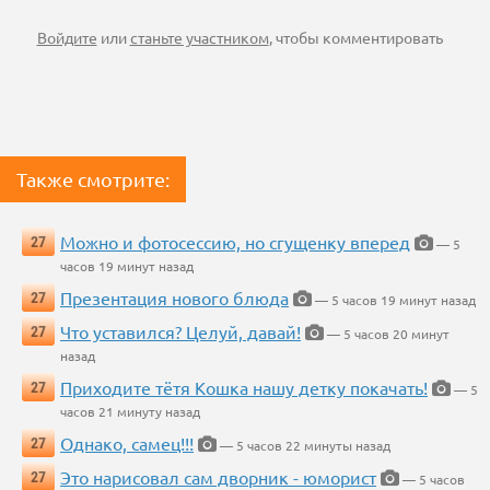
Войдите
или
станьте участником
, чтобы комментировать
Также смотрите:
Можно и фотосессию, но сгущенку вперед
27
— 5
часов 19 минут назад
Презентация нового блюда
27
— 5 часов 19 минут назад
Что уставился? Целуй, давай!
27
— 5 часов 20 минут
назад
Приходите тётя Кошка нашу детку покачать!
27
— 5
часов 21 минуту назад
Однако, самец!!!
27
— 5 часов 22 минуты назад
Это нарисовал сам дворник - юморист
27
— 5 часов