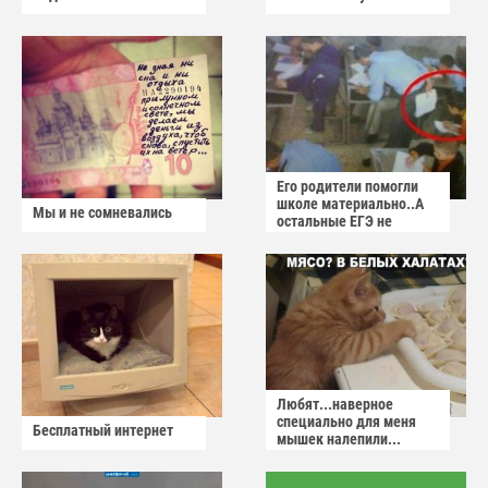
Его родители помогли
школе материально..А
Мы и не сомневались
остальные ЕГЭ не
сдадут
Любят...наверное
специально для меня
Бесплатный интернет
мышек налепили...