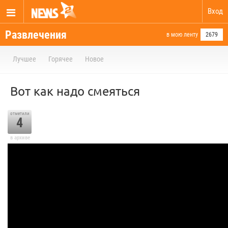
Вход
Развлечения
в мою ленту
2679
Лучшее
Горячее
Новое
Вот как надо смеяться
отметили
4
в архиве