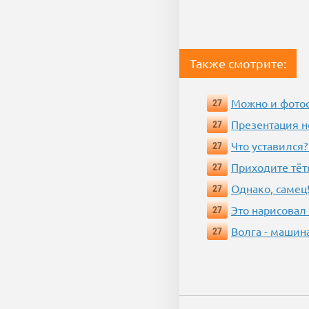
Также смотрите:
Можно и фотос
27
Презентация 
27
Что уставился?
27
Приходите тёт
27
Однако, самец!
27
Это нарисовал
27
Волга - машин
27