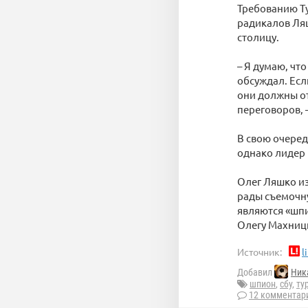
Требованию Т
радикалов Ляш
столицу.
– Я думаю, чт
обсуждал. Есл
они должны от
переговоров, 
В свою очеред
однако лидер 
Олег Ляшко из
рады съемочну
являются «шпи
Олегу Махницк
Источник:
l
Добавил
Ник
шпион
,
сбу
,
ту
12 комментар