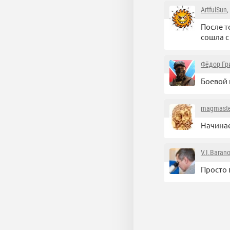
ArtfulSun
,
После т
сошла с
Фёдор Гр
Боевой 
magmaste
Начинае
V.I.Baran
Просто 