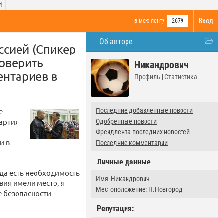
И
Вход
в мою ленту
2679
Об авторе
ссией (Спикер
оверить
Никандрович
ентариев в
Профиль
|
Статистика
е
Последние добавленные новости
артия
Одобренные новости
Френдлента последних новостей
и в
Последние комментарии
Личные данные
гда есть необходимость
Имя: Никандрович
вия имели место, я
Местоположение: Н.Новгород
е безопасности
Репутация: