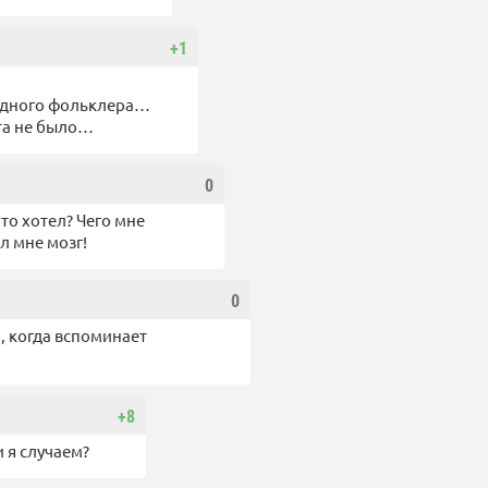
+1
родного фольклера…
ста не было…
0
то хотел? Чего мне
л мне мозг!
0
, когда вспоминает
+8
и я случаем?