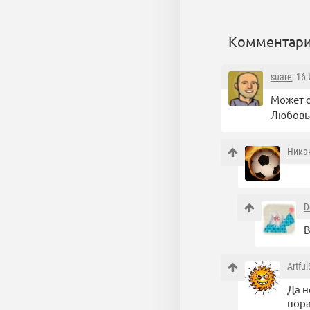
Комментари
suare
, 16
Может 
Любовь 
Ника
D
В
Artfu
Да н
пора