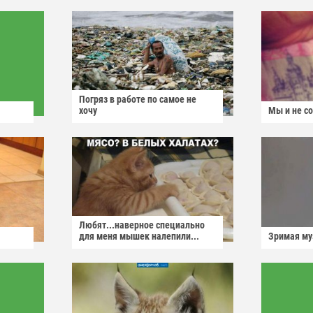
Погряз в работе по самое не
хочу
Мы и не с
Любят...наверное специально
для меня мышек налепили...
Зримая м