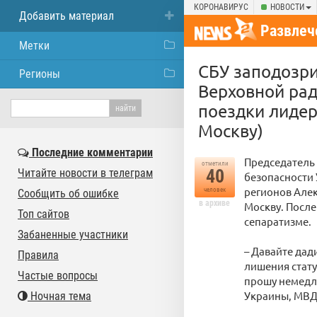
КОРОНАВИРУС
НОВОСТИ
Добавить материал
Развлеч
Метки
СБУ заподозри
Регионы
Верховной рад
поездки лидер
Москву)
Последние комментарии
Председатель
отметили
40
Читайте новости в телеграм
безопасности 
регионов Але
человек
Сообщить об ошибке
в архиве
Москву. После
Топ сайтов
сепаратизме.
Забаненные участники
– Давайте дад
Правила
лишения стату
Частые вопросы
прошу немедле
Украины, МВД 
Ночная тема