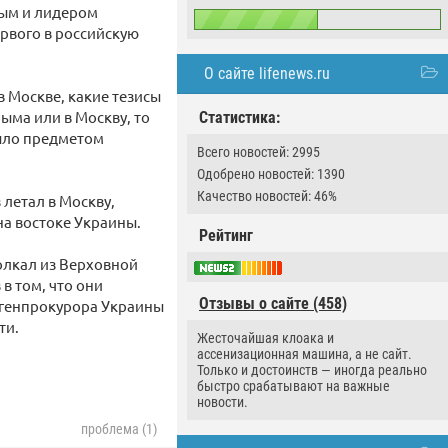
ым и лидером
рвого в российскую
О сайте lifenews.ru
в Москве, какие тезисы
ыма или в Москву, то
Статистика:
было предметом
Всего новостей: 2995
Одобрено новостей: 1390
Качество новостей: 46%
 летал в Москву,
на востоке Украины.
Рейтинг
олкал из Верховной
в том, что они
Отзывы о сайте (458)
. генпрокурора Украины
ти.
Жесточайшая клоака и
ассенизационная машина, а не сайт.
Только и достоинств — иногда реально
быстро срабатывают на важные
новости.
проблема (1)