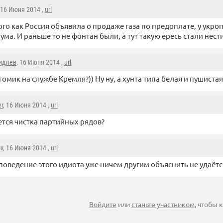
 16 Июня 2014 ,
url
ого как Россия объявила о продаже газа по предоплате, у укро
 ума. И раньше то не фонтан были, а тут такую ересь стали нести
иднев
, 16 Июня 2014 ,
url
гомик на службе Кремля?)) Ну ну, а хунта типа белая и пушистая
r
, 16 Июня 2014 ,
url
тся чистка партийных рядов?
ov
, 16 Июня 2014 ,
url
поведение этого идиота уже ничем другим объяснить не удаёт
Войдите
или
станьте участником
, чтобы