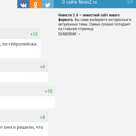
О сайте News2.ru
Новости 2.0 — новостной сайт нового
формата.
Вы сами выбираете интересные и
актуальные темы. Самые лучшие попадают
на главную страницу.
подробнее
→
+12
, по-гейропейски.
+9
+10
+8
от они и решили, что