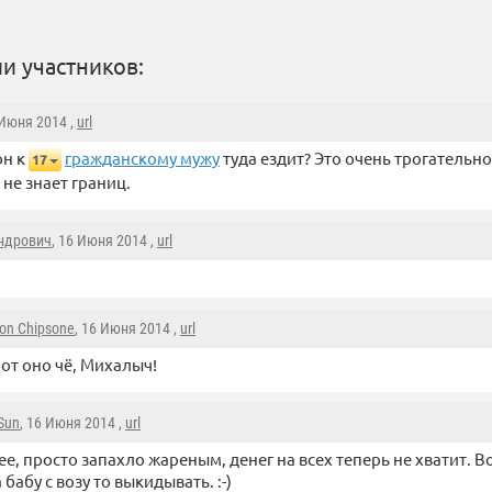
и участников:
 Июня 2014 ,
url
он к
гражданскому мужу
туда ездит? Это очень трогательно
17
не знает границ.
ндрович
, 16 Июня 2014 ,
url
on Chipsone
, 16 Июня 2014 ,
url
от оно чё, Михалыч!
lSun
, 16 Июня 2014 ,
url
ее, просто запахло жареным, денег на всех теперь не хватит. В
 бабу с возу то выкидывать. :-)