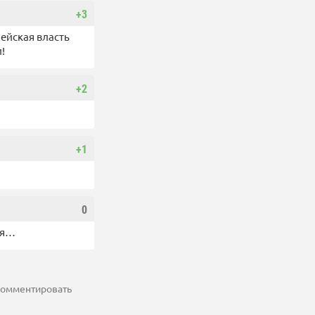
+3
пейская власть
!
+2
+1
0
ся…
 комментировать