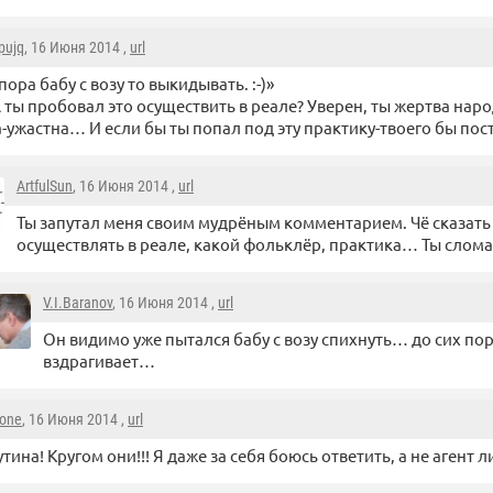
pujq
, 16 Июня 2014 ,
url
пора бабу с возу то выкидывать. :-)»
 ты пробовал это осуществить в реале? Уверен, ты жертва на
-ужастна… И если бы ты попал под эту практику-твоего бы по
ArtfulSun
, 16 Июня 2014 ,
url
Ты запутал меня своим мудрёным комментарием. Чё сказать 
осуществлять в реале, какой фольклёр, практика… Ты слома
V.I.Baranov
, 16 Июня 2014 ,
url
Он видимо уже пытался бабу с возу спихнуть… до сих пор
вздрагивает…
sone
, 16 Июня 2014 ,
url
тина! Кругом они!!! Я даже за себя боюсь ответить, а не агент л