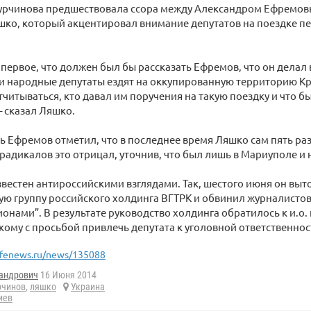
урчинова предшествовала ссора между Александром Ефремов
ко, который акцентировал внимание депутатов на поездке пе
о первое, что должен был бы рассказать Ефремов, что он делал 
и народные депутаты ездят на оккупированную территорию Кр
читываться, кто давал им поручения на такую поездку и что 
– сказал Ляшко.
ь Ефремов отметил, что в последнее время Ляшко сам пять раз
радикалов это отрицал, уточнив, что был лишь в Мариуполе и 
вестен антироссийскими взглядами. Так, шестого июня он выт
ю группу российского холдинга ВГТРК и обвинил журналистов 
онами”. В результате руководство холдинга обратилось к и.о
ому с просьбой привлечь депутата к уголовной ответственнос
ifenews.ru/news/135088
андрович
16 Июня 2014
рчинов
,
ляшко
Украина
иев