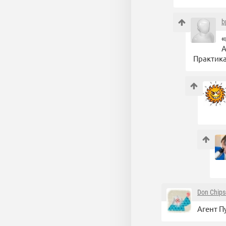
b
«
А
Практика
Don Chip
Агент Пу