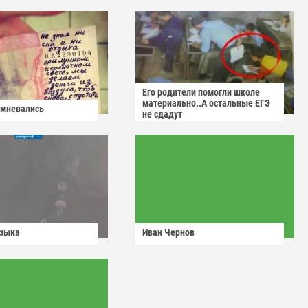
Его родители помогли школе
материально..А остальные ЕГЭ
омневались
не сдадут
узыка
Иван Чернов