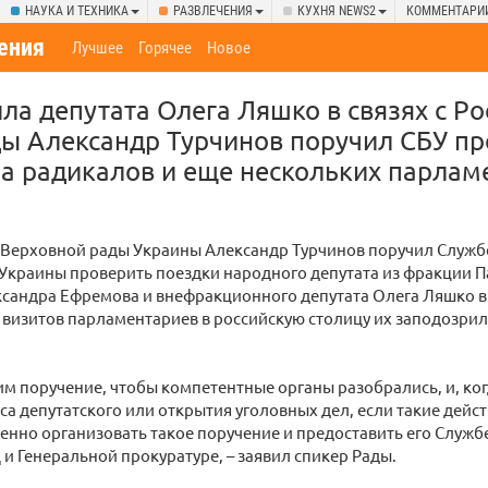
НАУКА И ТЕХНИКА
РАЗВЛЕЧЕНИЯ
КУХНЯ NEWS2
КОММЕНТАРИ
ения
Лучшее
Горячее
Новое
ла депутата Олега Ляшко в связях с Ро
ы Александр Турчинов поручил СБУ пр
а радикалов и еще нескольких парлам
 Верховной рады Украины Александр Турчинов поручил Служб
Украины проверить поездки народного депутата из фракции П
ксандра Ефремова и внефракционного депутата Олега Ляшко в
 визитов парламентариев в российскую столицу их заподозрил
им поручение, чтобы компетентные органы разобрались, и, ко
са депутатского или открытия уголовных дел, если такие дейст
нно организовать такое поручение и предоставить его Служб
и Генеральной прокуратуре, – заявил спикер Рады.