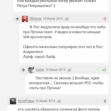
Или каждый реальный нигер уважает только
Петра Покращенко? :)
fStrange
, 10 Июня 2014 ,
url
-2
В Лос-Анджелесе вряд ли вообще что либо
про Путина поют. У видео в новости меньше
500 просмотров.
Офигеть насколько популярен этот хит в Лос-
Анджелесе.
Лайф, такой Лайф.
yache
, 10 Июня 2014 ,
url
+2
Поставлю на звонок :) Вообще, идея
интересная… Сколько возьмет PSY, чтобы
спеть про Путина?
KonstPskov
, 10 Июня 2014 ,
url
0
кто сможеть обьяснить почему на фото путина