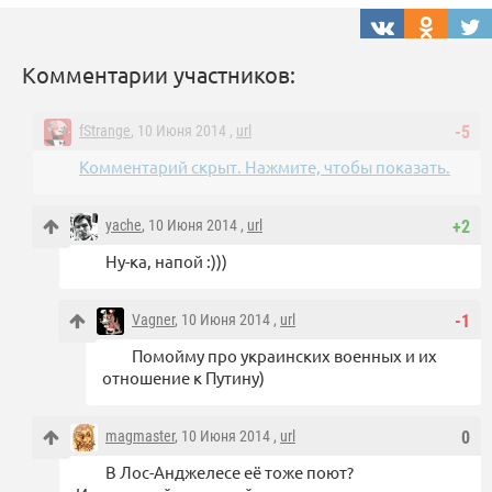
Комментарии участников:
fStrange
, 10 Июня 2014 ,
url
-5
Комментарий скрыт. Нажмите, чтобы показать.
yache
, 10 Июня 2014 ,
url
+2
Ну-ка, напой :)))
Vagner
, 10 Июня 2014 ,
url
-1
Помойму про украинских военных и их
отношение к Путину)
magmaster
, 10 Июня 2014 ,
url
0
В Лос-Анджелесе её тоже поют?