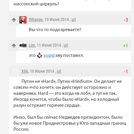
массонский циркуль?
fStrange
, 10 Июня 2014 ,
url
-3
Вы что то подозреваете?
Lim
, 11 Июня 2014 ,
url
+1
это
аву поставил.
sound
X86
, 10 Июня 2014 ,
url
-1
Путин не «Hard», Путин «Medium». Он делает не
совсем «что хочет», он действует осторожно и
наверняка. Hard — это когда «в лоб», а тут не так.
Иногда хочется, чтобы было «Hard», но холодный
разум остужает горячее сердце.
Имхо, был бы сейчас Медведев президентом, было
бы уже новое Приднестровье у Юго-западных границ
России.