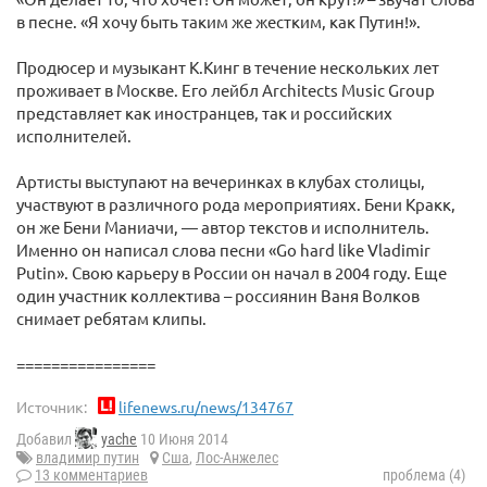
в песне. «Я хочу быть таким же жестким, как Путин!».
Продюсер и музыкант К.Кинг в течение нескольких лет
проживает в Москве. Его лейбл Architects Music Group
представляет как иностранцев, так и российских
исполнителей.
Артисты выступают на вечеринках в клубах столицы,
участвуют в различного рода мероприятиях. Бени Кракк,
он же Бени Маниачи, — автор текстов и исполнитель.
Именно он написал слова песни «Go hard like Vladimir
Putin». Свою карьеру в России он начал в 2004 году. Еще
один участник коллектива – россиянин Ваня Волков
снимает ребятам клипы.
================
Источник:
lifenews.ru/news/134767
Добавил
yache
10 Июня 2014
владимир путин
Сша
,
Лос-Анжелес
13 комментариев
проблема (4)