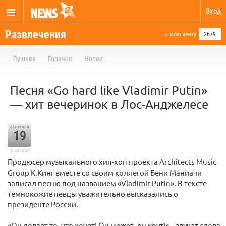
Вход
Развлечения
в мою ленту
2679
Лучшее
Горячее
Новое
Песня «Go hard like Vladimir Putin»
— хит вечеринок в Лос-Анджелесе
отметили
19
в архиве
Продюсер музыкального хип-хоп проекта Architects Music
Group K.Кинг вместе со своим коллегой Бени Маниачи
записал песню под названием «Vladimir Putin». В тексте
темнокожие певцы уважительно высказались о
президенте России.
«Он делает то, что хочет! Он может, он крут!» – звучат слова