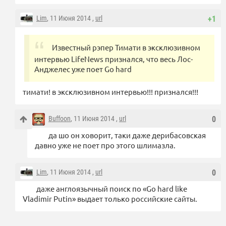
Lim
, 11 Июня 2014 ,
url
+1
Известный рэпер Тимати в эксклюзивном
интервью LifeNews признался, что весь Лос-
Анджелес уже поет Go hard
тимати! в эксклюзивном интервью!!! признался!!!
Buffoon
, 11 Июня 2014 ,
url
0
да шо он ховорит, таки даже дерибасовская
давно уже не поет про этого шлимазла.
Lim
, 11 Июня 2014 ,
url
0
даже англоязычный поиск по «Go hard like
Vladimir Putin» выдает только российские сайты.