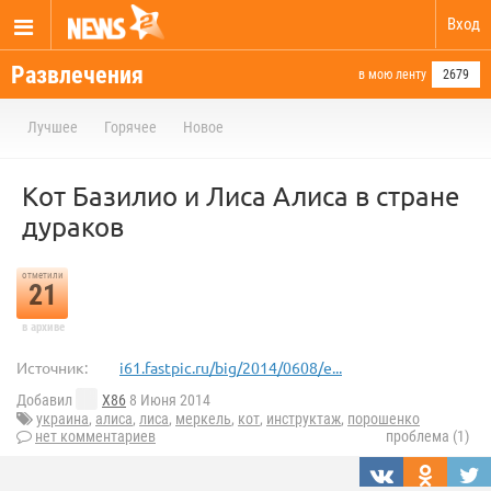
Вход
Развлечения
в мою ленту
2679
Лучшее
Горячее
Новое
Кот Базилио и Лиса Алиса в стране
дураков
отметили
21
в архиве
Источник:
i61.fastpic.ru/big/2014/0608/e...
Добавил
X86
8 Июня 2014
украина
,
алиса
,
лиса
,
меркель
,
кот
,
инструктаж
,
порошенко
нет комментариев
проблема (1)