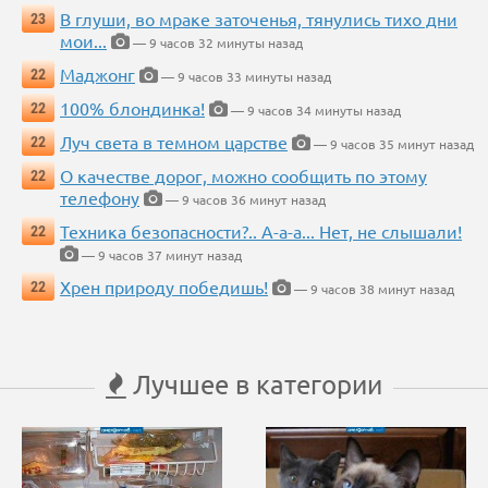
В глуши, во мраке заточенья, тянулись тихо дни
23
мои...
— 9 часов 32 минуты назад
Маджонг
22
— 9 часов 33 минуты назад
100% блондинка!
22
— 9 часов 34 минуты назад
Луч света в темном царстве
22
— 9 часов 35 минут назад
О качестве дорог, можно сообщить по этому
22
телефону
— 9 часов 36 минут назад
Техника безопасности?.. А-а-а... Нет, не слышали!
22
— 9 часов 37 минут назад
Хрен природу победишь!
22
— 9 часов 38 минут назад
Лучшее в категории