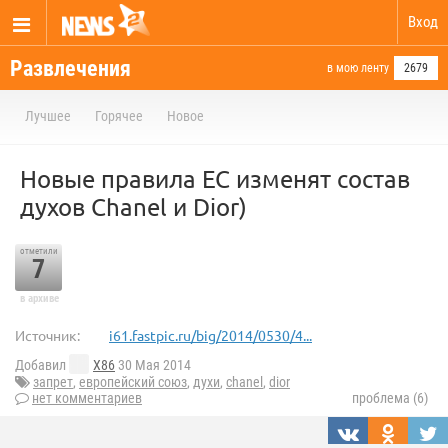
Вход
Развлечения
в мою ленту
2679
Лучшее
Горячее
Новое
Новые правила ЕС изменят состав
духов Chanel и Dior)
отметили
7
в архиве
Источник:
i61.fastpic.ru/big/2014/0530/4...
Добавил
X86
30 Мая 2014
запрет
,
европейский союз
,
духи
,
chanel
,
dior
нет комментариев
проблема (6)