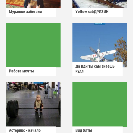
Мурашки забегали
Yellow subДРИЗИН
Да иди ты сам знаешь
Работа мечты
куда
Астерикс - начало
Вид Ялты