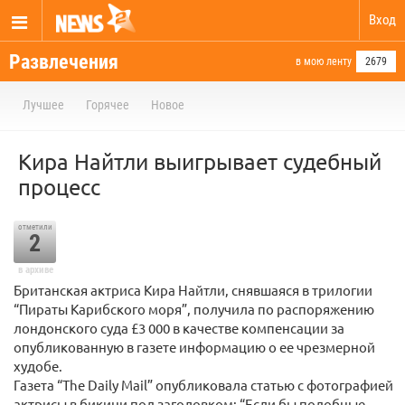
Вход
Развлечения
в мою ленту
2679
Лучшее
Горячее
Новое
Кира Найтли выигрывает судебный
процесс
отметили
2
в архиве
Британская актриса Кира Найтли, снявшаяся в трилогии
“Пираты Карибского моря”, получила по распоряжению
лондонского суда £3 000 в качестве компенсации за
опубликованную в газете информацию о ее чрезмерной
худобе.
Газета “The Daily Mail” опубликовала статью с фотографией
актрисы в бикини под заголовком: “Если бы подобные