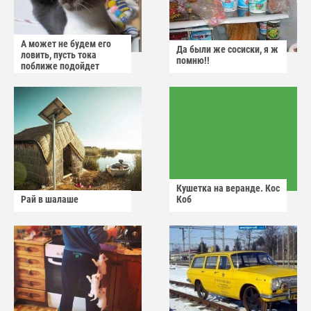
А может не будем его
Да были же сосиски, я ж
ловить, пусть тока
помню!!
поближе подойдет
Кушетка на веранде. Кос
Рай в шалаше
Коб