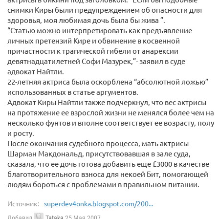
снимки Киры были предупреждением об опасности для
здоровья, моя любимая дочь была бы жива ”.
“Статью можно интерпретировать как предъявление
личных претензий Кире и обвинение в косвенной
причастности к трагической гибели от анарексии
девятнадцатилетней Софи Мазурек,”- заявил в суде
адвокат Найтли.
22-летняя актриса была оскорблена “абсолютной ложью”
использованных в статье аргументов.
Адвокат Киры Найтли также подчеркнул, что вес актрисы
на протяжение ее взрослой жизни не менялся более чем на
несколько фунтов и вполне соответствует ее возрасту, полу
и росту.
После окончания судебного процесса, мать актрисы
Шарман Макдональд, присутствовавшая в зале суда,
сказала, что ее дочь готова добавить еще £3000 в качестве
благотворительного взноса для некоей Бит, помогающей
людям бороться с проблемами в правильном питании.
Источник:
superdev4onka.blogspot.com/200...
Добавил
Tataka
25 Мая 2007