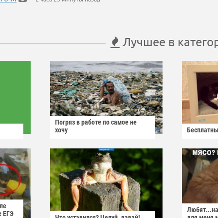
Лучшее в катего
Погряз в работе по самое не
хочу
Бесплатны
ле
Любят...н
е ЕГЭ
Что уставился? Целуй, давай!
для меня 