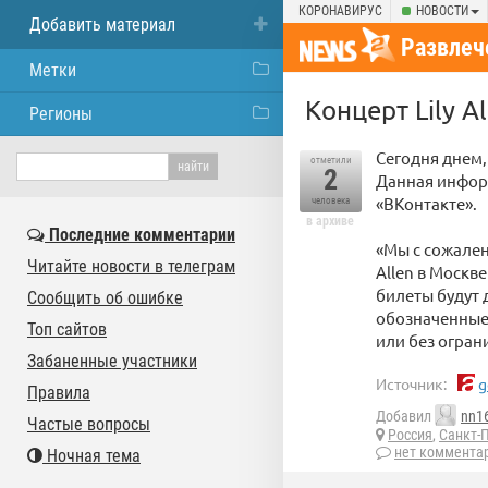
КОРОНАВИРУС
НОВОСТИ
Добавить материал
Развлеч
Метки
Концерт Lily A
Регионы
Сегодня днем,
отметили
2
Данная инфор
«ВКонтакте».
человека
в архиве
Последние комментарии
«Мы с сожален
Читайте новости в телеграм
Allen в Москв
билеты будут 
Сообщить об ошибке
обозначенные 
Топ сайтов
или без огран
Забаненные участники
Источник:
g
Правила
Добавил
nn1
Частые вопросы
Россия
,
Санкт-
нет коммента
Ночная тема