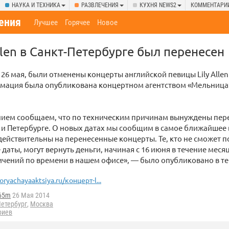
НАУКА И ТЕХНИКА
РАЗВЛЕЧЕНИЯ
КУХНЯ NEWS2
КОММЕНТАРИ
ения
Лучшее
Горячее
Новое
llen в Санкт-Петербурге был перенесен
 26 мая, были отменены концерты английской певицы Lily Allen
мация была опубликована концертном агентством «Мельница»
ием сообщаем, что по техническим причинам вынуждены пере
е и Петербурге. О новых датах мы сообщим в самое ближайшее
действительны на перенесенные концерты. Те, кто не сможет п
даты, могут вернуть деньги, начиная с 16 июня в течение месяц
ичений по времени в нашем офисе», — было опубликовано в те
oryachayaaktsiya.ru/концерт-l...
65m
26 Мая 2014
Петербург
,
Москва
риев