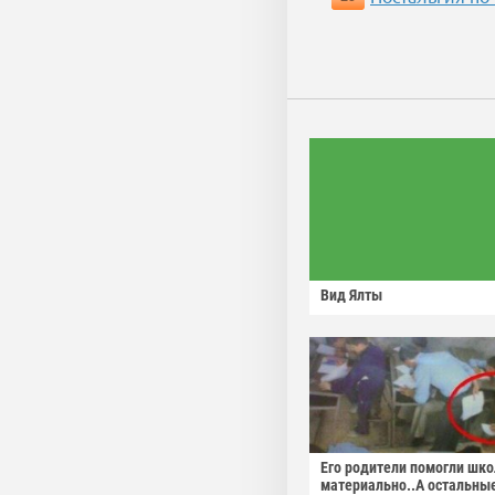
Вид Ялты
Его родители помогли шко
материально..А остальны