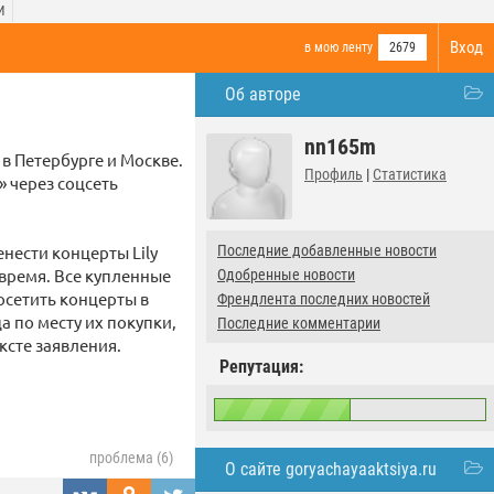
И
Вход
в мою ленту
2679
Об авторе
nn165m
 в Петербурге и Москве.
Профиль
|
Статистика
 через соцсеть
нести концерты Lily
Последние добавленные новости
 время. Все купленные
Одобренные новости
осетить концерты в
Френдлента последних новостей
а по месту их покупки,
Последние комментарии
ксте заявления.
Репутация:
проблема (6)
О сайте goryachayaaktsiya.ru