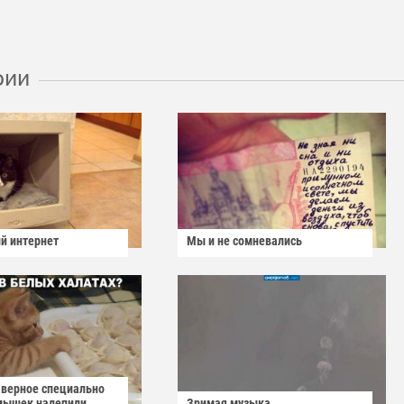
рии
й интернет
Мы и не сомневались
аверное специально
мышек налепили...
Зримая музыка