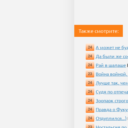
Также смотрите:
А может не бу
24
Да были же со
24
Рай в шалаше
24
Война войной,
23
Лучше так, че
24
Судя по отпеча
24
Зоопарк строг
24
Правда о Фук
24
Отдуплился...)
24
Ностальгия по
23