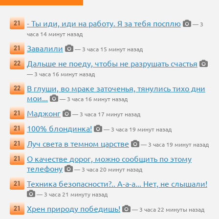
- Ты иди, иди на работу. Я за тебя посплю
21
— 3
часа 14 минут назад
Завалили
21
— 3 часа 15 минут назад
Дальше не поеду, чтобы не разрушать счастья
22
— 3 часа 16 минут назад
В глуши, во мраке заточенья, тянулись тихо дни
22
мои...
— 3 часа 16 минут назад
Маджонг
21
— 3 часа 17 минут назад
100% блондинка!
21
— 3 часа 19 минут назад
Луч света в темном царстве
21
— 3 часа 19 минут назад
О качестве дорог, можно сообщить по этому
21
телефону
— 3 часа 20 минут назад
Техника безопасности?.. А-а-а... Нет, не слышали!
21
— 3 часа 21 минуту назад
Хрен природу победишь!
21
— 3 часа 22 минуты назад