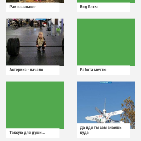
Рай в шалаше
Вид Ялты
Астерикс - начало
Работа мечты
Да иди ты сам знаешь
Таксую для души...
куда