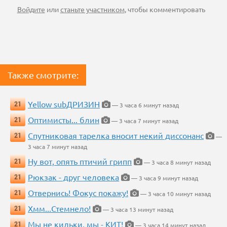
Войдите
или
станьте участником
, чтобы комментировать
Также смотрите:
Yellow subДРИЗИН
21
— 3 часа 6 минут назад
Оптимисты... блин
21
— 3 часа 7 минут назад
Спутниковая тарелка вносит некий диссонанс
21
—
3 часа 7 минут назад
Ну вот, опять птичий грипп
21
— 3 часа 8 минут назад
Рюкзак - друг человека
21
— 3 часа 9 минут назад
Отвернись! Фокус покажу!
21
— 3 часа 10 минут назад
Хмм...Стемнело!
21
— 3 часа 13 минут назад
Мы не кильки, мы - КИТ!
21
— 3 часа 14 минут назад