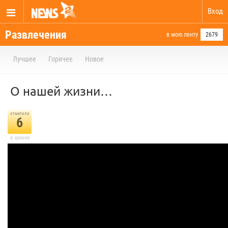
Вход
Развлечения
в мою ленту
2679
Лучшее
Горячее
Новое
О нашей жизни…
отметили
6
в архиве