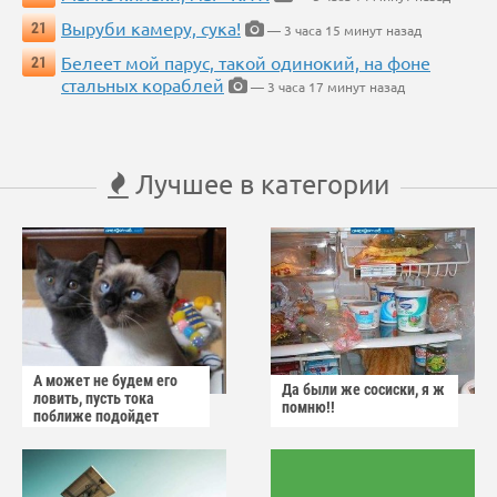
Выруби камеру, сука!
21
— 3 часа 15 минут назад
Белеет мой парус, такой одинокий, на фоне
21
стальных кораблей
— 3 часа 17 минут назад
Лучшее в категории
А может не будем его
Да были же сосиски, я ж
ловить, пусть тока
помню!!
поближе подойдет