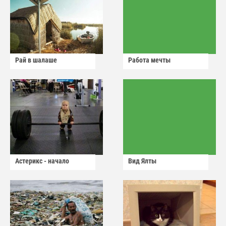
Рай в шалаше
Работа мечты
Астерикс - начало
Вид Ялты