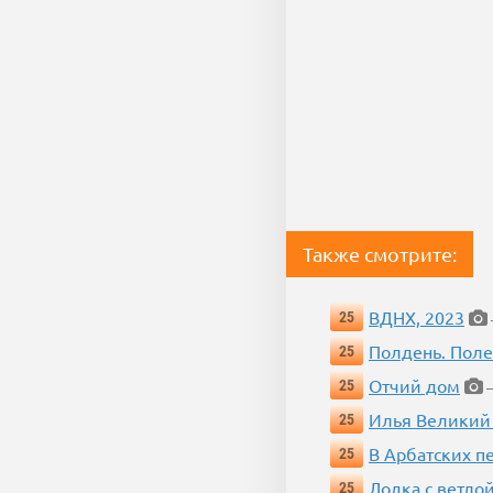
Также смотрите:
ВДНХ, 2023
25
Полдень. Пол
25
Отчий дом
25
—
Илья Великий
25
В Арбатских п
25
Лодка с ветло
25