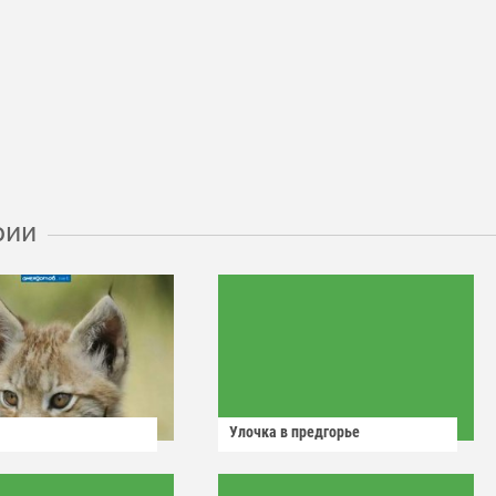
рии
Улочка в предгорье