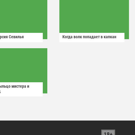
рсия Севилья
Когда волк попадает в капкан
ыльцо мистера и
д
18+