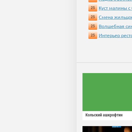
Куст малины с
25
Смена жильцо
25
Волшебная си
25
Интерьер рест
25
Кольский ашкрофтин