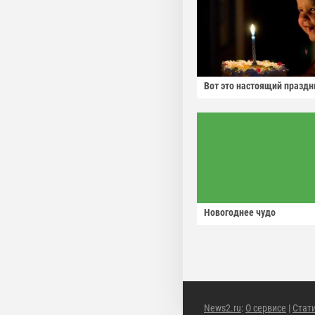
Вот это настоящий праздн
Новогоднее чудо
News2.ru
:
О сервисе
|
Стат