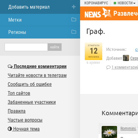
КОРОНАВИРУС
НОВОСТИ
Добавить материал
Развлеч
Метки
Граф.
Регионы
отметили
12
Источник:
c
человека
Добавил
Сер
в архиве
Последние комментарии
1 комментари
Читайте новости в телеграм
Сообщить об ошибке
Топ сайтов
Забаненные участники
Правила
Комментари
Частые вопросы
Ночная тема
Rommini
,