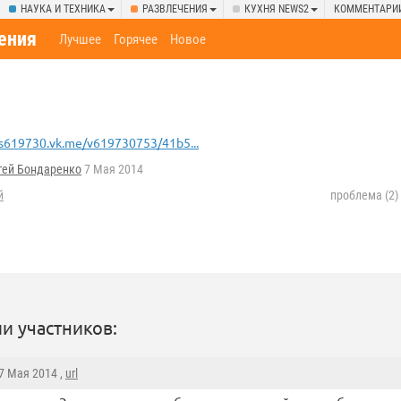
НАУКА И ТЕХНИКА
РАЗВЛЕЧЕНИЯ
КУХНЯ NEWS2
КОММЕНТАРИ
ения
Лучшее
Горячее
Новое
s619730.vk.me/v619730753/41b5...
гей Бондаренко
7 Мая 2014
й
проблема (2)
и участников:
 7 Мая 2014 ,
url