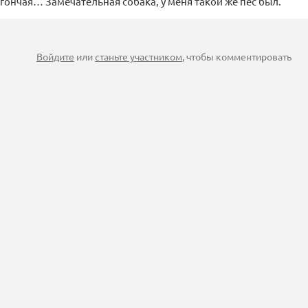
 гончая… Замечательная собака, у меня такой же пес был.
Войдите
или
станьте участником
, чтобы комментировать