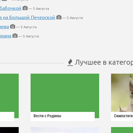
 бабочкой
— 5 Августа
в на Большой Печерской
— 5 Августа
нева
— 5 Августа
орана
— 5 Августа
Лучшее в катего
Вести с Родины
Симпатяги