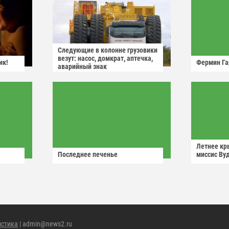
Следующие в колонне грузовики
везут: насос, домкрат, аптечка,
ик!
Фермин Га
аварийный знак
Летнее кр
Последнее печенье
миссис Ву
истика
| admin@news2.ru