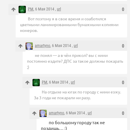
PM
, 6 Мая 2014 ,
url
0
Вот поэтому я в свое время и озаботился
цветными ламинированными бумажными копиями
номеров.
amartyno
, 6 Мая 2014 ,
url
0
не понял — а в чём прикол? вы с ними
постоянно ездите? ДПС за такое должны покарать
;)
PM
, 6 Мая 2014 ,
url
0
На отдыхе на югах по городу с ними езжу.
За 3 года не покарали ни разу.
amartyno
, 6 Мая 2014 ,
url
0
по большому городу так не
поздишь… ;)