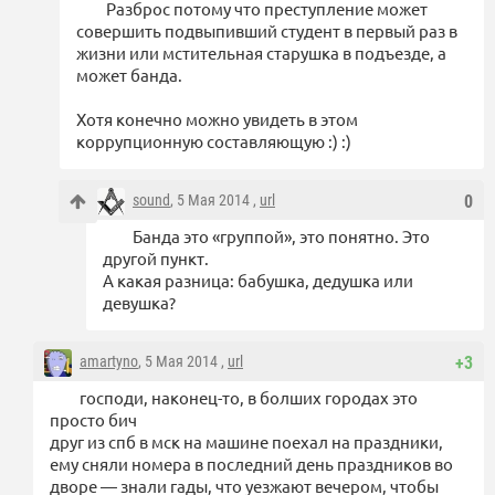
Разброс потому что преступление может
совершить подвыпивший студент в первый раз в
жизни или мстительная старушка в подъезде, а
может банда.
Хотя конечно можно увидеть в этом
коррупционную составляющую :) :)
sound
, 5 Мая 2014 ,
url
0
Банда это «группой», это понятно. Это
другой пункт.
А какая разница: бабушка, дедушка или
девушка?
amartyno
, 5 Мая 2014 ,
url
+3
господи, наконец-то, в болших городах это
просто бич
друг из спб в мск на машине поехал на праздники,
ему сняли номера в последний день праздников во
дворе — знали гады, что уезжают вечером, чтобы