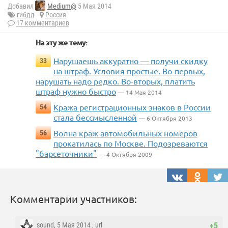
Добавил
Medium@
5 Мая 2014
гибдд
Россия
17 комментариев
На эту же тему:
Нарушаешь аккуратно — получи скидку
33
на штраф. Условия простые. Во-первых,
нарушать надо редко. Во-вторых, платить
штраф нужно быстро
— 14 Мая 2014
Кража регистрационных знаков в России
54
стала бессмысленной
— 6 Октября 2013
Волна краж автомобильных номеров
56
прокатилась по Москве. Подозреваются
"барсеточники"
— 4 Октября 2009
Комментарии участников:
sound
, 5 Мая 2014 ,
url
+5