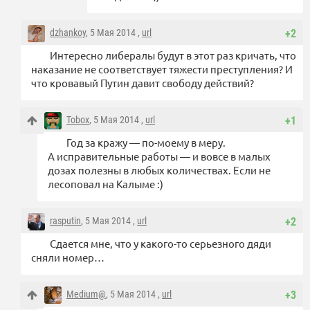
dzhankoy
, 5 Мая 2014 ,
url
+2
Интересно либералы будут в этот раз кричать, что
наказание не соответствует тяжести преступления? И
что кровавый Путин давит свободу действий?
Tobox
, 5 Мая 2014 ,
url
+1
Год за кражу — по-моему в меру.
А исправительные работы — и вовсе в малых
дозах полезны в любых количествах. Если не
лесоповал на Калыме :)
rasputin
, 5 Мая 2014 ,
url
+2
Сдается мне, что у какого-то серьезного дяди
сняли номер…
Medium@
, 5 Мая 2014 ,
url
+3