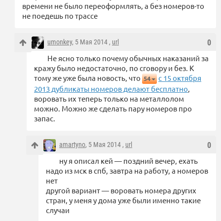
времени не было переоформлять, а без номеров-то
не поедешь по трассе
umonkey
, 5 Мая 2014 ,
url
0
Не ясно только почему обычных наказаний за
кражу было недостаточно, по сговору и без. К
тому же уже была новость, что
с 15 октября
54
2013 дубликаты номеров делают бесплатно
,
воровать их теперь только на металлолом
можно. Можно же сделать пару номеров про
запас.
amartyno
, 5 Мая 2014 ,
url
0
ну я описал кей — поздний вечер, ехать
надо из мск в спб, завтра на работу, а номеров
нет
другой вариант — воровать номера других
стран, у меня у дома уже были именно такие
случаи