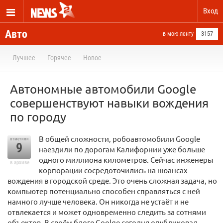
Вход
Авто
в мою ленту
3157
Лучшее
Горячее
Новое
Автономные автомобили Google
совершенствуют навыки вождения
по городу
В общей сложности, робоавтомобили Google
отметили
9
наездили по дорогам Калифорнии уже больше
одного миллиона километров. Сейчас инженеры
в архиве
корпорации сосредоточились на нюансах
вождения в городской среде. Это очень сложная задача, но
компьютер потенциально способен справляться с ней
намного лучше человека. Он никогда не устаёт и не
отвлекается и может одновременно следить за сотнями
объектов. В своём блоге Goolge сегодня опубликовал