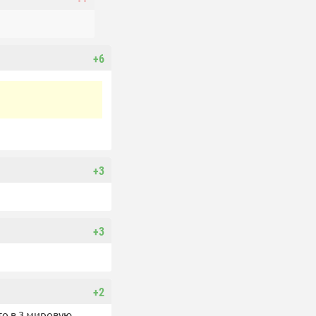
+6
+3
+3
+2
то в 3 мировую