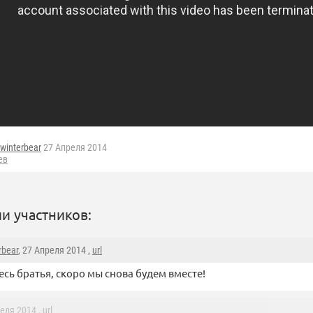
winterbear
27 Апреля 2014
ев
и участников:
rbear
, 27 Апреля 2014 ,
url
сь братья, скоро мы снова будем вместе!
реля 2014 ,
url