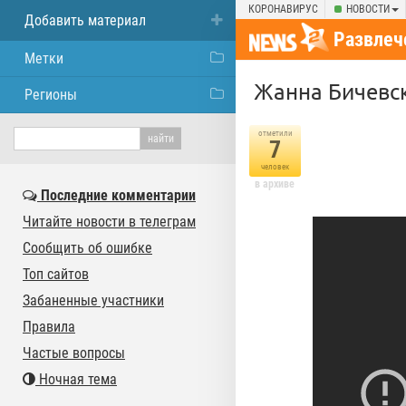
КОРОНАВИРУС
НОВОСТИ
Добавить материал
Развлеч
Метки
Жанна Бичевск
Регионы
отметили
7
человек
в архиве
Последние комментарии
Читайте новости в телеграм
Сообщить об ошибке
Топ сайтов
Забаненные участники
Правила
Частые вопросы
Ночная тема