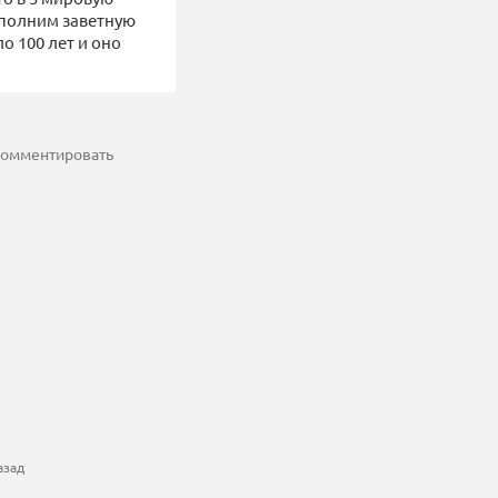
сполним заветную
о 100 лет и оно
 комментировать
азад