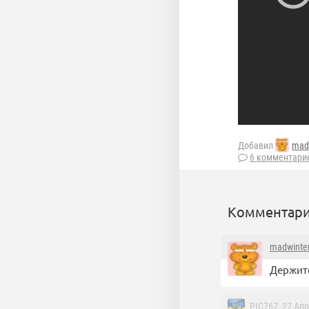
Добавил
mad
6 комментари
Комментари
madwinte
Держите
PIC767
, 27 Ап