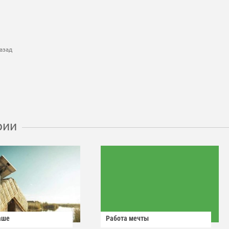
азад
рии
аше
Работа мечты