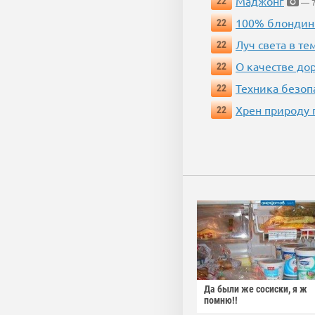
Маджонг
22
— 7
100% блондин
22
Луч света в те
22
О качестве до
22
Техника безопас
22
Хрен природу 
22
Да были же сосиски, я ж
помню!!