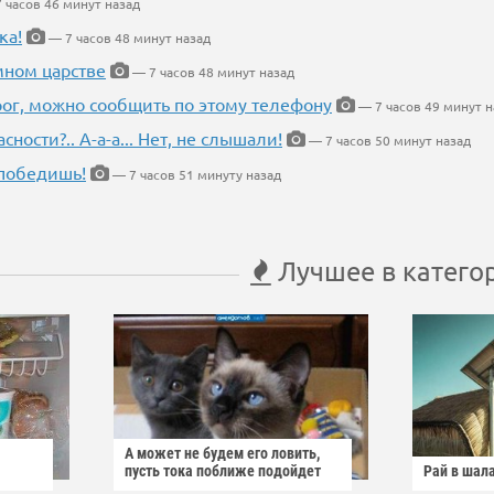
 часов 46 минут назад
ка!
— 7 часов 48 минут назад
мном царстве
— 7 часов 48 минут назад
рог, можно сообщить по этому телефону
— 7 часов 49 минут н
ности?.. А-а-а... Нет, не слышали!
— 7 часов 50 минут назад
победишь!
— 7 часов 51 минуту назад
Лучшее в катего
А может не будем его ловить,
пусть тока поближе подойдет
Рай в шал