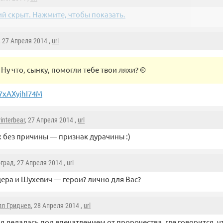
й скрыт. Нажмите, чтобы показать.
, 27 Апреля 2014 ,
url
Ну что, сынку, помогли тебе твои ляхи? ©
7xAXyjhI74M
nterbear
, 27 Апреля 2014 ,
url
 без причины — признак дурачины :)
оград
, 27 Апреля 2014 ,
url
ера и Шухевич — герои? лично для Вас?
лл Гриднев
, 28 Апреля 2014 ,
url
я делалась под впечатлением от пророчества, где говорится, ч