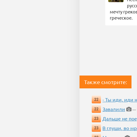
русс
мечту греко
греческое.
Также смотрите:
- Ты иди, иди 
22
Завалили
22
— 
Дальше не пое
23
В глуши, во мр
23