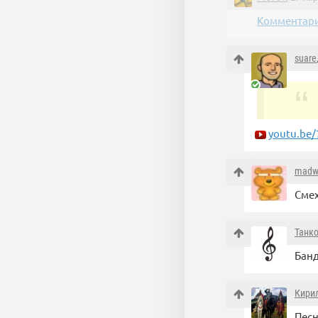
Комментари
suare
youtu.be/
madwi
Смех
Танк
Банд
Кири
Песн