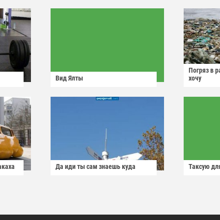
Погряз в р
Вид Ялты
хочу
акаха
Да иди ты сам знаешь куда
Таксую для