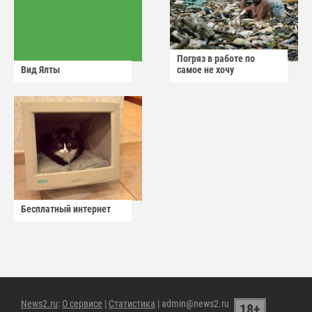
Погряз в работе по
Вид Ялты
самое не хочу
Бесплатный интернет
News2.ru
:
О сервисе
|
Статистика
| admin@news2.ru
18+