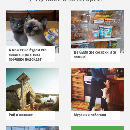
А может не будем его
Да были же сосиски, я ж
ловить, пусть тока
помню!!
поближе подойдет
Рай в шалаше
Мурашки забегали