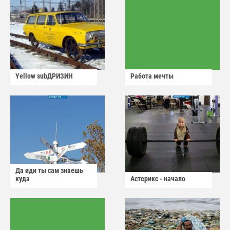
Yellow subДРИЗИН
Работа мечты
Да иди ты сам знаешь
куда
Астерикс - начало