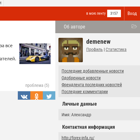
И
Вход
в мою ленту
3157
Об авторе
demenew
за все
Профиль
|
Статистика
ателей.
Последние добавленные новости
Одобренные новости
Френдлента последних новостей
проблема (5)
Последние комментарии
Личные данные
Имя: Александр
Контактная информация
http://forex-infa.ru/