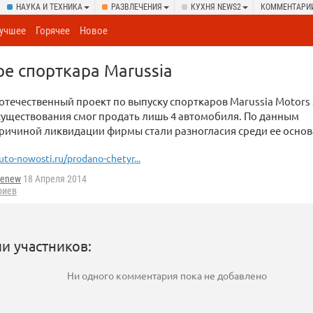
НАУКА И ТЕХНИКА
РАЗВЛЕЧЕНИЯ
КУХНЯ NEWS2
КОММЕНТАРИ
учшее
Горячее
Новое
е спорткара Marussia
течественный проект по выпуску спорткаров Marussia Motors 
существования смог продать лишь 4 автомобиля. По данным
ричиной ликвидации фирмы стали разногласия среди ее основ
uto-nowosti.ru/prodano-chetyr...
enew
18 Апреля 2014
риев
и участников:
Ни одного комментария пока не добавлено