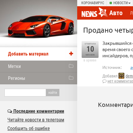
КОРОНАВИРУС
НОВОСТИ
Авто
Л
Продано четыр
Закрывшийся о
отметили
10
время своего 
Добавить материал
инсайдеров, п
человек
в архиве
Метки
Источник:
a
Добавил
dem
Регионы
нет коммента
Комментари
Последние комментарии
Читайте новости в телеграм
Сообщить об ошибке