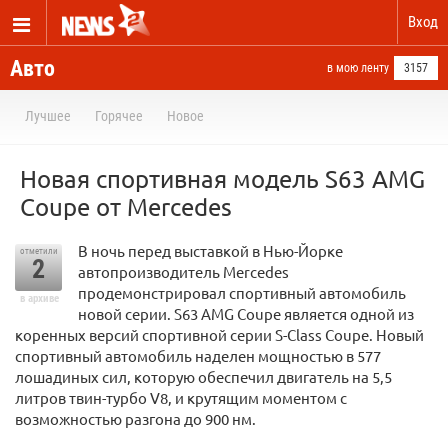
Вход
Авто
в мою ленту
3157
Лучшее
Горячее
Новое
Новая спортивная модель S63 AMG
Coupe от Mercedes
В ночь перед выставкой в Нью-Йорке
отметили
2
автопроизводитель Mercedes
продемонстрировал спортивный автомобиль
в архиве
новой серии. S63 AMG Coupe является одной из
коренных версий спортивной серии S-Class Coupe. Новый
спортивный автомобиль наделен мощностью в 577
лошадиных сил, которую обеспечил двигатель на 5,5
литров твин-турбо V8, и крутящим моментом с
возможностью разгона до 900 нм.