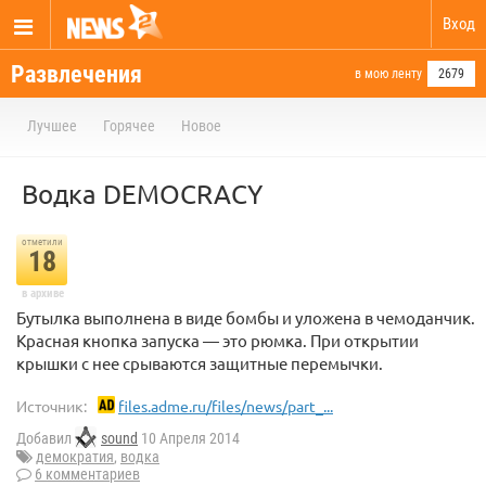
Вход
Развлечения
в мою ленту
2679
Лучшее
Горячее
Новое
Водка DEMOCRACY
отметили
18
в архиве
Бутылка выполнена в виде бомбы и уложена в чемоданчик.
Красная кнопка запуска — это рюмка. При открытии
крышки с нее срываются защитные перемычки.
Источник:
files.adme.ru/files/news/part_...
Добавил
sound
10 Апреля 2014
демократия
,
водка
6 комментариев