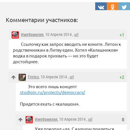
Комментарии участников:
ИмяФамилия
, 10 Апреля 2014 ,
url
+1
Ссылочку как запрос вводить не кините. Летом к
родственникам в Литву едем. Хотел «Калашников»
водка в подарок прихвать — но это будет
достойцнее.
Fireleo
, 10 Апреля 2014 ,
url
+2
Это всего лишь концепт
studioin.ru/projects/democracy/
Придется ехать с «калашом».
ИмяФамилия
, 10 Апреля 2014 ,
url
0
Уже покопал =да. С калшом придеться.