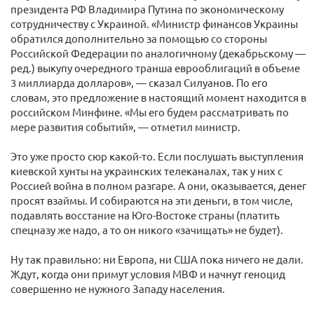
президента РФ Владимира Путина по экономическому
сотрудничеству с Украиной. «Министр финансов Украины
обратился дополнительно за помощью со стороны
Российской Федерации по аналогичному (декабрьскому —
ред.) выкупу очередного транша еврооблигаций в объеме
3 миллиарда долларов», — сказал Силуанов. По его
словам, это предложение в настоящий момент находится в
российском Минфине. «Мы его будем рассматривать по
мере развития событий», — отметил министр.
Это уже просто сюр какой-то. Если послушать выступления
киевской хунты на украинских телеканалах, так у них с
Россией война в полном разгаре. А они, оказывается, денег
просят взаймы. И собираются на эти деньги, в том числе,
подавлять восстание на Юго-Востоке страны (платить
спецназу же надо, а то он никого «зачищать» не будет).
Ну так правильно: ни Европа, ни США пока ничего не дали.
Ждут, когда они примут условия МВФ и начнут геноцид
совершенно не нужного Западу населения.