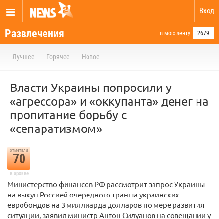
Вход
Развлечения
в мою ленту
2679
Лучшее
Горячее
Новое
Власти Украины попросили у
«агрессора» и «оккупанта» денег на
пропитание борьбу с
«сепаратизмом»
отметили
70
в архиве
Министерство финансов РФ рассмотрит запрос Украины
на выкуп Россией очередного транша украинских
евробондов на 3 миллиарда долларов по мере развития
ситуации, заявил министр Антон Силуанов на совещании у