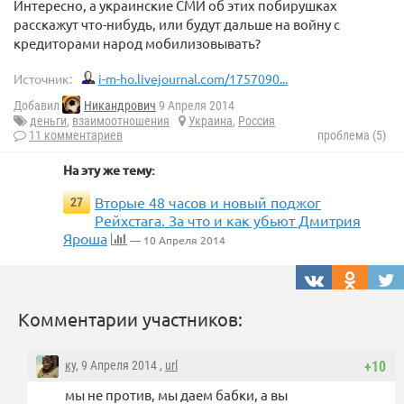
Интересно, а украинские СМИ об этих побирушках
расскажут что-нибудь, или будут дальше на войну с
кредиторами народ мобилизовывать?
Источник:
i-m-ho.livejournal.com/1757090...
Добавил
Никандрович
9 Апреля 2014
деньги
,
взаимоотношения
Украина
,
Россия
11 комментариев
проблема (5)
На эту же тему:
Вторые 48 часов и новый поджог
27
Рейхстага. За что и как убьют Дмитрия
Яроша
— 10 Апреля 2014
Комментарии участников:
ку
, 9 Апреля 2014 ,
url
+10
мы не против, мы даем бабки, а вы