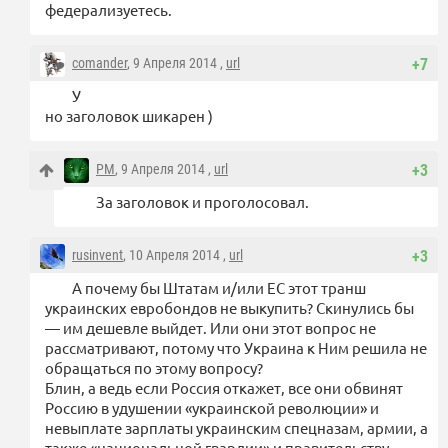
федерализуетесь.
comander
, 9 Апреля 2014 ,
url
+7
У
но заголовок шикарен )
PM
, 9 Апреля 2014 ,
url
+3
За заголовок и проголосовал.
rusinvent
, 10 Апреля 2014 ,
url
+3
А почему бы Штатам и/или ЕС этот транш
украинских евробондов не выкупить? Скинулись бы
— им дешевле выйдет. Или они этот вопрос не
рассматривают, потому что Украина к Ним решила не
обращаться по этому вопросу?
Блин, а ведь если Россия откажет, все они обвинят
Россию в удушении «украинской революции» и
невыплате зарплаты украинским спецназам, армии, а
также «национальной гвардии» и правительству