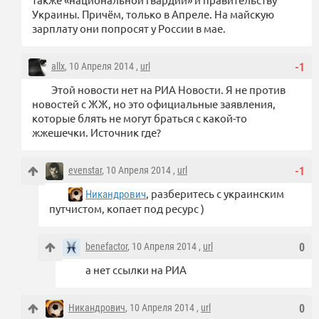
Украины. Причём, только в Апреле. На майскую
зарплату они попросят у России в мае.
allx
, 10 Апреля 2014 ,
url
-1
Этой новости нет на РИА Новости. Я не против
новостей с ЖЖ, но это официальные заявления,
которые блять не могут браться с какой-то
жжешечки. Источник где?
evenstar
, 10 Апреля 2014 ,
url
-1
, разберитесь с украинским
Никандрович
путчистом, копает под ресурс )
benefactor
, 10 Апреля 2014 ,
url
0
а нет ссылки на РИА
Никандрович
, 10 Апреля 2014 ,
url
0