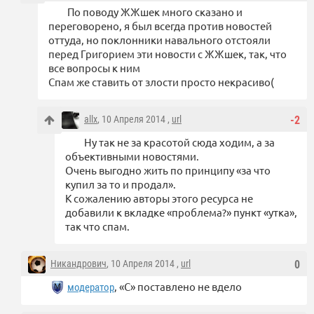
По поводу ЖЖшек много сказано и
переговорено, я был всегда против новостей
оттуда, но поклонники навального отстояли
перед Григорием эти новости с ЖЖшек, так, что
все вопросы к ним
Спам же ставить от злости просто некрасиво(
allx
, 10 Апреля 2014 ,
url
-2
Ну так не за красотой сюда ходим, а за
объективными новостями.
Очень выгодно жить по принципу «за что
купил за то и продал».
К сожалению авторы этого ресурса не
добавили к вкладке «проблема?» пункт «утка»,
так что спам.
Никандрович
, 10 Апреля 2014 ,
url
0
, «С» поставлено не вдело
модератор