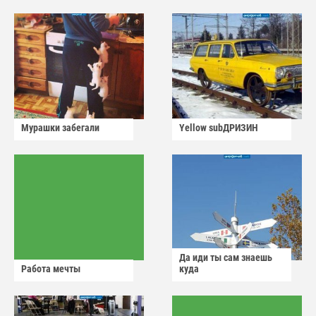
Мурашки забегали
Yellow subДРИЗИН
Да иди ты сам знаешь
Работа мечты
куда