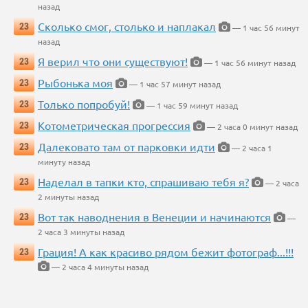
назад
Сколько смог, столько и наплакал
23
— 1 час 56 минут
назад
Я верил что они существуют!
23
— 1 час 56 минут назад
Рыбонька моя
23
— 1 час 57 минут назад
Только попробуй!
23
— 1 час 59 минут назад
Котометрическая прогрессия
23
— 2 часа 0 минут назад
Далековато там от парковки идти
23
— 2 часа 1
минуту назад
Наделал в тапки кто, спрашиваю тебя я?
23
— 2 часа
2 минуты назад
Вот так наводнения в Венеции и начинаются
23
—
2 часа 3 минуты назад
Грация! А как красиво рядом бежит фотограф...!!!
23
— 2 часа 4 минуты назад