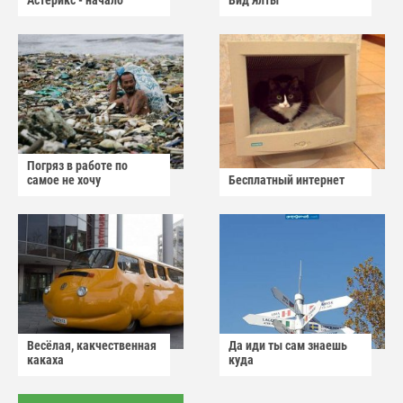
Астерикс - начало
Вид Ялты
Погряз в работе по
самое не хочу
Бесплатный интернет
Весёлая, какчественная
Да иди ты сам знаешь
какаха
куда