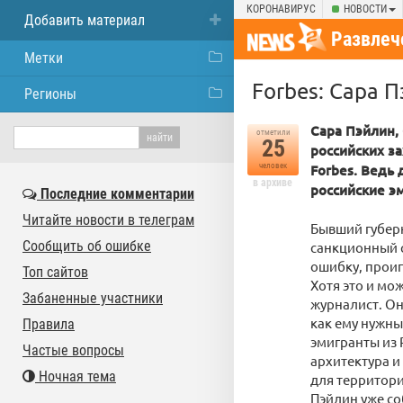
КОРОНАВИРУС
НОВОСТИ
Добавить материал
Развлеч
Метки
Forbes: Сара 
Регионы
Сара Пэйлин,
отметили
25
российских за
человек
Forbes. Ведь
в архиве
российские э
Последние комментарии
Читайте новости в телеграм
Бывший губерн
Сообщить об ошибке
санкционный с
ошибку, проиг
Топ сайтов
Хотя это и мо
Забаненные участники
журналист. Она
как ему нужны
Правила
эмигранты из 
Частые вопросы
архитектура и
Ночная тема
для территори
Пэйлин уже со