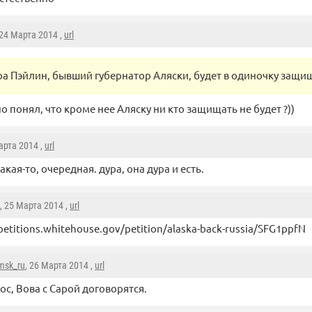
 24 Марта 2014 ,
url
ра Пэйлин, бывший губернатор Аляски, будет в одиночку защищ
о понял, что кроме нее Аляску ни кто защищать не будет ?))
арта 2014 ,
url
акая-то, очередная. дура, она дура и есть.
, 25 Марта 2014 ,
url
/petitions.whitehouse.gov/petition/alaska-back-russia/SFG1ppfN
omsk_ru
, 26 Марта 2014 ,
url
ос, Вова с Сарой договорятся.