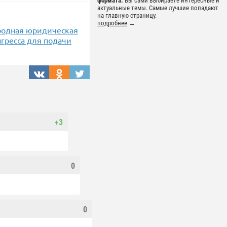
формата.
Вы сами выбираете интересные и
актуальные темы. Самые лучшие попадают
на главную страницу.
подробнее
→
ародная юридическая
нгресса для подачи
+3
0
0