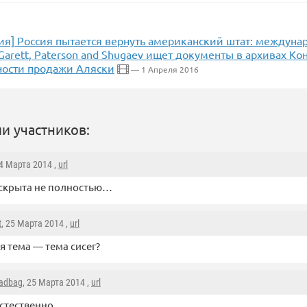
ия] Россия пытается вернуть американский штат: междун
arett, Paterson and Shugaev ищет документы в архивах Ко
ности продажи Аляски
— 1 Апреля 2016
и участников:
24 Марта 2014 ,
url
аскрыта не полностью…
t
, 25 Марта 2014 ,
url
я тема — тема сисег?
adbag
, 25 Марта 2014 ,
url
стественно