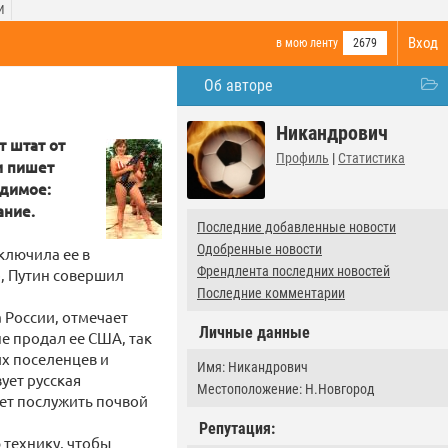
И
Вход
в мою ленту
2679
Об авторе
Никандрович
т штат от
Профиль
|
Статистика
и пишет
одимое:
ание.
Последние добавленные новости
Одобренные новости
ключила ее в
Френдлента последних новостей
, Путин совершил
Последние комментарии
 России, отмечает
Личные данные
не продал ее США, так
их поселенцев и
Имя: Никандрович
ует русская
Местоположение: Н.Новгород
жет послужить почвой
Репутация:
 технику, чтобы