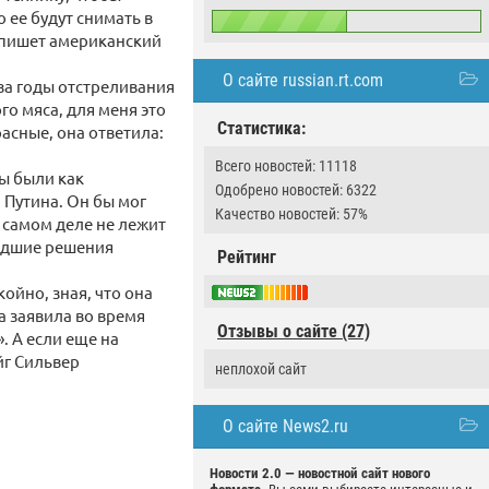
 ее будут снимать в
, пишет американский
О сайте russian.rt.com
 за годы отстреливания
го мяса, для меня это
Статистика:
расные, она ответила:
Всего новостей: 11118
ы были как
Одобрено новостей: 6322
Путина. Он бы мог
Качество новостей: 57%
 самом деле не лежит
шедшие решения
Рейтинг
ойно, зная, что она
а заявила во время
Отзывы о сайте (27)
. А если еще на
йг Сильвер
неплохой сайт
О сайте News2.ru
Новости 2.0 — новостной сайт нового