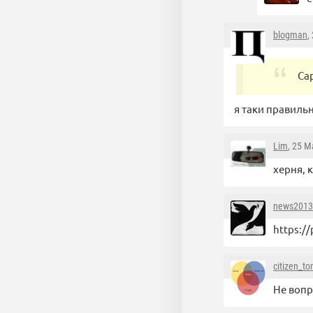
blogman
,
Са
я таки правильн
Lim
, 25 М
херня, к
news2013
https:/
citizen_t
Не вопр