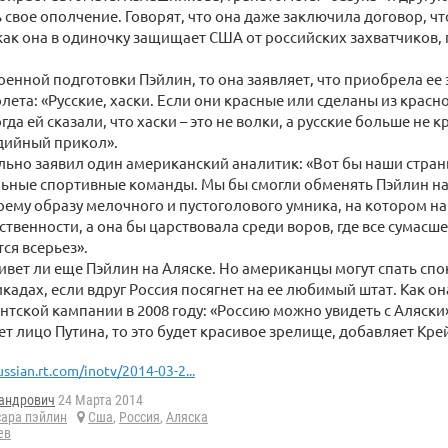
свое ополчение. Говорят, что она даже заключила договор, что
как она в одиночку защищает США от российских захватчиков
военной подготовки Пэйлин, то она заявляет, что приобрела ее
лета: «Русские, хаски. Если они красные или сделаны из красно
гда ей сказали, что хаски – это не волки, а русские больше не к
дийный прикол».
ьно заявил один американский аналитик: «Вот бы наши стран
ьные спортивные команды. Мы бы смогли обменять Пэйлин на 
оему образу мелочного и пустоголового умника, на котором на
ственности, а она бы царствовала среди воров, где все сумас
ся всерьез».
ивет ли еще Пэйлин на Аляске. Но американцы могут спать спок
икадах, если вдруг Россия посягнет на ее любимый штат. Как он
нтской кампании в 2008 году: «Россию можно увидеть с Аляски»
ет лицо Путина, то это будет красивое зрелище, добавляет Кре
ussian.rt.com/inotv/2014-03-2...
андрович
24 Марта 2014
сара пэйлин
Сша
,
Россия
,
Аляска
ев