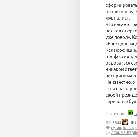
сформировать 
реалити-шоу, 
журналист.
Что касается 
волков с верто
уже повод». Ко
«Еще один ме
Как неофициал
профессионал
радоваться св
никакой ответ
воспринимают
Неизвестно, ж
стоит на барр
своей президе
горизонте буд
Источник:
r
Добавил
Ник
путин
,
forbes
,
7 комментари