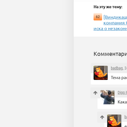
На эту же тему:
[Виндикац
62
компания G
иска о незакон
Комментари
badbag
, 
Тема р
Digg i
Кака
b
е