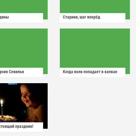
одины
Старики, шаг вперёд
рсия Севилья
Когда волк попадает в капкан
астоящий праздник!