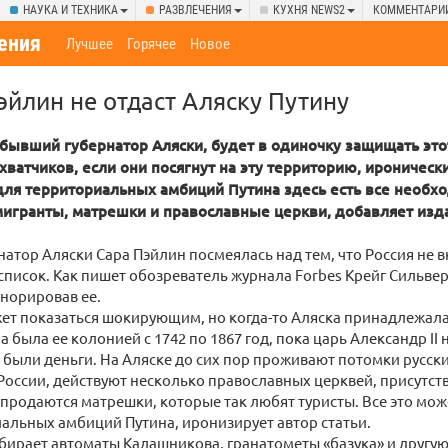
НАУКА И ТЕХНИКА
РАЗВЛЕЧЕНИЯ
КУХНЯ NEWS2
КОММЕНТАРИ
ения
Лучшее
Горячее
Новое
Пэйлин не отдаст Аляску Путину
 бывший губернатор Аляски, будет в одиночку защищать это
хватчиков, если они посягнут на эту территорию, ироническ
 для территориальных амбиций Путина здесь есть все необх
мигранты, матрешки и православные церкви, добавляет изд
атор Аляски Сара Пэйлин посмеялась над тем, что Россия не в
писок. Как пишет обозреватель журнала Forbes Крейг Сильвер
норировав ее.
жет показаться шокирующим, но когда-то Аляска принадлежала
 была ее колонией с 1742 по 1867 год, пока царь Александр II 
 были деньги. На Аляске до сих пор проживают потомки русск
России, действуют несколько православных церквей, присутств
 продаются матрешки, которые так любят туристы. Все это мо
альных амбиций Путина, иронизирует автор статьи.
бирает автоматы Калашникова, гранатометы «базука» и другую