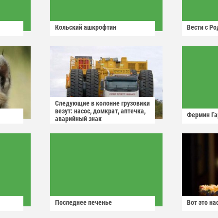
Кольский ашкрофтин
Вести с Р
Следующие в колонне грузовики
везут: насос, домкрат, аптечка,
Фермин Га
аварийный знак
Последнее печенье
Вот это н