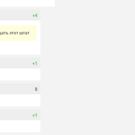
+4
ать этот штат
+1
0
+1