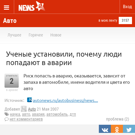
Вход
Авто
в мою ленту
3157
Лучшее
Горячее
Новое
Ученые установили, почему люди
попадают в аварии
Риск попасть в аварию, оказывается, зависит от
отметили
2
запаха в автомобиле, имени водителя и цвета его
авто
в архиве
Источник:
autonews.ru/autobusiness/news....
Добавил
Auto
21 Мая 2007
наука
,
авто
,
авария
,
автомобиль
,
дтп
нет комментариев
проблема (2)