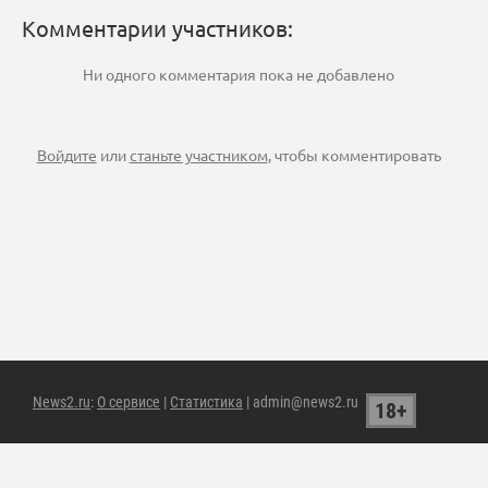
Комментарии участников:
Ни одного комментария пока не добавлено
Войдите
или
станьте участником
, чтобы комментировать
News2.ru
:
О сервисе
|
Статистика
| admin@news2.ru
18+