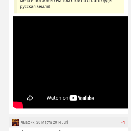
меча и погибнет! На том стоит и стоять будет
русская земля!
чмафик
, 20 Марта 2014 ,
url
-1