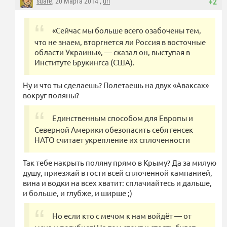
suare
, 20 Марта 2014 ,
url
+2
«Сейчас мы больше всего озабочены тем,
что не знаем, вторгнется ли Россия в восточные
области Украины», — сказал он, выступая в
Институте Брукингса (США).
Ну и что ты сделаешь? Полетаешь на двух «Аваксах»
вокруг поляны?
Единственным способом для Европы и
Северной Америки обезопасить себя генсек
НАТО считает укрепление их сплоченности
Так тебе накрыть поляну прямо в Крыму? Да за милую
душу, приезжай в гости всей сплоченной кампанией,
вина и водки на всех хватит: сплачиайтесь и дальше,
и больше, и глубже, и ширше ;)
Но если кто с мечом к нам войдёт — от