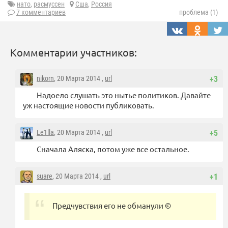
нато
,
расмуссен
Сша
,
Россия
7 комментариев
проблема (1)
Комментарии участников:
nikorn
, 20 Марта 2014 ,
url
+3
Надоело слушать это нытье политиков. Давайте
уж настоящие новости публиковать.
Le1lla
, 20 Марта 2014 ,
url
+5
Сначала Аляска, потом уже все остальное.
suare
, 20 Марта 2014 ,
url
+1
Предчувствия его не обманули ©