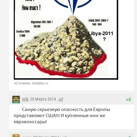
источник: mtdata.ru
reik
, 20 Марта 2014 ,
url
+8
Самую серьезную опасность для Европы
представляют США!!! И купленные ими же
еврокомссары!