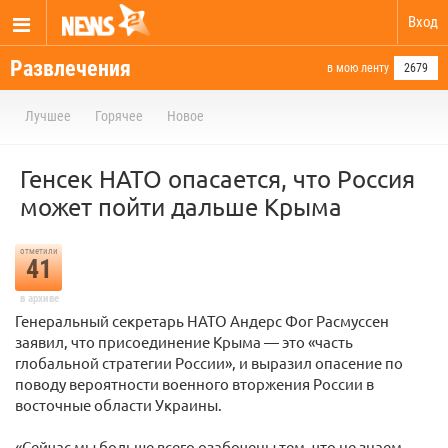
Вход
Развлечения
в мою ленту
2679
Лучшее
Горячее
Новое
Генсек НАТО опасается, что Россия
может пойти дальше Крыма
отметили
41
в архиве
Генеральный секретарь НАТО Андерс Фог Расмуссен
заявил, что присоединение Крыма — это «часть
глобальной стратегии России», и выразил опасение по
поводу вероятности военного вторжения России в
восточные области Украины.
«Сейчас мы больше всего озабочены тем, что не знаем,