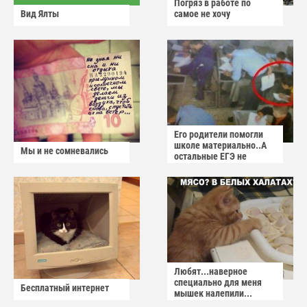
Погряз в работе по
Вид Ялты
самое не хочу
Его родители помогли
школе материально..А
Мы и не сомневались
остальные ЕГЭ не
сдадут
Любят...наверное
специально для меня
Бесплатный интернет
мышек налепили...