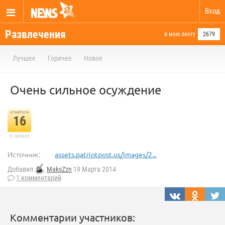
Вход
Развлечения
в мою ленту
2679
Лучшее
Горячее
Новое
Очень сильное осуждение
отметили
16
в архиве
Источник:
assets.patriotpost.us/images/2...
Добавил
MaksZzn
19 Марта 2014
1 комментарий
Комментарии участников: