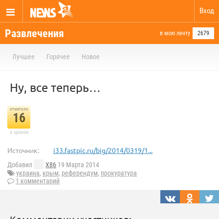
Вход
Развлечения
в мою ленту
2679
Лучшее
Горячее
Новое
Ну, все теперь…
отметили
16
в архиве
Источник:
i33.fastpic.ru/big/2014/0319/1...
Добавил
X86
19 Марта 2014
украина
,
крым
,
референдум
,
прокуратура
1 комментарий