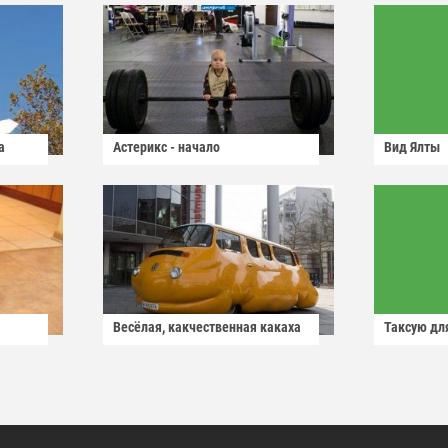
а
Астерикс - начало
Вид Ялты
Весёлая, какчественная какаха
Таксую для