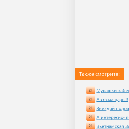
Также смотрите:
Мурашки забе
21
Аз есьм царь!!!
21
Звездой подр
21
А интересно- п
21
Вьетнамская 
21