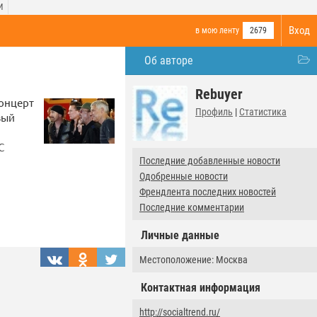
И
Вход
в мою ленту
2679
Об авторе
Rebuyer
концерт
Профиль
|
Статистика
вый
С
Последние добавленные новости
Одобренные новости
Френдлента последних новостей
Последние комментарии
Личные данные
Местоположение: Москва
Контактная информация
http://socialtrend.ru/