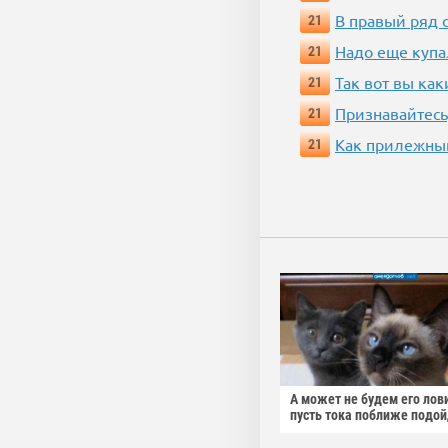
В правый ряд 
21
Надо еще купа
21
Так вот вы как
21
Признавайтесь
21
Как прилежный
21
А может не будем его лов
пусть тока поближе подо