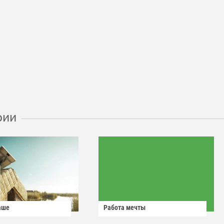
рии
аше
Работа мечты