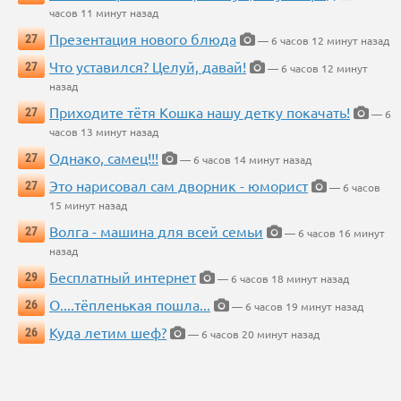
часов 11 минут назад
Презентация нового блюда
27
— 6 часов 12 минут назад
Что уставился? Целуй, давай!
27
— 6 часов 12 минут
назад
Приходите тётя Кошка нашу детку покачать!
27
— 6
часов 13 минут назад
Однако, самец!!!
27
— 6 часов 14 минут назад
Это нарисовал сам дворник - юморист
27
— 6 часов
15 минут назад
Волга - машина для всей семьи
27
— 6 часов 16 минут
назад
Бесплатный интернет
29
— 6 часов 18 минут назад
О....тёпленькая пошла...
26
— 6 часов 19 минут назад
Куда летим шеф?
26
— 6 часов 20 минут назад