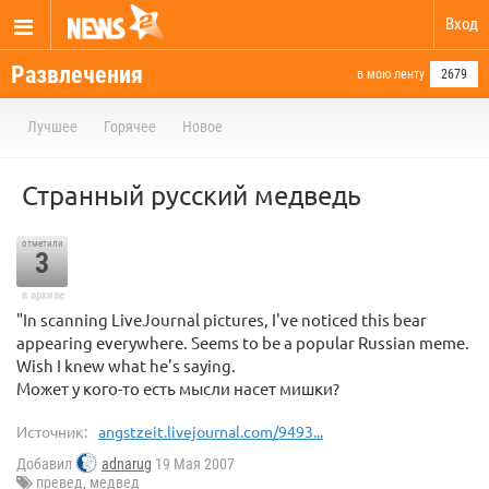
Вход
Развлечения
в мою ленту
2679
Лучшее
Горячее
Новое
Странный русский медведь
отметили
3
в архиве
"In scanning LiveJournal pictures, I've noticed this bear
appearing everywhere. Seems to be a popular Russian meme.
Wish I knew what he's saying.
Может у кого-то есть мысли насет мишки?
Источник:
angstzeit.livejournal.com/9493...
Добавил
adnarug
19 Мая 2007
превед
,
медвед