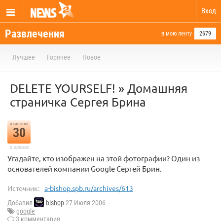
Вход
Развлечения
в мою ленту
2679
Лучшее
Горячее
Новое
DELETE YOURSELF! » Домашняя
страничка Сергея Брина
отметили
30
в архиве
Угадайте, кто изображен на этой фотографии? Один из
основателей компании Google Сергей Брин.
Источник:
a-bishop.spb.ru/archives/613
Добавил
bishop
27 Июля 2006
google
3 комментария