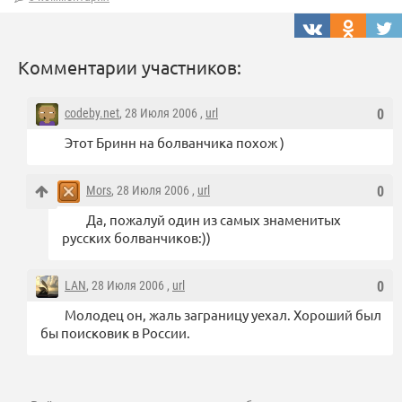
Комментарии участников:
codeby.net
, 28 Июля 2006 ,
url
0
Этот Бринн на болванчика похож )
Mors
, 28 Июля 2006 ,
url
0
Да, пожалуй один из самых знаменитых
русских болванчиков:))
LAN
, 28 Июля 2006 ,
url
0
Молодец он, жаль заграницу уехал. Хороший был
бы поисковик в России.