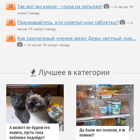
Так вот вы какие - глаза на затылке!
25
— 6 часов 14
минут назад
Признавайтесь, кто спрятал мои таблетки?
25
— 6
часов 15 минут назад
Как прилежный ученик вижу Девы светлый лик...
25
— 6 часов 16 минут назад
Лучшее в категории
А может не будем его
Да были же сосиски, я ж
ловить, пусть тока
помню!!
поближе подойдет