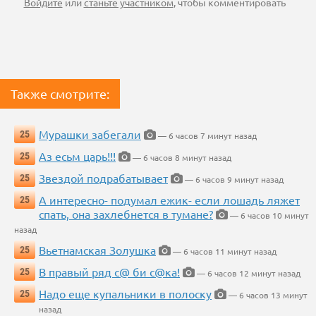
Войдите
или
станьте участником
, чтобы комментировать
Также смотрите:
Мурашки забегали
25
— 6 часов 7 минут назад
Аз есьм царь!!!
25
— 6 часов 8 минут назад
Звездой подрабатывает
25
— 6 часов 9 минут назад
А интересно- подумал ежик- если лошадь ляжет
25
спать, она захлебнется в тумане?
— 6 часов 10 минут
назад
Вьетнамская Золушка
25
— 6 часов 11 минут назад
В правый ряд с@ би с@ка!
25
— 6 часов 12 минут назад
Надо еще купальники в полоску
25
— 6 часов 13 минут
назад