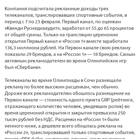
Компания подсчитала рекламные доходы трех
телеканалов, транслировавших спортивные события, в
период с 7 по 23 февраля. Первый канал, по оценкам
«Квенди Русмедиааудит», заработал от 55 до 65 процентов
от общей суммы. Только на трансляции церемонии
открытия Первый канал и «Россия 1» вместе заработали
136,3 миллиона рублей. На Первом канале свою рекламу
показали 29 брендов, а на «России 1» — 18 брендов. Самым
активным рекламодателем во время Олимпийских игр
был «Сбербанк».
Телеканалы во время Олимпиады в Сочи размещали
рекламу по более высоким расценкам, чем обычно.
Дороже всех рекламодателям обошлось размещение на
Первом канале — стоимость одного пункта GRP (рейтинга,
отражающего количество человек, увидевших ролик) во
время церемоний открытия и закрытия превысила 250
тысяч рублей без НДС. Расценки на «России 1» были
немного ниже, а дешевле всего обошлась реклама на
«России 2», транслировавшей только спортивные события,
пишет «РБК daily», не уточняя, однако, сколько именно