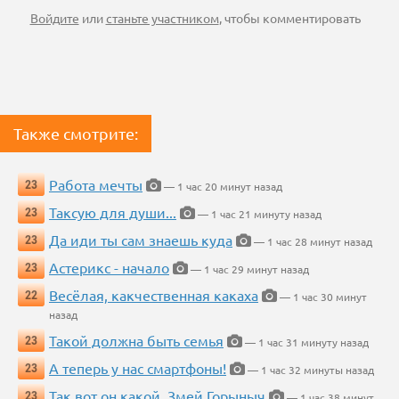
Войдите
или
станьте участником
, чтобы комментировать
Также смотрите:
Работа мечты
23
— 1 час 20 минут назад
Таксую для души...
23
— 1 час 21 минуту назад
Да иди ты сам знаешь куда
23
— 1 час 28 минут назад
Астерикс - начало
23
— 1 час 29 минут назад
Весёлая, какчественная какаха
22
— 1 час 30 минут
назад
Такой должна быть семья
23
— 1 час 31 минуту назад
А теперь у нас смартфоны!
23
— 1 час 32 минуты назад
Так вот он какой, Змей Горыныч
23
— 1 час 38 минут