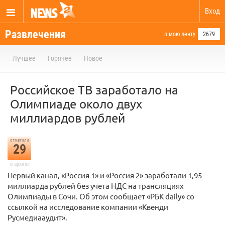
Вход
Развлечения
в мою ленту
2679
Лучшее
Горячее
Новое
Российское ТВ заработало на
Олимпиаде около двух
миллиардов рублей
отметили
29
в архиве
Первый канал, «Россия 1» и «Россия 2» заработали 1,95
миллиарда рублей без учета НДС на трансляциях
Олимпиады в Сочи. Об этом сообщает «РБК daily» со
ссылкой на исследование компании «Квенди
Русмедиааудит».