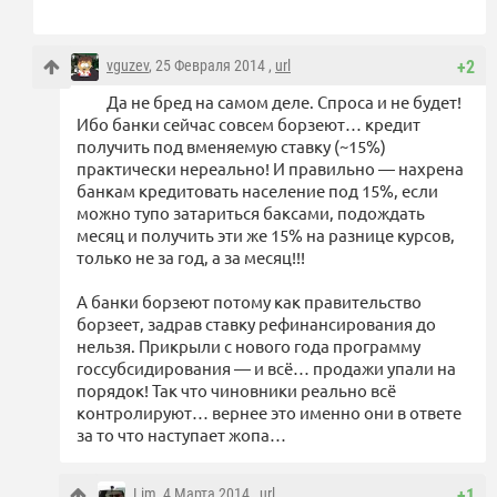
vguzev
, 25 Февраля 2014 ,
url
+2
Да не бред на самом деле. Спроса и не будет!
Ибо банки сейчас совсем борзеют… кредит
получить под вменяемую ставку (~15%)
практически нереально! И правильно — нахрена
банкам кредитовать население под 15%, если
можно тупо затариться баксами, подождать
месяц и получить эти же 15% на разнице курсов,
только не за год, а за месяц!!!
А банки борзеют потому как правительство
борзеет, задрав ставку рефинансирования до
нельзя. Прикрыли с нового года программу
госсубсидирования — и всё… продажи упали на
порядок! Так что чиновники реально всё
контролируют… вернее это именно они в ответе
за то что наступает жопа…
Lim
, 4 Марта 2014 ,
url
+1