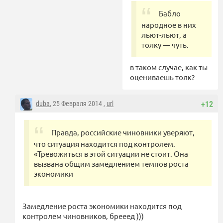
Бабло
народное в них
льют-льют, а
толку — чуть.
в таком случае, как ты
оцениваешь толк?
duba
, 25 Февраля 2014 ,
url
+12
Правда, российские чиновники уверяют,
что ситуация находится под контролем.
«Тревожиться в этой ситуации не стоит. Она
вызвана общим замедлением темпов роста
экономики
Замедление роста экономики находится под
контролем чиновников, брееед )))