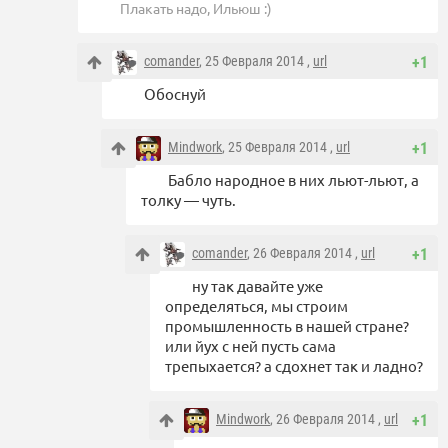
Плакать надо, Ильюш :)
comander
, 25 Февраля 2014 ,
url
+1
Обоснуй
Mindwork
, 25 Февраля 2014 ,
url
+1
Бабло народное в них льют-льют, а
толку — чуть.
comander
, 26 Февраля 2014 ,
url
+1
ну так давайте уже
определяться, мы строим
промышленность в нашей стране?
или йух с ней пусть сама
трепыхается? а сдохнет так и ладно?
Mindwork
, 26 Февраля 2014 ,
url
+1