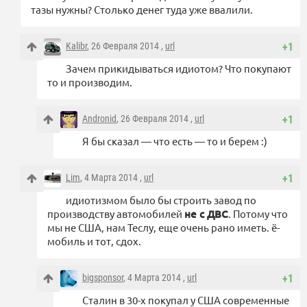
тазы нужны? Столько денег туда уже ввалили.
Kalibr
, 26 Февраля 2014 ,
url
+1
Зачем прикидываться идиотом? Что покупают
то и производим.
Andronid
, 26 Февраля 2014 ,
url
+1
Я бы сказал — что есть — то и берем :)
Lim
, 4 Марта 2014 ,
url
+1
идиотизмом было бы строить завод по
производству автомобилей
не с ДВС
. Потому что
мы не США, нам Теслу, еще очень рано иметь. ё-
мобиль и тот, сдох.
bigsponsor
, 4 Марта 2014 ,
url
+1
Сталин в 30-х покупал у США современные