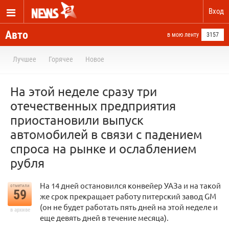
Вход
Авто
в мою ленту
3157
Лучшее
Горячее
Новое
На этой неделе сразу три
отечественных предприятия
приостановили выпуск
автомобилей в связи с падением
спроса на рынке и ослаблением
рубля
На 14 дней остановился конвейер УАЗа и на такой
отметили
59
же срок прекращает работу питерский завод GM
(он не будет работать пять дней на этой неделе и
в архиве
еще девять дней в течение месяца).