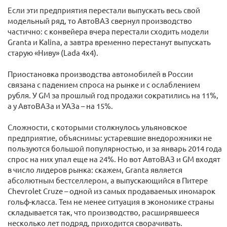
Если эти предприятия перестали выпускать весь свой
модельный ряд, то АвтоВАЗ свернул производство
частично: с конвейера вчера перестали сходить модели
Granta и Kalina, а завтра временно перестанут выпускать
старую «Ниву» (Lada 4x4).
Приостановка производства автомобилей в России
связана с падением спроса на рынке и с ослаблением
рубля. У GM за прошлый год продажи сократились на 11%,
а у АвтоВАЗа и УАЗа – на 15%.
Сложности, с которыми столкнулось ульяновское
предприятие, объяснимы: устаревшие внедорожники не
пользуются большой популярностью, и за январь 2014 года
спрос на них упал еще на 24%. Но вот АвтоВАЗ и GM входят
в число лидеров рынка: скажем, Granta является
абсолютным бестселлером, а выпускающийся в Питере
Chevrolet Cruze – одной из самых продаваемых иномарок
гольф-класса. Тем не менее ситуация в экономике страны
складывается так, что производство, расширявшееся
несколько лет подряд, приходится сворачивать.