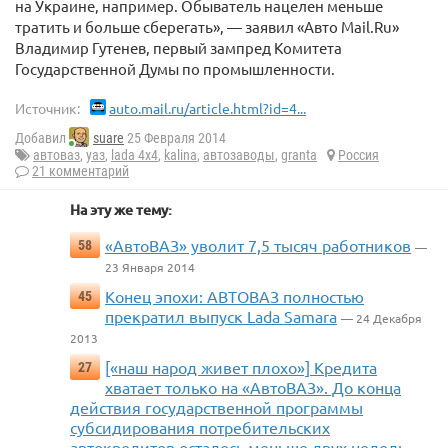
на Украине, например. Обыватель нацелен меньше
тратить и больше сберегать», — заявил «Авто Mail.Ru»
Владимир Гутенев, первый зампред Комитета
Государственной Думы по промышленности.
Источник:
auto.mail.ru/article.html?id=4...
Добавил
suare
25 Февраля 2014
автоваз
,
уаз
,
lada 4x4
,
kalina
,
автозаводы
,
granta
Россия
21 комментарий
На эту же тему:
«АвтоВАЗ» уволит 7,5 тысяч работников
58
—
23 Января 2014
Конец эпохи: АВТОВАЗ полностью
45
прекратил выпуск Lada Samara
— 24 Декабря
2013
[«наш народ живет плохо»] Кредита
27
хватает только на «АвтоВАЗ». До конца
действия государственной программы
субсидирования потребительских
автокредитов осталось меньше двух недель