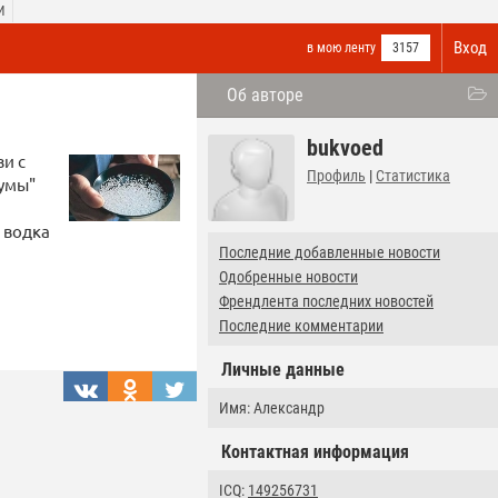
И
Вход
в мою ленту
3157
Об авторе
bukvoed
зи с
Профиль
|
Статистика
"умы"
 водка
Последние добавленные новости
Одобренные новости
Френдлента последних новостей
Последние комментарии
Личные данные
Имя: Александр
Контактная информация
ICQ:
149256731