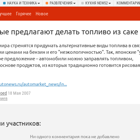
НАУКА И ТЕХНИКА
РАЗВЛЕЧЕНИЯ
КУХНЯ NEWS2
КОММЕНТАРИ
учшее
Горячее
Новое
ые предлагают делать топливо из саке
мира стремятся придумать альтернативные виды топлива в свя
 ценами на бензин и его "неэкологичностью". Так, японские 
ое предложение – автомобили можно заправлять топливом,
основе продуктов, из которых традиционно готовится рисовая
utonews.ru/automarket_news/in...
voed
18 Мая 2007
риев
и участников:
Ни одного комментария пока не добавлено