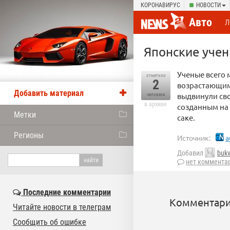
КОРОНАВИРУС
НОВОСТИ
Авто
Л
Японские учен
Ученые всего 
отметили
2
возрастающими
Добавить материал
выдвинули св
человека
в архиве
созданным на 
Метки
саке.
Регионы
Источник:
a
Добавил
buk
нет коммента
Последние комментарии
Комментари
Читайте новости в телеграм
Сообщить об ошибке