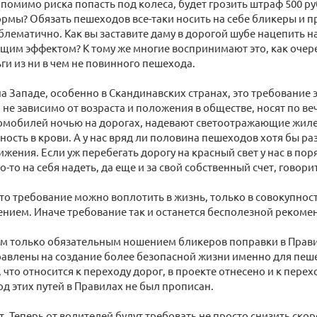
, помимо риска попасть под колеса, будет грозить штраф 500 р
ормы? Обязать пешеходов все-таки носить на себе бликеры и 
лематично. Как вы заставите даму в дорогой шубе нацепить на
щим эффектом? К тому же многие воспринимают это, как оче
ги из ни в чем не повинного пешехода.
на Западе, особенно в Скандинавских странах, это требование
 не зависимо от возраста и положения в обществе, носят по в
омобилей ночью на дорогах, надевают светоотражающие жилет
ость в крови. А у нас вряд ли половина пешеходов хотя бы ра
жения. Если уж перебегать дорогу на красный свет у нас в пор
-то на себя надеть, да еще и за свой собственный счет, говори
это требование можно воплотить в жизнь, только в совокупнос
ением. Иначе требование так и останется бесполезной рекоме
м только обязательным ношением бликеров поправки в Прави
равлены на создание более безопасной жизни именно для пеше
, что относится к переходу дорог, в проекте отнесено и к пере
д этих путей в Правилах не был прописан.
. Теперь от водителей будут требовать не просто снизить скор