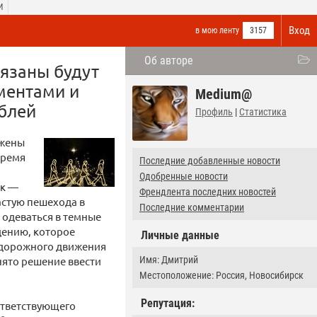
И
Вход
в мою ленту
3157
Об авторе
бязаны будут
ментами и
Medium@
блей
Профиль
|
Статистика
ожены
время
Последние добавленные новости
Одобренные новости
ок —
Френдлента последних новостей
частую пешехода в
Последние комментарии
 одеваться в темные
дению, которое
Личные данные
х дорожного движения
нято решение ввести
Имя: Дмитрий
Местоположение: Россия, Новосибирск
Репутация:
ответствующего