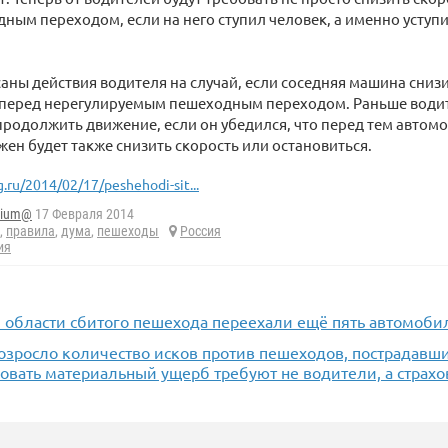
ным переходом, если на него ступил человек, а именно уступи
аны действия водителя на случай, если соседняя машина сниз
 перед нерегулируемым пешеходным переходом. Раньше водит
родолжить движение, если он убедился, что перед тем автом
жен будет также снизить скорость или остановиться.
g.ru/2014/02/17/peshehodi-sit...
ium@
17 Февраля 2014
,
правила
,
дума
,
пешеходы
Россия
ия
й области сбитого пешехода переехали ещё пять автомоби
озросло количество исков против пешеходов, пострадавши
овать материальный ущерб требуют не водители, а страх