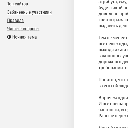
атрибута, ему
Топ сайтов
будет такой н
Забаненные участники
довольно проб
светоотражаю
Правила
выдавить день
Частые вопросы
Ночная тема
Тем не менее 
все пешеходы,
выходя из авт
законопослушн
дорожного дви
требовании что
Понятно, что 
за его соблюд
Впрочем одни
И все они нап
частности, все
Раньше перехо
Другой момент