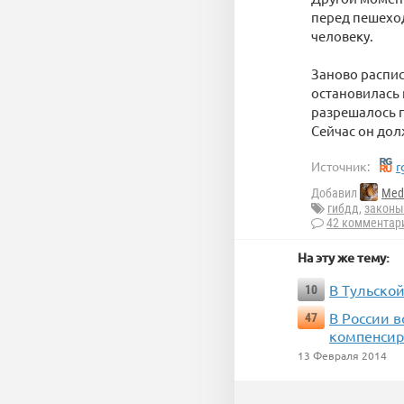
перед пешеход
человеку.
Заново распис
остановилась
разрешалось п
Сейчас он дол
Источник:
r
Добавил
Med
гибдд
,
законы
42 комментар
На эту же тему:
В Тульско
10
В России в
47
компенсир
13 Февраля 2014