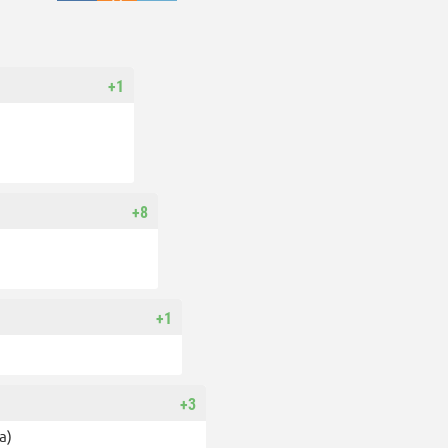
+1
+8
+1
+3
а)