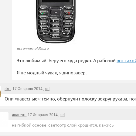
источник: oldtel.ru
Это любимый. Беру его куда редко. А рабочий
вот тако
Я не модный чувак, я динозавер.
skrt
, 17 Февраля 2014 ,
url
Они «навесные»: темно, обернули полоску вокруг рукава, по
инагент
, 17 Февраля 2014 ,
url
на гибкой основе, светоотр слой крошится, кажись