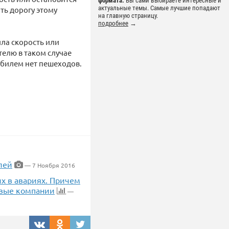
формата.
Вы сами выбираете интересные и
актуальные темы. Самые лучшие попадают
ть дорогу этому
на главную страницу.
подробнее
→
ила скорость или
елю в таком случае
обилем нет пешеходов.
лей
— 7 Ноября 2016
х в авариях. Причем
овые компании
—