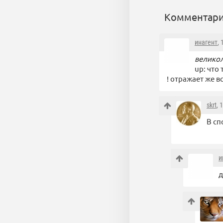
Комментари
инагент
,
велико
up: что
! отражает же в
skrt
, 
В сп
и
д