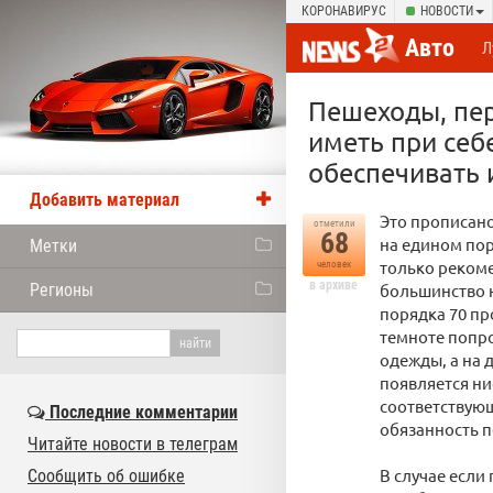
КОРОНАВИРУС
НОВОСТИ
Авто
Л
Пешеходы, пер
иметь при се
обеспечивать 
Добавить материал
Это прописан
отметили
68
на едином по
Метки
только рекоме
человек
в архиве
Регионы
большинство н
порядка 70 пр
темноте попро
одежды, а на 
появляется ни
соответствующ
Последние комментарии
обязанность 
Читайте новости в телеграм
В случае если
Сообщить об ошибке