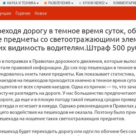
НАУКА И ТЕХНИКА
РАЗВЛЕЧЕНИЯ
КУХНЯ NEWS2
КОММЕНТАРИ
учшее
Горячее
Новое
еходя дорогу в темное время суток, о
бе предметы со светоотражающими эле
их видимость водителям.Штраф 500 ру
о в поправках к Правилам дорожного движения, которые выл
ртале правовой информации. До сих пор пешеходам в темное 
ндовалось иметь такие предметы. Как показывает статистика,
аездов на пешеходов приходится именно в темное время сут
оцентов от всех случаев наездов. Одна из причин — то, что за
сту не разглядеть на дороге. У нас большинство предпочитают
дороге, да еще и в плохую погоду такой пешеход сродни приве
откуда и исчезает в никуда. Однако рекомендация в Правила
его воздействия на пешеходов не оказала. Поэтому было при
пешехода на ношение таких светоотражающих предметов.
 пешеход будет переходить дорогу или идти по обочине без со