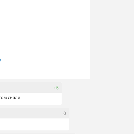
й
+5
том сняли
0