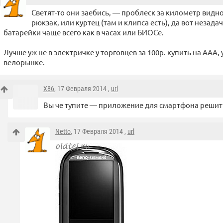
Светят-то они заебись, — проблеск за километр видно
рюкзак, или куртец (там и клипса есть), да вот незада
батарейки чаще всего как в часах или БИОСе.
Лучше уж не в электричке у торговцев за 100р. купить на ААА, 
велорынке.
X86
, 17 Февраля 2014 ,
url
Вы че тупите — приложение для смартфона решит 
Netto
, 17 Февраля 2014 ,
url