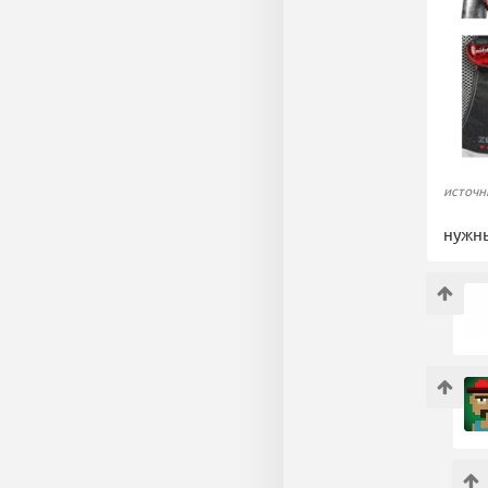
источни
нужны