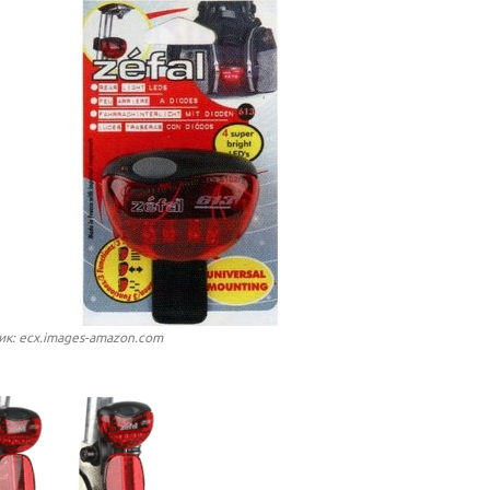
ик: ecx.images-amazon.com