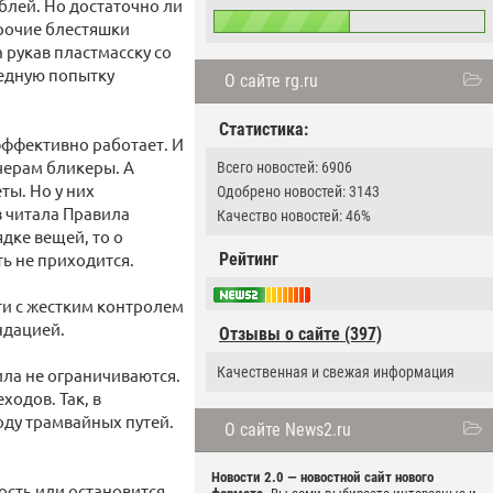
ублей. Но достаточно ли
прочие блестяшки
 рукав пластмасску со
редную попытку
О сайте rg.ru
Статистика:
 эффективно работает. И
ечерам бликеры. А
Всего новостей: 6906
ы. Но у них
Одобрено новостей: 3143
з читала Правила
Качество новостей: 46%
ядке вещей, то о
ть не приходится.
Рейтинг
ти с жестким контролем
ндацией.
Отзывы о сайте (397)
Качественная и свежая информация
ла не ограничиваются.
ходов. Так, в
ходу трамвайных путей.
О сайте News2.ru
Новости 2.0 — новостной сайт нового
ость или остановится