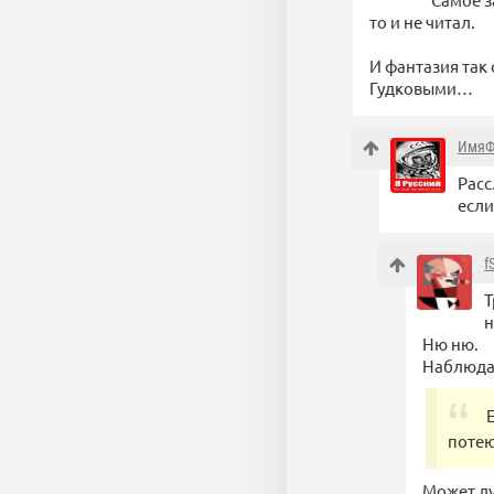
то и не читал.
И фантазия так 
Гудковыми…
ИмяФ
Расс
если
f
Т
н
Ню ню.
Наблюдал
потею
Может лу