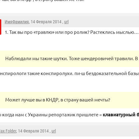
ИмяФамилия
, 14 Февраля 2014 ,
url
1. Так вы про «травлю» или про ролик? Растеклись мыслью…
Наблюдали мы такие шутки. Тоже шендеровичей травили. В Г
онспирологи такие конспиролухи. пи-ш бездоказательной базы
Может лучше вы в КНДР, в страну вашей мечты?
ы когда нам с Украины репортажик пришлете =
клавиатурный 
ax Folder
, 14 Февраля 2014 ,
url