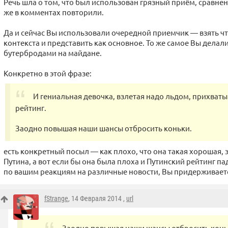
Речь шла о том, что был использован грязный приём, сравне
же в комментах повторили.
Да и сейчас Вы использовали очередной приемчик — взять чт
контекста и представить как основное. То же самое Вы делали
бутербродами на майдане.
Конкретно в этой фразе:
И гениальная девочка, взлетая надо льдом, прихваты
рейтинг.
Заодно повышая наши шансы отбросить коньки.
есть конкретный посыл — как плохо, что она такая хорошая, 
Путина, а вот если бы она была плоха и Путинский рейтинг п
по вашим реакциям на различные новости, Вы придерживаете
fStrange
, 14 Февраля 2014 ,
url
Заодно повышая наши шансы отбросить конь