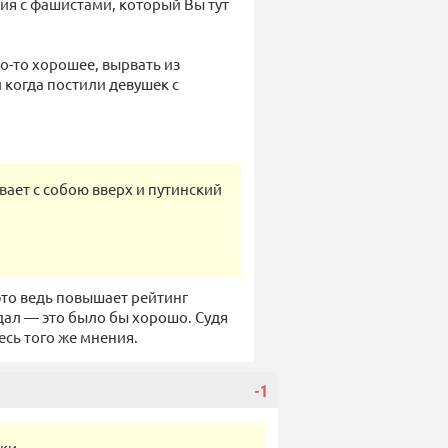
ния с фашистами, который Вы тут
о-то хорошее, вырвать из
 когда постили девушек с
вает с собою вверх и путинский
это ведь повышает рейтинг
адал — это было бы хорошо. Судя
сь того же мнения.
-1
ки.