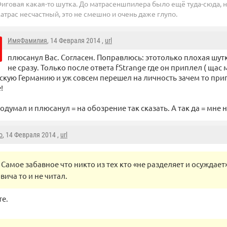
иговая какая-то шутка. До матрасеншпилера было ещё туда-сюда, н
атрас несчастный, это не смешно и очень даже глупо.
ИмяФамилия
, 14 Февраля 2014 ,
url
плюсанул Вас. Согласен. Поправлюсь: этотолько плохая шутк
не сразу. Только после ответа fStrange где он приплел ( щас
кую Германию и уж совсем перешел на личность зачем то при
!
подумал и плюсанул = на обозрение так сказать. А так да = мне 
o
, 14 Февраля 2014 ,
url
Самое забавное что никто из тех кто «не разделяет и осуждает»
ича то и не читал.
те.