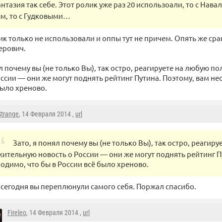
нтазия так себе. Этот ролик уже раз 20 использоали, то с Навал
м, то с Гудковыми…
лик только не использовали и оппы тут не причем. Опять же ср
ерович.
ял почему вы (не только Вы), так остро, реагируете на любую 
оссии — они же могут поднять рейтинг Путина. Поэтому, вам не
было хреново.
Strange
, 14 Февраля 2014 ,
url
Зато, я понял почему вы (не только Вы), так остро, реагир
ительную новость о России — они же могут поднять рейтинг П
одимо, что бы в России всё было хреново.
сегодня вы переплюнули самого себя. Поржал спасибо.
Fireleo
, 14 Февраля 2014 ,
url