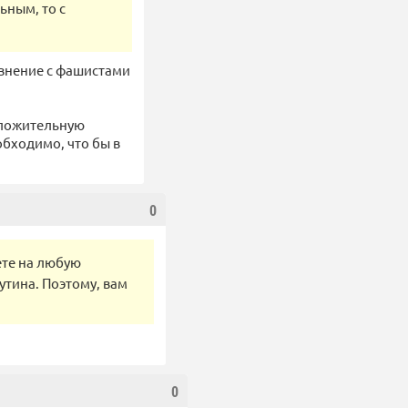
ьным, то с
авнение с фашистами
положительную
обходимо, что бы в
0
уете на любую
утина. Поэтому, вам
0