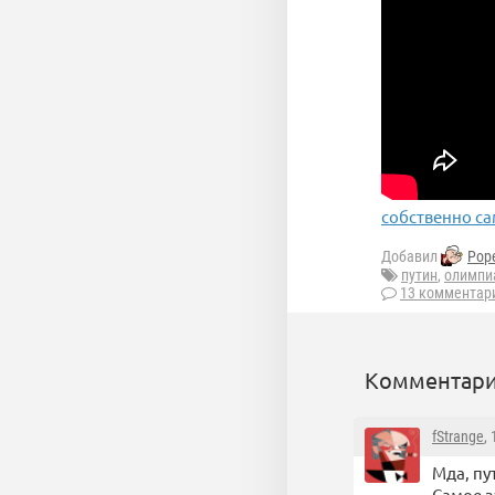
собственно са
Добавил
Pop
путин
,
олимпи
13 комментар
Комментари
fStrange
,
Мда, пу
Самое з