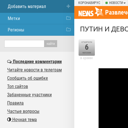
КОРОНАВИРУС
НОВОСТИ
Добавить материал
Развлеч
Метки
ПУТИН И ДЕВ
Регионы
отметили
6
человек
в архиве
Последние комментарии
Читайте новости в телеграм
Сообщить об ошибке
Топ сайтов
Забаненные участники
Правила
Частые вопросы
Ночная тема