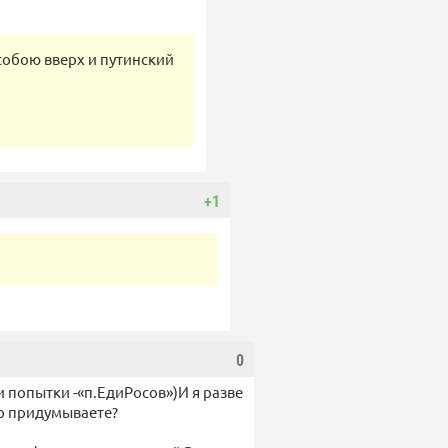
 собою вверх и путинский
+1
0
и попытки -«п.ЕдиРосов»)И я разве
то придумываете?