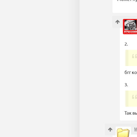
2.
бгг к
3.
Так в
M