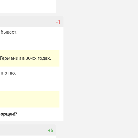
-1
 бывает.
ермании в 30-хх годах.
 ню-ню.
борцун
!?
+6