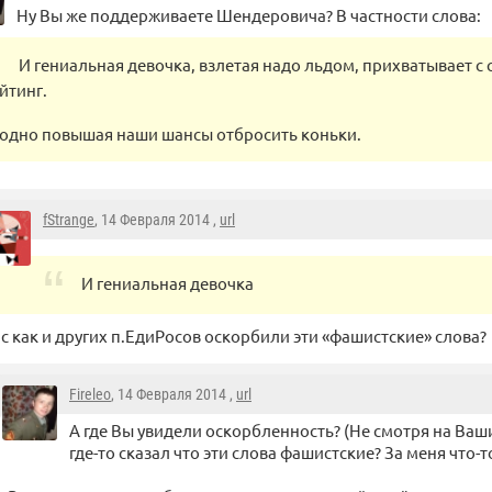
Ну Вы же поддерживаете Шендеровича? В частности слова:
И гениальная девочка, взлетая надо льдом, прихватывает с
йтинг.
одно повышая наши шансы отбросить коньки.
fStrange
, 14 Февраля 2014 ,
url
И гениальная девочка
с как и других п.ЕдиРосов оскорбили эти «фашистские» слова?
Fireleo
, 14 Февраля 2014 ,
url
А где Вы увидели оскорбленность? (Не смотря на Ваш
где-то сказал что эти слова фашистские? За меня что-