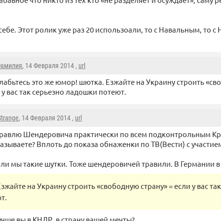
себе. Этот ролик уже раз 20 использоали, то с Навальным, то с
амилия
, 14 Февраля 2014 ,
url
лабьтесь это же юмор! шютка. Езжайте на Украину строить «св
 у вас так серьезно ладошки потеют.
Strange
, 14 Февраля 2014 ,
url
равлю Шендеровича практически по всем подконтрольным К
азываете? Вплоть до показа обнаженки по ТВ(Вести) с участи
и мы такие шутки. Тоже шендеровичей травили. В Германии в 3
Езжайте на Украину строить «свободную страну» = если у вас т
т.
чше вы в КНДР, в страну вашей мечты?