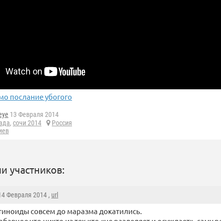
мо послание убогого
eye
13 Февраля 2014
ада
,
сочи 2014
Россия
иев
и участников:
 14 Февраля 2014 ,
url
тиноиды совсем до маразма докатились.
абавное что никто из тех кто «не разделяет и осуждает», саму