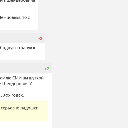
 Немцовым, то с
-2
ободную страну» =
+2
ремлю СМИ вы шуткой
ем Шендеровича?
0-хх годах.
ак серьезно ладошки