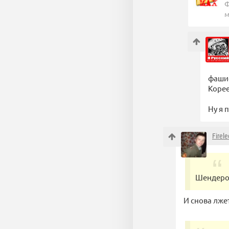
Ф
м
фашис
Корее
Ну я 
Firele
Шендеров
И снова лже