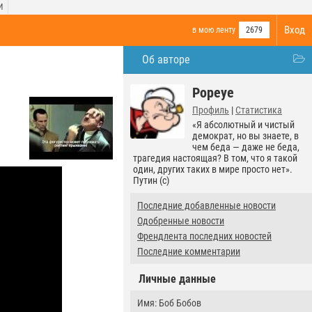
И
Вход
в мою ленту
2679
Об авторе
Popeye
Профиль
|
Статистика
«Я абсолютный и чистый
демократ, но вы знаете, в
чем беда — даже не беда,
трагедия настоящая? В том, что я такой
один, других таких в мире просто нет».
Путин (с)
Последние добавленные новости
Одобренные новости
Френдлента последних новостей
Последние комментарии
Личные данные
Имя: Боб Бобов