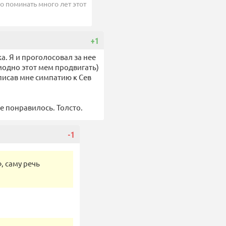
о поминать много лет этот
+1
а. Я и проголосовал за нее
 модно этот мем продвигать)
писав мне симпатию к Сев
не понравилось. Толсто.
-1
, саму речь