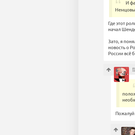
И фа
Немцовы
Где этот ро
начал Шенд
Зато, я пон
новость о Р
России всё 
f
полож
необх
Пожалуй 