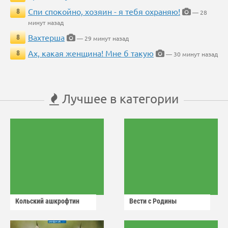
Спи спокойно, хозяин - я тебя охраняю!
8
— 28
минут назад
Вахтерша
8
— 29 минут назад
Ах, какая женщина! Мне б такую
8
— 30 минут назад
Лучшее в категории
Кольский ашкрофтин
Вести с Родины