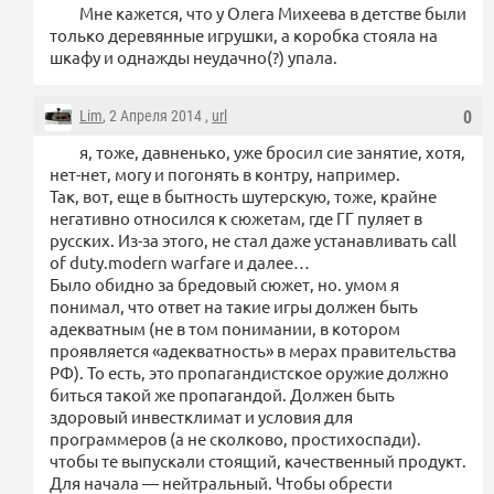
Мне кажется, что у Олега Михеева в детстве были
только деревянные игрушки, а коробка стояла на
шкафу и однажды неудачно(?) упала.
Lim
, 2 Апреля 2014 ,
url
0
я, тоже, давненько, уже бросил сие занятие, хотя,
нет-нет, могу и погонять в контру, например.
Так, вот, еще в бытность шутерскую, тоже, крайне
негативно относился к сюжетам, где ГГ пуляет в
русских. Из-за этого, не стал даже устанавливать call
of duty.modern warfare и далее…
Было обидно за бредовый сюжет, но. умом я
понимал, что ответ на такие игры должен быть
адекватным (не в том понимании, в котором
проявляется «адекватность» в мерах правительства
РФ). То есть, это пропагандистское оружие должно
биться такой же пропагандой. Должен быть
здоровый инвестклимат и условия для
программеров (а не сколково, простихоспади).
чтобы те выпускали стоящий, качественный продукт.
Для начала — нейтральный. Чтобы обрести