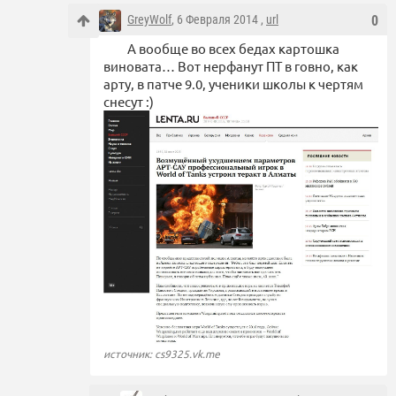
GreyWolf
, 6 Февраля 2014 ,
url
0
А вообще во всех бедах картошка
виновата… Вот нерфанут ПТ в говно, как
арту, в патче 9.0, ученики школы к чертям
снесут :)
источник: cs9325.vk.me