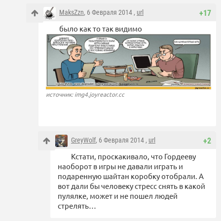
MaksZzn
, 6 Февраля 2014 ,
url
+17
было как то так видимо
источник: img4.joyreactor.cc
GreyWolf
, 6 Февраля 2014 ,
url
+2
Кстати, проскакивало, что Гордееву
наоборот в игры не давали играть и
подаренную шайтан коробку отобрали. А
вот дали бы человеку стресс снять в какой
пулялке, может и не пошел людей
стрелять…