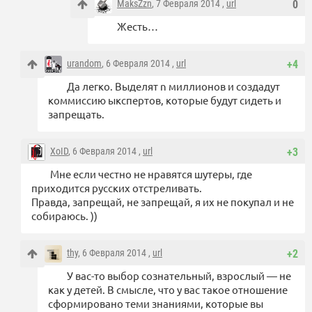
MaksZzn
, 7 Февраля 2014 ,
url
0
Жесть…
urandom
, 6 Февраля 2014 ,
url
+4
Да легко. Выделят n миллионов и создадут
коммиссию ыкспертов, которые будут сидеть и
запрещать.
XoID
, 6 Февраля 2014 ,
url
+3
Мне если честно не нравятся шутеры, где
приходится русских отстреливать.
Правда, запрещай, не запрещай, я их не покупал и не
собираюсь. ))
thy
, 6 Февраля 2014 ,
url
+2
У вас-то выбор сознательный, взрослый — не
как у детей. В смысле, что у вас такое отношение
сформировано теми знаниями, которые вы