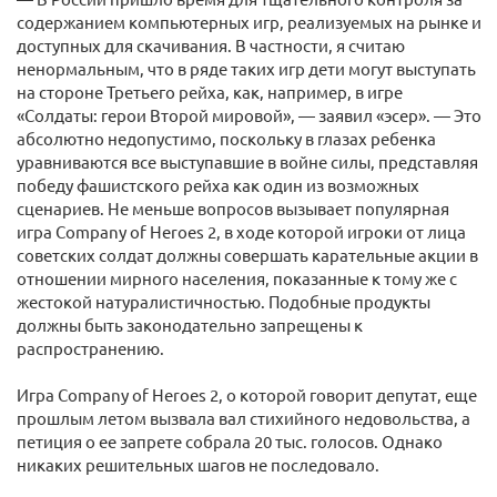
содержанием компьютерных игр, реализуемых на рынке и
доступных для скачивания. В частности, я считаю
ненормальным, что в ряде таких игр дети могут выступать
на стороне Третьего рейха, как, например, в игре
«Солдаты: герои Второй мировой», — заявил «эсер». — Это
абсолютно недопустимо, поскольку в глазах ребенка
уравниваются все выступавшие в войне силы, представляя
победу фашистского рейха как один из возможных
сценариев. Не меньше вопросов вызывает популярная
игра Company of Heroes 2, в ходе которой игроки от лица
советских солдат должны совершать карательные акции в
отношении мирного населения, показанные к тому же с
жестокой натуралистичностью. Подобные продукты
должны быть законодательно запрещены к
распространению.
Игра Company of Heroes 2, о которой говорит депутат, еще
прошлым летом вызвала вал стихийного недовольства, а
петиция о ее запрете собрала 20 тыс. голосов. Однако
никаких решительных шагов не последовало.