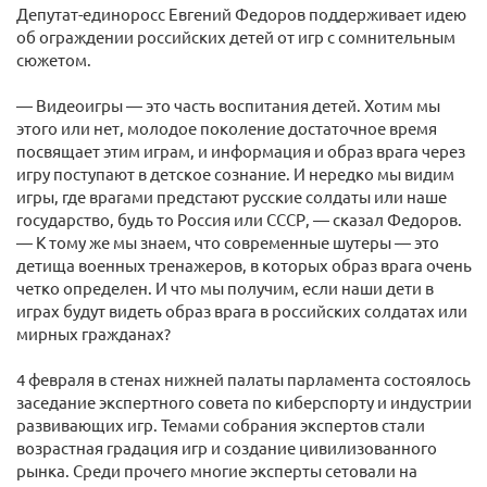
Депутат-единоросс Евгений Федоров поддерживает идею
об ограждении российских детей от игр с сомнительным
сюжетом.
— Видеоигры — это часть воспитания детей. Хотим мы
этого или нет, молодое поколение достаточное время
посвящает этим играм, и информация и образ врага через
игру поступают в детское сознание. И нередко мы видим
игры, где врагами предстают русские солдаты или наше
государство, будь то Россия или СССР, — сказал Федоров.
— К тому же мы знаем, что современные шутеры — это
детища военных тренажеров, в которых образ врага очень
четко определен. И что мы получим, если наши дети в
играх будут видеть образ врага в российских солдатах или
мирных гражданах?
4 февраля в стенах нижней палаты парламента состоялось
заседание экспертного совета по киберспорту и индустрии
развивающих игр. Темами собрания экспертов стали
возрастная градация игр и создание цивилизованного
рынка. Среди прочего многие эксперты сетовали на