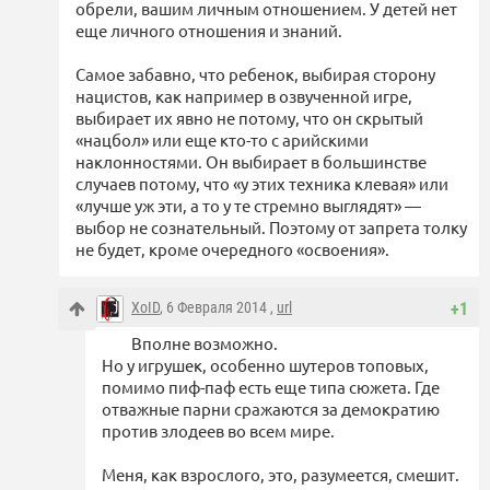
обрели, вашим личным отношением. У детей нет
еще личного отношения и знаний.
Самое забавно, что ребенок, выбирая сторону
нацистов, как например в озвученной игре,
выбирает их явно не потому, что он скрытый
«нацбол» или еще кто-то с арийскими
наклонностями. Он выбирает в большинстве
случаев потому, что «у этих техника клевая» или
«лучше уж эти, а то у те стремно выглядят» —
выбор не сознательный. Поэтому от запрета толку
не будет, кроме очередного «освоения».
XoID
, 6 Февраля 2014 ,
url
+1
Вполне возможно.
Но у игрушек, особенно шутеров топовых,
помимо пиф-паф есть еще типа сюжета. Где
отважные парни сражаются за демократию
против злодеев во всем мире.
Меня, как взрослого, это, разумеется, смешит.