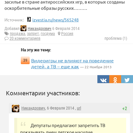
засилье в стране антироссийских игр, в которых созданы
оскорбительные образы русских………
Источник:
izvestia.ru/news/565248
Добавил
Никандрович
6 Февраля 2014
продажа
,
запрет
,
госдума
Россия
20 комментариев
проблема (1)
На эту же тему:
Видеоигры не влияют на поведение
39
детей, а ТВ – еще как
— 22 Ноября 2013
Комментарии участников:
Никандрович
, 6 Февраля 2014 ,
url
+2
Депутаты предлагают запретить ТВ
показывать днем детское насилие