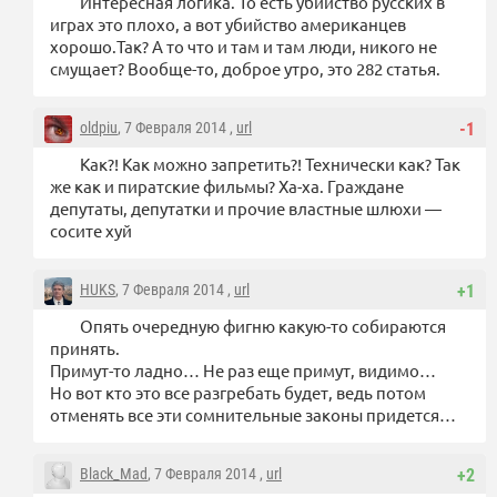
Интересная логика. То есть убийство русских в
играх это плохо, а вот убийство американцев
хорошо.Так? А то что и там и там люди, никого не
смущает? Вообще-то, доброе утро, это 282 статья.
oldpiu
, 7 Февраля 2014 ,
url
-1
Как?! Как можно запретить?! Технически как? Так
же как и пиратские фильмы? Ха-ха. Граждане
депутаты, депутатки и прочие властные шлюхи —
сосите хуй
HUKS
, 7 Февраля 2014 ,
url
+1
Опять очередную фигню какую-то собираются
принять.
Примут-то ладно… Не раз еще примут, видимо…
Но вот кто это все разгребать будет, ведь потом
отменять все эти сомнительные законы придется…
Black_Mad
, 7 Февраля 2014 ,
url
+2