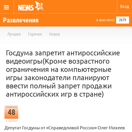
Вход
Развлечения
в мою ленту
2679
Лучшее
Горячее
Новое
Госдума запретит антироссийские
видеоигры(Кроме возрастного
ограничения на компьютерные
игры законодатели планируют
ввести полный запрет продажи
антироссийских игр в стране)
отметили
48
в архиве
Депутат Госдумы от «Справедливой России» Олег Михеев