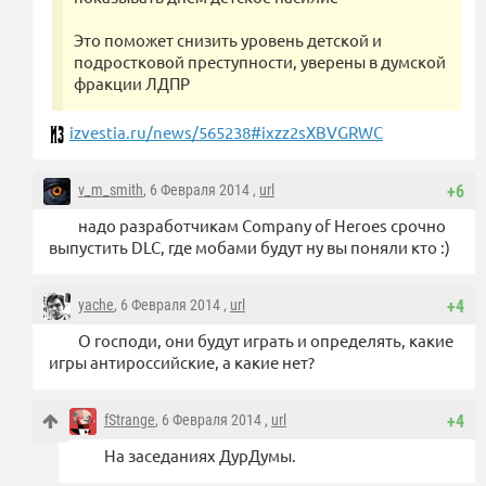
Это поможет снизить уровень детской и
подростковой преступности, уверены в думской
фракции ЛДПР
izvestia.ru/news/565238#ixzz2sXBVGRWC
v_m_smith
, 6 Февраля 2014 ,
url
+6
надо разработчикам Company of Heroes срочно
выпустить DLC, где мобами будут ну вы поняли кто :)
yache
, 6 Февраля 2014 ,
url
+4
О господи, они будут играть и определять, какие
игры антироссийские, а какие нет?
fStrange
, 6 Февраля 2014 ,
url
+4
На заседаниях ДурДумы.