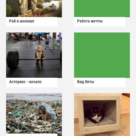
Рай в шалаше
Работа мечты
Астерикс - начало
Вид Ялты