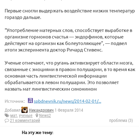
Первые смогли выдержать воздействие низких температур
гораздо дальше.
“Употребление матерных слов, способствует выработке в
организме гормонов счастья — эндорфинов, которые
действуют на организм как болеутоляющее”, — подвел
итоги эксперимента доктор Ричард Стивенс.
Ученые отмечают, что ругань активизирует области мозга,
связанные с эмоциями в правом полушарии, в то время как
основная часть лингвистической информации
обрабатывается в левом полушарии. Это позволяет
назвать мат лингвистическим синонимом
Источник:
spbdnevnik.ru/news/2014-02-01/...
Добавил
Никандрович
1 Февраля 2014
мат
,
ученые
News2
21 комментарий
проблема (3)
На эту же тему: