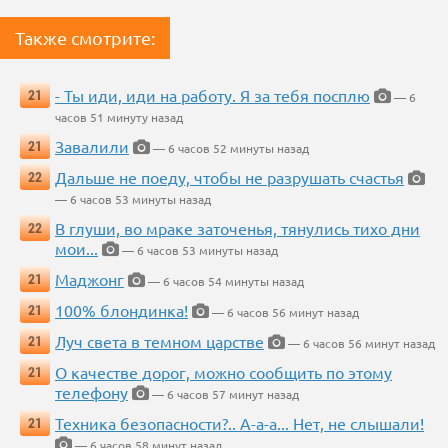
Также смотрите:
- Ты иди, иди на работу. Я за тебя посплю
21
— 6
часов 51 минуту назад
Завалили
21
— 6 часов 52 минуты назад
Дальше не поеду, чтобы не разрушать счастья
22
— 6 часов 53 минуты назад
В глуши, во мраке заточенья, тянулись тихо дни
22
мои...
— 6 часов 53 минуты назад
Маджонг
21
— 6 часов 54 минуты назад
100% блондинка!
21
— 6 часов 56 минут назад
Луч света в темном царстве
21
— 6 часов 56 минут назад
О качестве дорог, можно сообщить по этому
21
телефону
— 6 часов 57 минут назад
Техника безопасности?.. А-а-а... Нет, не слышали!
21
— 6 часов 58 минут назад