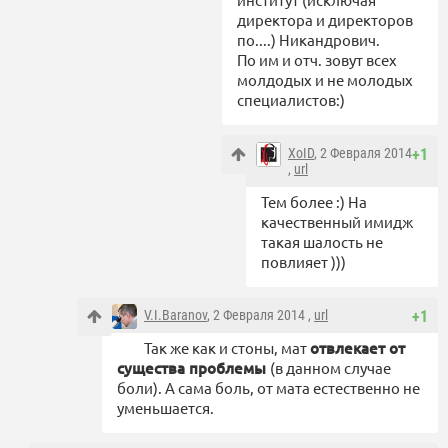
директора и директоров
по....) Никандрович.
По им и отч. зовут всех
молдодых и не молодых
специалистов:)
XoID
, 2 Февраля 2014
+1
,
url
Тем более :) На
качественный имидж
такая шалость не
повлияет )))
V.I.Baranov
, 2 Февраля 2014 ,
url
+1
Так же как и стоны, мат
отвлекает от
существа проблемы
(в данном случае
боли). А сама боль, от мата естественно не
уменьшается.