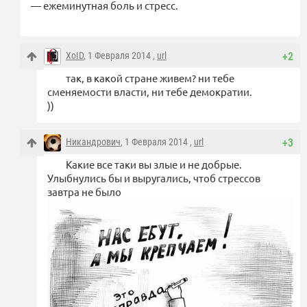
— ежеминутная боль и стресс.
XoID
, 1 Февраля 2014 ,
url
+2
так, в какой стране живем? ни тебе
сменяемости власти, ни тебе демократии.
))
Никандрович
, 1 Февраля 2014 ,
url
+3
Какие все таки вы злые и не добрые.
Улыбнулись бы и выругались, чтоб стрессов
завтра не было