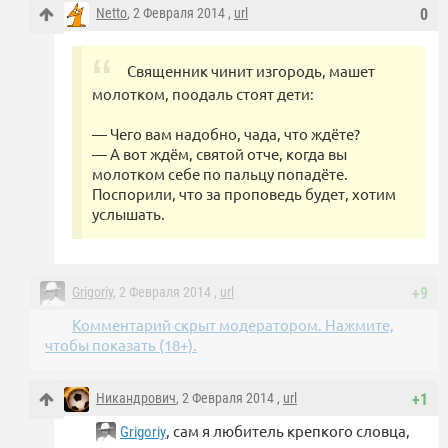
Netto
, 2 Февраля 2014 ,
url
0
Священник чинит изгородь, машет
молотком, поодаль стоят дети:
— Чего вам надобно, чада, что ждёте?
— А вот ждём, святой отче, когда вы
молотком себе по пальцу попадёте.
Поспорили, что за проповедь будет, хотим
услышать.
Grigoriy
, 2 Февраля 2014 ,
url
+9
Комментарий скрыт модератором. Нажмите,
чтобы показать (18+).
Никандрович
, 2 Февраля 2014 ,
url
+1
, сам я любитель крепкого словца,
Grigoriy