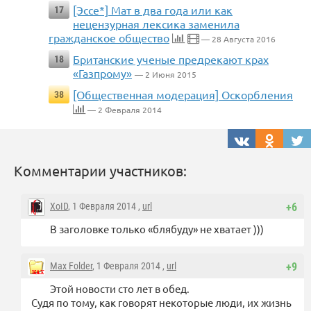
[Эссе*] Мат в два года или как
17
нецензурная лексика заменила
гражданское общество
— 28 Августа 2016
Британские ученые предрекают крах
18
«Газпрому»
— 2 Июня 2015
[Общественная модерация] Оскорбления
38
— 2 Февраля 2014
Комментарии участников:
XoID
, 1 Февраля 2014 ,
url
+6
В заголовке только «блябуду» не хватает )))
Max Folder
, 1 Февраля 2014 ,
url
+9
Этой новости сто лет в обед.
Судя по тому, как говорят некоторые люди, их жизнь