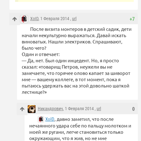
XoID
, 1 Февраля 2014 ,
url
+7
После визита монтеров в детский садик, дети
начали некультурно выражаться. Давай искать
виноватых. Нашли электриков. Спрашивают,
было чего?
Один и отвечает:
— Да, нет. Был один инцедент. Но, я просто
сказал: «товарищ Петров, неужели вы не
замечаете, что горячее олово капает за шиворот
мне — вашему коллеге, в тот момент, пока я
пытаюсь удержать вас на этой довольно шаткой
лестнице?»
Никандрович
, 1 Февраля 2014 ,
url
0
, давно заметил, что после
XoID
нечаянного удара себе по пальцу молотком и
моей же ругани, легче становиться только
окружающим, что я жив, но не мне