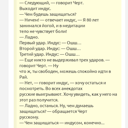
— Следующий, — говорит Черт.
Выходит индус.
— Чем будешь защищаться?
— Ничем! — отвечает индус, — Я 80 лет
занимался йогой, и в медитации
тело не чувствует боли!
— Ладно.
Первый удар. Индус: — Ошш…
Второй удар. Индус: — Ошш…
Третий удар. Индус: — Ошш…
— Еще никто не выдерживал трех ударов. —
говорит Черт. — Ну
что ж, ты свободен, можешь спокойно идти в
Рай.
— Нет, — говорит индус, — хочу остаться и
посмотреть. Во всех анекдотах
русские выигрывают. Хочу увидеть, как у него на
этот раз получится.
— Ладно, останься. Ну, чем думаешь
защищаться? — обращается Черт
русскому.
— Чем защищаться — индусом, конечно...