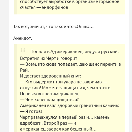
способствует выработке в организме гормонов
счастья — эндорфинов
Так вот, значит, что такое это «Ошш»…
Анекдот.
Попали в Ад американец, индус и русский.
Встретил их Черт и говорит
— Всем, кто сюда попадает, даю шанс перейти в
Рай.
И достает здоровенный кнут:
— Кто выдержит три удара не закричав —
отпускаю! Можете защищаться, чем хотите.
Первым вышел американец.
— Чем хочешь защищаться?
Американец взял здоровый гранитный камень:
— Я готов!
Черт размахнулся в первый раз и… камень
вдребезги. Второй раз — и
американец заорал как бешенный…