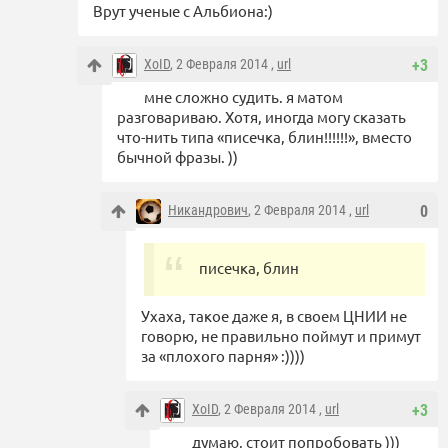
Врут ученые с Альбиона:)
XoID
, 2 Февраля 2014 ,
url
+3
мне сложно судить. я матом
разговариваю. Хотя, иногда могу сказать
что-нить типа «писечка, блин!!!!!!», вместо
бычной фразы. ))
Никандрович
, 2 Февраля 2014 ,
url
0
писечка, блин
Ухаха, такое даже я, в своем ЦНИИ не
говорю, не правильно поймут и примут
за «плохого парня» :))))
XoID
, 2 Февраля 2014 ,
url
+3
думаю, стоит попробовать )))