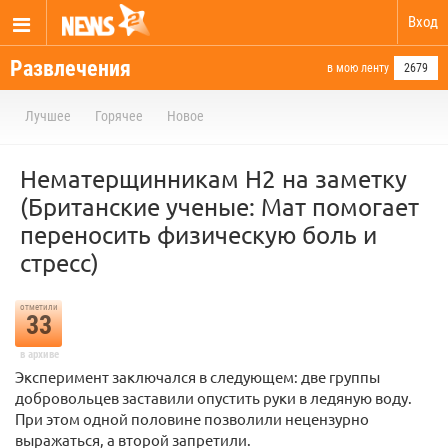
Вход
Развлечения
в мою ленту
2679
Лучшее
Горячее
Новое
Нематерщинникам Н2 на заметку
(Британские ученые: Мат помогает
переносить физическую боль и
стресс)
отметили
33
в архиве
Эксперимент заключался в следующем: две группы
добровольцев заставили опустить руки в ледяную воду.
При этом одной половине позволили нецензурно
выражаться, а второй запретили.