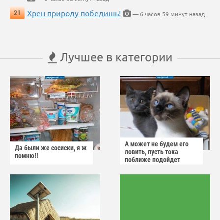
Хрен природу победишь!
21
— 6 часов 59 минут назад
Лучшее в категории
А может не будем его
Да были же сосиски, я ж
ловить, пусть тока
помню!!
поближе подойдет