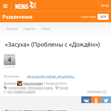
Вход
Развлечения
в мою ленту
2679
Лучшее
Горячее
Новое
«Засуха» (Проблемы с «Дождём»)
отметили
4
в архиве
Источник:
pics.top.rbc.ru/top_pics/unior...
Добавил
Никандрович
1 Февраля 2014
отключения
,
телеканал дождь
Россия
нет комментариев
проблема (2)