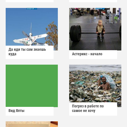
Да иди ты сам знаешь
куда
Астерикс - начало
Погряз в работе по
Вид Ялты
самое не хочу