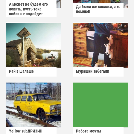
А может не будем его
Да были же сосиски, я ж
ловить, пусть тока
помню!!
поближе подойдет
Рай в шалаше
Мурашки забегали
Yellow subДРИЗИН
Работа мечты