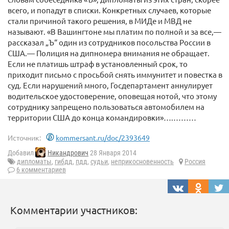
всего, и попадут в списки. Конкретных случаев, которые
стали причиной такого решения, в МИДе и МВД не
называют. «В Вашингтоне мы платим по полной и за все,—
рассказал „Ъ“ один из сотрудников посольства России в
США.— Полиция на дипномера внимания не обращает.
Если не платишь штраф в установленный срок, то
приходит письмо с просьбой снять иммунитет и повестка в
суд. Если нарушений много, Госдепартамент аннулирует
водительское удостоверение, оповещая нотой, что этому
сотруднику запрещено пользоваться автомобилем на
территории США до конца командировки»….………
Источник:
kommersant.ru/doc/2393649
Добавил
Никандрович
28 Января 2014
дипломаты
,
гибдд
,
пдд
,
судьи
,
неприкосновенность
Россия
6 комментариев
Комментарии участников: