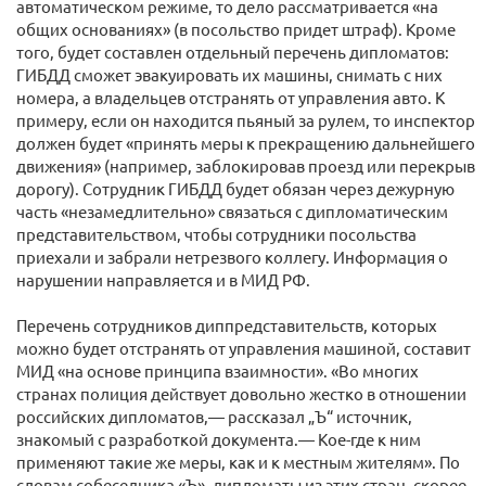
автоматическом режиме, то дело рассматривается «на
общих основаниях» (в посольство придет штраф). Кроме
того, будет составлен отдельный перечень дипломатов:
ГИБДД сможет эвакуировать их машины, снимать с них
номера, а владельцев отстранять от управления авто. К
примеру, если он находится пьяный за рулем, то инспектор
должен будет «принять меры к прекращению дальнейшего
движения» (например, заблокировав проезд или перекрыв
дорогу). Сотрудник ГИБДД будет обязан через дежурную
часть «незамедлительно» связаться с дипломатическим
представительством, чтобы сотрудники посольства
приехали и забрали нетрезвого коллегу. Информация о
нарушении направляется и в МИД РФ.
Перечень сотрудников диппредставительств, которых
можно будет отстранять от управления машиной, составит
МИД «на основе принципа взаимности». «Во многих
странах полиция действует довольно жестко в отношении
российских дипломатов,— рассказал „Ъ“ источник,
знакомый с разработкой документа.— Кое-где к ним
применяют такие же меры, как и к местным жителям». По
словам собеседника «Ъ», дипломаты из этих стран, скорее