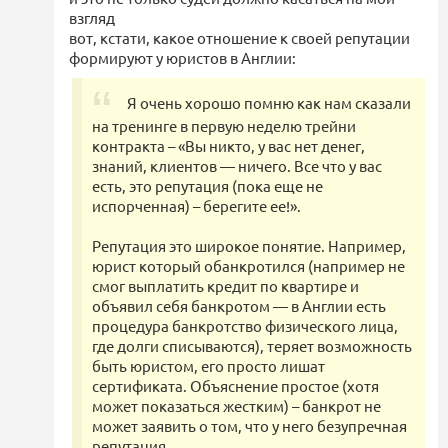
взгляд
вот, кстати, какое отношение к своей репутации
формируют у юристов в Англии:
Я очень хорошо помню как нам сказали
на тренинге в первую неделю трейни
контракта – «Вы никто, у вас нет денег,
знаний, клиентов — ничего. Все что у вас
есть, это репутация (пока еще не
испорченная) – берегите ее!».
Репутация это широкое понятие. Например,
юрист который обанкротился (например не
смог выплатить кредит по квартире и
объявил себя банкротом — в Англии есть
процедура банкротство физического лица,
где долги списываются), теряет возможность
быть юристом, его просто лишат
сертификата. Объяснение простое (хотя
может показаться жестким) – банкрот не
может заявить о том, что у него безупречная
репутация.