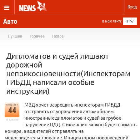
Вход
Авто
в мою ленту
3157
Лучшее
Горячее
Новое
Дипломатов и судей лишают
дорожной
неприкосновенности(Инспекторам
ГИБДД написали особые
инструкции)
МВД хочет разрешить инспекторам ГИБДД
отметили
44
отстранять от управления автомобилем
иностранных дипломатов и судей за грубое
в архиве
нарушение ПДД. С их машин можно будет снимать
номера, а водителей отправлять на
медосвидетельствование. Инициатором нововведений