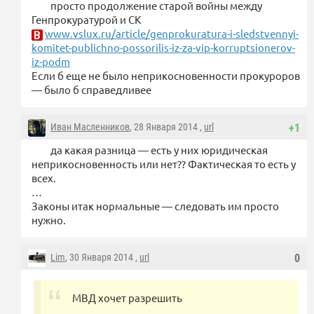
просто продолжение старой войны между
Генпрокуратурой и СК
www.vslux.ru/article/genprokuratura-i-sledstvennyi-
komitet-publichno-possorilis-iz-za-vip-korruptsionerov-
iz-podm
Если б еще не было неприкосновенности прокуроров
— было б справедливее
Иван Масленников
, 28 Января 2014 ,
url
+1
да какая разница — есть у них юридическая
неприкосновенность или нет?? Фактическая то есть у
всех.
…
Законы итак нормальные — следовать им просто
нужно.
Lim
, 30 Января 2014 ,
url
0
МВД хочет разрешить