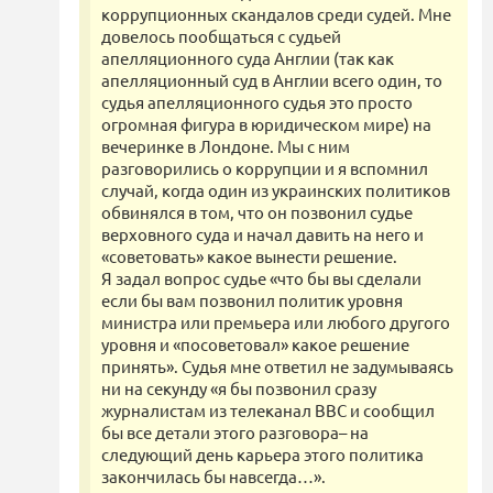
коррупционных скандалов среди судей. Мне
довелось пообщаться с судьей
апелляционного суда Англии (так как
апелляционный суд в Англии всего один, то
судья апелляционного судья это просто
огромная фигура в юридическом мире) на
вечеринке в Лондоне. Мы с ним
разговорились о коррупции и я вспомнил
случай, когда один из украинских политиков
обвинялся в том, что он позвонил судье
верховного суда и начал давить на него и
«советовать» какое вынести решение.
Я задал вопрос судье «что бы вы сделали
если бы вам позвонил политик уровня
министра или премьера или любого другого
уровня и «посоветовал» какое решение
принять». Судья мне ответил не задумываясь
ни на секунду «я бы позвонил сразу
журналистам из телеканал BBC и сообщил
бы все детали этого разговора– на
следующий день карьера этого политика
закончилась бы навсегда…».