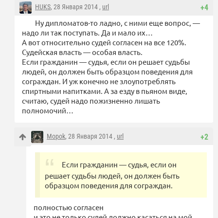
HUKS
, 28 Января 2014 ,
url
+4
Ну дипломатов-то ладно, с ними еще вопрос, —
надо ли так поступать. Да и мало их…
А вот относительно судей согласен на все 120%.
Судейская власть — особая власть.
Если гражданин — судья, если он решает судьбы
людей, он должен быть образцом поведения для
сограждан. И уж конечно не злоупотреблять
спиртными напитками. А за езду в пьяном виде,
считаю, судей надо пожизненно лишать
полномочий…
Mopok
, 28 Января 2014 ,
url
+2
Если гражданин — судья, если он
решает судьбы людей, он должен быть
образцом поведения для сограждан.
полностью согласен
и это не только судей должно касаться на мой