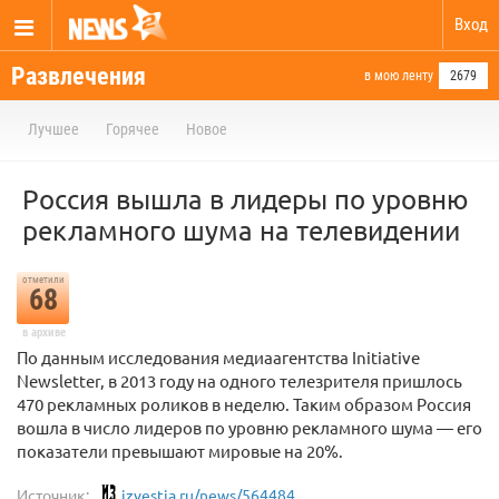
Вход
Развлечения
в мою ленту
2679
Лучшее
Горячее
Новое
Россия вышла в лидеры по уровню
рекламного шума на телевидении
отметили
68
в архиве
По данным исследования медиаагентства Initiative
Newsletter, в 2013 году на одного телезрителя пришлось
470 рекламных роликов в неделю. Таким образом Россия
вошла в число лидеров по уровню рекламного шума — его
показатели превышают мировые на 20%.
Источник:
izvestia.ru/news/564484