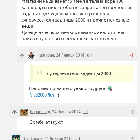
«магазин на диване»? У меня в телевизоре 100
каналов, из них, чтобы не соврать, три полностью
отданы под чудо-швабры, ультра-дрели,
суперчесатели задницы 2000 и прочие полезные
вещи.
Да ещё на всяких мелких каналах аналогичная
байда врубается на несколько часов в день.
партизан
, 24 Января 2014 ,
url
-1
суперчесатели задницы 2000
Напомнило нашего унылого друга
=)
Vlad2000Plus
Корнеплод
, 24 Января 2014 ,
url
0
Зомби атакуют!
Nightingale
, 24 Января 2014 ,
url
0