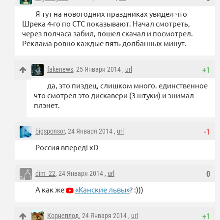
Я тут на новогодних праздниках увидел что
Шрека 4-го по СТС показывают. Начал смотреть,
через полчаса забил, пошел скачал и посмотрел.
Реклама ровно каждые пять долбанных минут.
fakenews
, 25 Января 2014 ,
url
+1
да, это пиздец, слишком много. единственное
что смотрел это дискавери (3 штуки) и энимал
плэнет.
bigsponsor
, 24 Января 2014 ,
url
-1
Россия вперед! xD
dim_22
, 24 Января 2014 ,
url
0
А как же
«Канские львы»
? :)))
Корнеплод
, 24 Января 2014 ,
url
+1