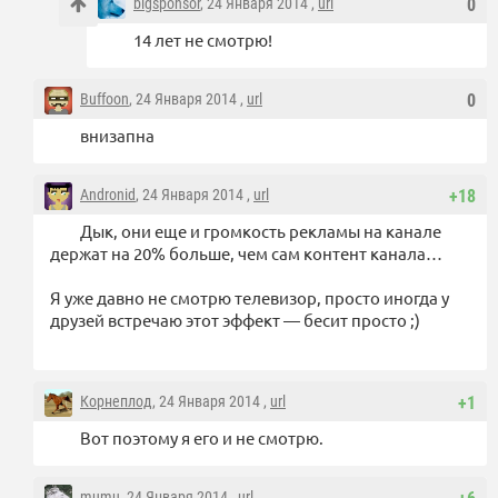
bigsponsor
, 24 Января 2014 ,
url
0
14 лет не смотрю!
Buffoon
, 24 Января 2014 ,
url
0
внизапна
Andronid
, 24 Января 2014 ,
url
+18
Дык, они еще и громкость рекламы на канале
держат на 20% больше, чем сам контент канала…
Я уже давно не смотрю телевизор, просто иногда у
друзей встречаю этот эффект — бесит просто ;)
Корнеплод
, 24 Января 2014 ,
url
+1
Вот поэтому я его и не смотрю.
mumu
, 24 Января 2014 ,
url