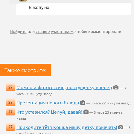
В жопу их
Войдите
или
станьте участником
, чтобы комментировать
Также смотрите:
Можно и фотосессию, но сгущенку вперед
27
— 3
часа 21 минуту назад
Презентация нового блюда
27
— 3 часа 22 минуты назад
Что уставился? Целуй, давай!
27
— 3 часа 23 минуты
назад
Приходите тётя Кошка нашу детку покачать!
27
— 3
часа 24 минуты назад