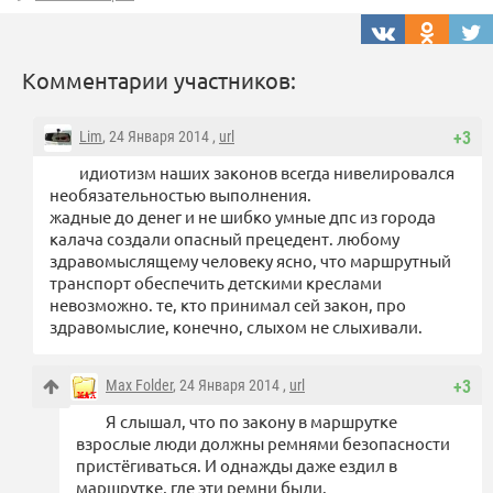
Комментарии участников:
Lim
, 24 Января 2014 ,
url
+3
идиотизм наших законов всегда нивелировался
необязательностью выполнения.
жадные до денег и не шибко умные дпс из города
калача создали опасный прецедент. любому
здравомыслящему человеку ясно, что маршрутный
транспорт обеспечить детскими креслами
невозможно. те, кто принимал сей закон, про
здравомыслие, конечно, слыхом не слыхивали.
Max Folder
, 24 Января 2014 ,
url
+3
Я слышал, что по закону в маршрутке
взрослые люди должны ремнями безопасности
пристёгиваться. И однажды даже ездил в
маршрутке, где эти ремни были.