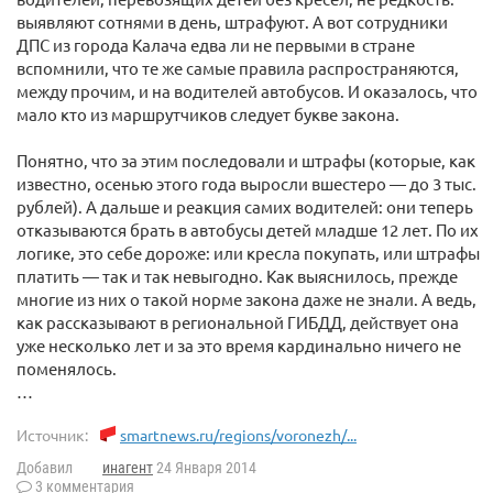
выявляют сотнями в день, штрафуют. А вот сотрудники
ДПС из города Калача едва ли не первыми в стране
вспомнили, что те же самые правила распространяются,
между прочим, и на водителей автобусов. И оказалось, что
мало кто из маршрутчиков следует букве закона.
Понятно, что за этим последовали и штрафы (которые, как
известно, осенью этого года выросли вшестеро — до 3 тыс.
рублей). А дальше и реакция самих водителей: они теперь
отказываются брать в автобусы детей младше 12 лет. По их
логике, это себе дороже: или кресла покупать, или штрафы
платить — так и так невыгодно. Как выяснилось, прежде
многие из них о такой норме закона даже не знали. А ведь,
как рассказывают в региональной ГИБДД, действует она
уже несколько лет и за это время кардинально ничего не
поменялось.
…
Источник:
smartnews.ru/regions/voronezh/...
Добавил
инагент
24 Января 2014
3 комментария