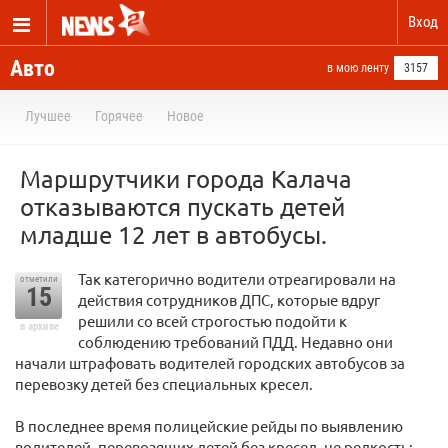
Вход
Авто
в мою ленту
3157
Лучшее
Горячее
Новое
Маршрутчики города Калача
отказываются пускать детей
младше 12 лет в автобусы.
Так категорично водители отреагировали на
отметили
15
действия сотрудников ДПС, которые вдруг
решили со всей строгостью подойти к
в архиве
соблюдению требований ПДД. Недавно они
начали штрафовать водителей городских автобусов за
перевозку детей без специальных кресел.
В последнее время полицейские рейды по выявлению
водителей, перевозящих детей без кресел, не редкость: