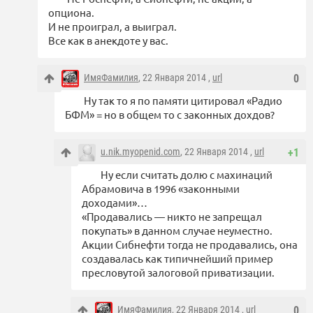
опциона.
И не проиграл, а выиграл.
Все как в анекдоте у вас.
ИмяФамилия
, 22 Января 2014 ,
url
0
Ну так то я по памяти цитировал «Радио
БФМ» = но в общем то с законных дохдов?
u.nik.myopenid.com
, 22 Января 2014 ,
url
+1
Ну если считать долю с махинаций
Абрамовича в 1996 «законными
доходами»…
«Продавались — никто не запрещал
покупать» в данном случае неуместно.
Акции Сибнефти тогда не продавались, она
создавалась как типичнейший пример
пресловутой залоговой приватизации.
ИмяФамилия
, 22 Января 2014 ,
url
0