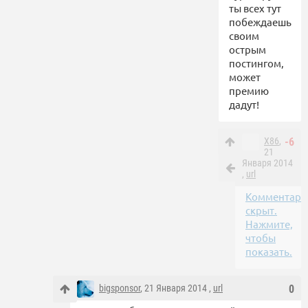
ты всех тут
побеждаешь
своим
острым
постингом,
может
премию
дадут!
X86
,
-6
21
Января 2014
,
url
Комментари
скрыт.
Нажмите,
чтобы
показать.
bigsponsor
, 21 Января 2014 ,
url
0