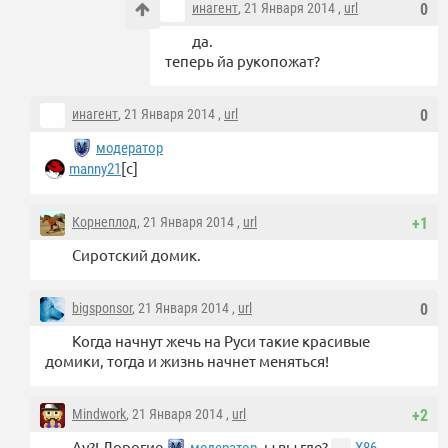
инагент
, 21 Января 2014 ,
url
0
да.
теперь йа рукопожат?
инагент
, 21 Января 2014 ,
url
0
модератор
[с]
manny21
Корнеплод
, 21 Января 2014 ,
url
+1
Сиротский домик.
bigsponsor
, 21 Января 2014 ,
url
0
Когда начнут жечь на Руси такие красивые
домики, тогда и жизнь начнет меняться!
Mindwork
, 21 Января 2014 ,
url
+2
Ау?! Дорогие
-ы вы где?
модератор
X86