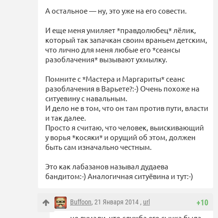
А остальное — ну, это уже на его совести.
И еще меня умиляет *правдолюбец* лёлик,
который так запачкан своим враньем детским,
что лично для меня любые его *сеансы
разоблачения* вызывают ухмылку.
Помните с *Мастера и Маргариты* сеанс
разоблачения в Варьете?:-) Очень похоже на
ситуевину с навальным.
И дело не в том, что он там против пути, власти
и так далее.
Просто я считаю, что человек, выискивающий
у ворья *косяки* и орущий об этом, должен
быть сам изначально честным.
Это как лабазанов называл дудаева
бандитом:-) Аналогичная ситуёвина и тут:-)
Buffoon
, 21 Января 2014 ,
url
+10
не думали, что служба его сынка была