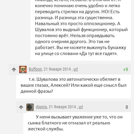
конечно понимаю очень удобно и легко
переводить стрелки на других. НО! Есть
разница. И разница эта существенна.
Навальный это просто оппозиционер. А
Шувалов это выдный функционер, который
постоянно врёт. Нельзя оправдывать
одного очерняя другого. Это так не
работает. Вы не можете выкинуть бумажку
на улице со словами «Да тут все гадят».
Buffoon
, 21 Января 2014 ,
url
+9
т.е. Шувалова это автоматически обеляет в
ваших глазах, Алексей? Или какой еще смысл был
данной фразы?
djamix
, 21 Января 2014 ,
url
0
У меня вызывает уважение уже то, что он
сынка блатного не отмазал от реально
жесткой службы.