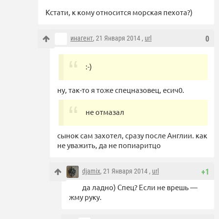
Кстати, к кому относится морская пехота?)
инагент
, 21 Января 2014 ,
url
0
:-)
ну, так-то я тоже спецназовец, есич0.
не отмазал
сынок сам захотел, сразу после Англии. как
не уважить, да не попиаритцо
djamix
, 21 Января 2014 ,
url
+1
да ладно) Спец? Если не врешь —
жму руку.