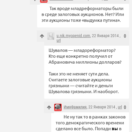
Так вроде младреформаторы были
в среде залоговых аукционов. Нет? Или
эти аукционы тоже «выдумка путина».
u.nik.myopenid.com
, 22 Января 2014 ,
0
url
Шувалов — младореформатор?
Кто еще конкретно получил от
Абрамовича миллионы долларов?
Таки это не меняет сути дела.
Считаете залоговые аукционы
грязными — считайте и деньги
Шувалова грязными. И наоборот.
ИмяФамилия
, 22 Января 2014 ,
url
0
Не ну так то в рамках законов
того демократического времени
сделано все было. Попади
вы
в