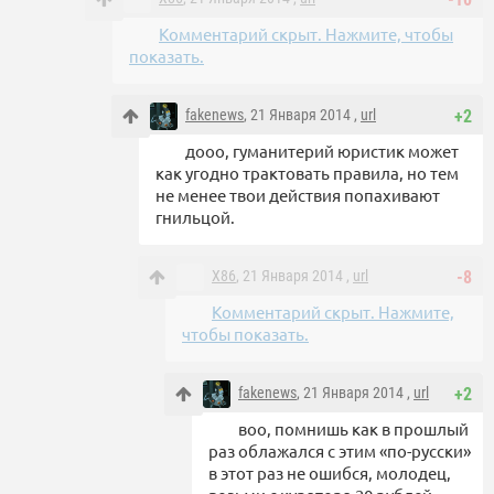
Комментарий скрыт. Нажмите, чтобы
показать.
fakenews
, 21 Января 2014 ,
url
+2
дооо, гуманитерий юристик может
как угодно трактовать правила, но тем
не менее твои действия попахивают
гнильцой.
X86
, 21 Января 2014 ,
url
-8
Комментарий скрыт. Нажмите,
чтобы показать.
fakenews
, 21 Января 2014 ,
url
+2
воо, помнишь как в прошлый
раз облажался с этим «по-русски»
в этот раз не ошибся, молодец,