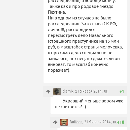
расследования) я вообще молчу.
Также как и про родовое гнездо
Пехтина.
Ни в одном из случаев не было
расследования. Зато глава СК РФ,
лично!!!, распорядился
пересмотреть дело Навального
(страшного преступника на 16 млн
руб, в масштабах страны мелочевка,
я про само дело специально не
заикаюсь, не спец, но даже если он
виноват, то масштаб конечно
поражает).
djamix
, 21 Января 2014 ,
url
+1
Укравший меньше вором уже
не считается?:-)
Buffoon
, 21 Января 2014 ,
url
+10