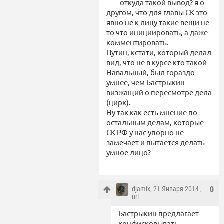
откуда такой вывод? я о
другом, что для главы СК это
явно не к лицу такие вещи не
то что инициировать, а даже
комментировать.
Путин, кстати, который делал
вид, что не в курсе кто такой
Навальный, был гораздо
умнее, чем Бастрыкин
визжащий о пересмотре дела
(цирк).
Ну так как есть мнение по
остальным делам, которые
СК РФ у нас упорно не
замечает и пытается делать
умное лицо?
djamix
, 21 Января 2014 ,
0
url
Бастрыкин предлагает
конфисковывать