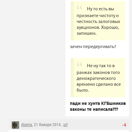
Ну то есть вы
признаете чистоту и
честность залоговых
аукционов. Хорошо,
запишем.
зачем передергивать?
Не ну так то в
рамках законов того
демократического
времени сделано все
было.
пади не хунта КГБшников
законы те написала???
djamix
, 21 Января 2014 ,
url
-4