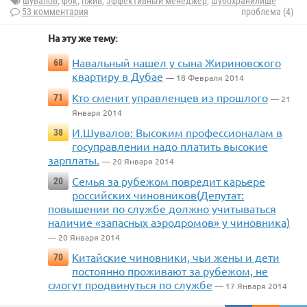
шувалов
,
фбк
,
пжив
,
эффективный менеджер
,
шубохранилище
53 комментария
проблема (4)
На эту же тему:
Навальный нашел у сына Жириновского
68
квартиру в Дубае
— 18 Февраля 2014
Кто сменит управленцев из прошлого
71
— 21
Января 2014
И.Шувалов: Высоким профессионалам в
38
госуправлении надо платить высокие
зарплаты.
— 20 Января 2014
Семья за рубежом повредит карьере
20
российских чиновников(Депутат:
повышении по службе должно учитываться
наличие «запасных аэродромов» у чиновника)
— 20 Января 2014
Китайские чиновники, чьи жены и дети
70
постоянно проживают за рубежом, не
смогут продвинуться по службе
— 17 Января 2014