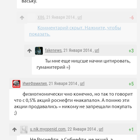
ваську.
X86
, 21 Января 2014 ,
url
-6
Комментарий скрыт. Нажмите, чтобы
показать.
fakenews
, 21 Января 2014 ,
url
+3
Ты мне еще ницсше начни цитировать,
гуманитерий =)
ИмяФамилия
, 21 Января 2014 ,
url
+5
физиогномически чмо конечно, но так то говорит
что с 0,5% акций роснефти «накапало». А помню эти
акции продавались = никому не запрещали покупать
;)
u.nik.myopenid.com
, 22 Января 2014 ,
url
+1
Не Роснефти, а Сибнефти, не акций, а