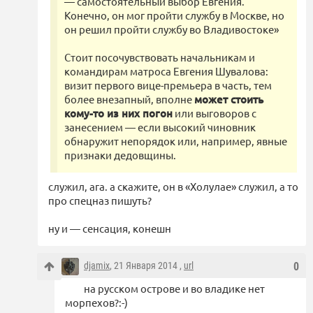
— самостоятельный выбор Евгения.
Конечно, он мог пройти службу в Москве, но
он решил пройти службу во Владивостоке»
Стоит посочувствовать начальникам и
командирам матроса Евгения Шувалова:
визит первого вице-премьера в часть, тем
более внезапный, вполне
может стоить
кому-то из них погон
или выговоров с
занесением ― если высокий чиновник
обнаружит непорядок или, например, явные
признаки дедовщины.
служил, ага. а скажите, он в «Холулае» служил, а то
про спецназ пишуть?
ну и — сенсация, конешн
djamix
, 21 Января 2014 ,
url
0
на русском острове и во владике нет
морпехов?:-)