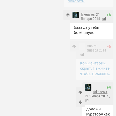
показать.
fakenews
, 21
+6
Января 2014 ,
url
бааа да у тебя
бомбануло!
X86
, 21
-6
Января 2014
,
url
Комментарий
скрыт. Нажмите,
чтобы показать.
+4
fakenews
,
21 Января 2014 ,
url
доложи
куратору как