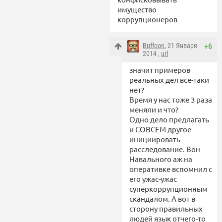
имущество
коррупционеров
Buffoon
, 21 Января
+6
2014 ,
url
значит примеров
реальных дел все-таки
нет?
Время у нас тоже 3 раза
меняли и что?
Одно дело предлагать
и СОВСЕМ другое
инициировать
расследование. Вон
Навального аж на
оперативке вспомнил с
его ужас-ужас
суперкоррупционным
скандалом. А вот в
сторону правильных
людей язык отчего-то