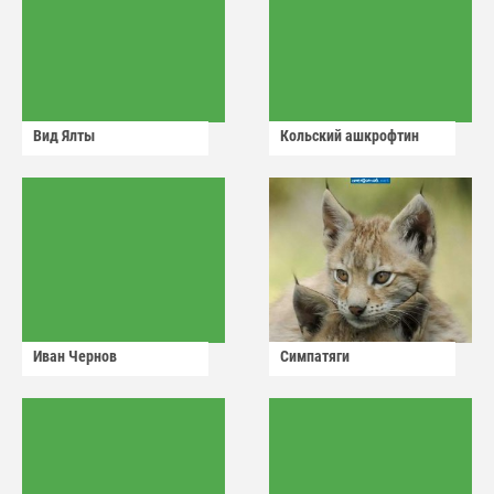
Вид Ялты
Кольский ашкрофтин
Иван Чернов
Симпатяги