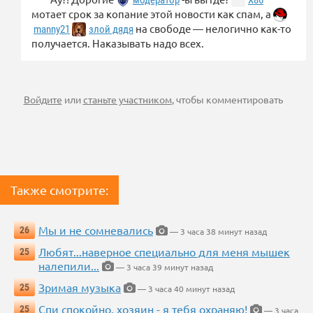
мотает срок за копание этой новости как спам, а
на свободе — нелогично как-то
manny21
злой дядя
получается. Наказывать надо всех.
Войдите
или
станьте участником
, чтобы комментировать
Также смотрите:
Мы и не сомневались
26
— 3 часа 38 минут назад
Любят...наверное специально для меня мышек
25
налепили...
— 3 часа 39 минут назад
Зримая музыка
25
— 3 часа 40 минут назад
Спи спокойно, хозяин - я тебя охраняю!
25
— 3 часа