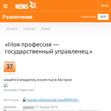
Вход
Развлечения
в мою ленту
2679
Лучшее
Горячее
Новое
«Моя профессия —
государственный управленец.»
отметили
37
в архиве
нашёлся владелец поместья в Австрии
источник: i.imgur.com
Источник:
navalny.livejournal.com/898539...
Добавил
инагент
21 Января 2014