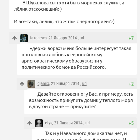
У Шувалова сын хотя бы в морпехах служил, а
лёлик отскосивший:-)
И все-таки, лёлик, что ж там с черногорией?:-)
fakenews
, 21 Января 2014 ,
url
+7
«держи вора»? меня больше интересует такая
поголовная любовь к европейскому
аристократическому образу жизни у
политического бомонда Российского.
djamix
, 21 Января 2014 ,
url
+2
Давайте откровенно: у Вас, к примеру, есть
возможность прикупить домик у теплого моря
в другой стране — прикупите?
efys
, 21 Января 2014 ,
url
+5
Так и у Навального домика там нет, и
никогда, кстати, небыло. В отличии от. Я