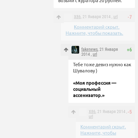
возьми с куратора 20 рублей.
X86
, 21 Января 2014 ,
url
-7
Комментарий скрыт.
Нажмите, чтобы показать.
fakenews
, 21 Января
+6
2014 ,
url
Тебе тоже девиз нужно как
Шувалову )
«Моя профессия —
социальный
ассенизатор.»
X86
, 21 Января 2014 ,
-5
url
Комментарий скрыт.
Нажмите, чтобы