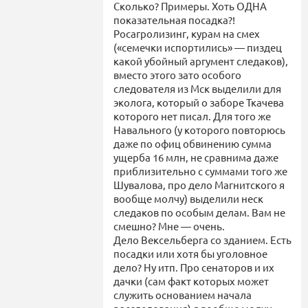
Сколько? Примеры. Хоть ОДНА
показательная посадка?!
Росагролизинг, курам на смех
(«семечки испортились» — пиздец
какой убойный аргумент следаков),
вместо этого зато особого
следователя из Мск выделили для
эколога, который о заборе Ткачева
которого нет писал. Для того же
Навального (у которого повторюсь
даже по офиц обвинению сумма
ущерба 16 млн, не сравнима даже
приблизительно с суммами того же
Шувалова, про дело Магнитского я
вообще молчу) выделили неск
следаков по особым делам. Вам не
смешно? Мне — очень.
Дело Вексельберга со зданием. Есть
посадки или хотя бы уголовное
дело? Ну итп. Про сенаторов и их
дачки (сам факт которых может
служить основанием начала