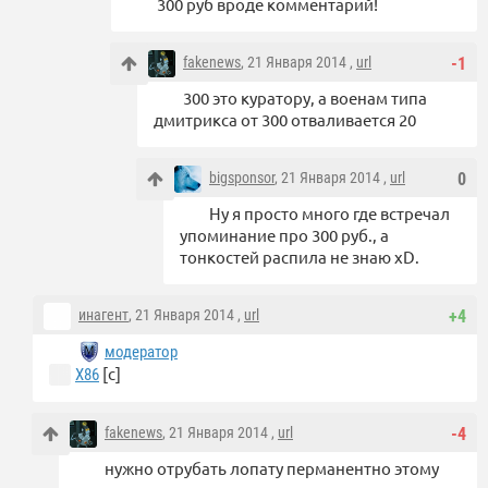
300 руб вроде комментарий!
fakenews
, 21 Января 2014 ,
url
-1
300 это куратору, а военам типа
дмитрикса от 300 отваливается 20
bigsponsor
, 21 Января 2014 ,
url
0
Ну я просто много где встречал
упоминание про 300 руб., а
тонкостей распила не знаю xD.
инагент
, 21 Января 2014 ,
url
+4
модератор
[с]
X86
fakenews
, 21 Января 2014 ,
url
-4
нужно отрубать лопату перманентно этому