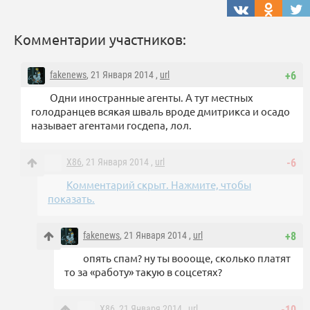
Комментарии участников:
fakenews
, 21 Января 2014 ,
url
+6
Одни иностранные агенты. А тут местных
голодранцев всякая шваль вроде дмитрикса и осадо
называет агентами госдепа, лол.
X86
, 21 Января 2014 ,
url
-6
Комментарий скрыт. Нажмите, чтобы
показать.
fakenews
, 21 Января 2014 ,
url
+8
опять спам? ну ты воооще, сколько платят
то за «работу» такую в соцсетях?
X86
, 21 Января 2014 ,
url
-10