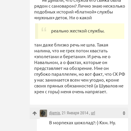
рядом с самоваром? Лично знаю несколько
подобных историй «блатной» службы
«нужных» деток. Ни о какой
реально жесткой службы.
там даже близко речь не шла. Такая
малина, что не грех потом хвастать
«эполетами и беретами». И речь не о
Навальном, а о фактах, которые он
представляет на обозрение. Мне он
глубоко параллелен, но вот факт, что СК РФ
у нас занимается всем чем угодно, кроме
своих прямых обязанностей (а Шувалов не
хрен с горы) меня очень напрягает.
djamix
, 21 Января 2014 ,
url
0
В морпехах шоколад?:-) Кхм. Ну.