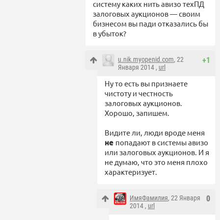
систему каких нить авизо техПД
залоговых аукционов — своим
бизнесом вы пади отказались бы
в убыток?
u.nik.myopenid.com
, 22
+1
Января 2014 ,
url
Ну то есть вы признаете
чистоту и честность
залоговых аукционов.
Хорошо, запишем.
Видите ли, люди вроде меня
не
попадают в системы авизо
или залоговых аукционов. И я
не думаю, что это меня плохо
характеризует.
ИмяФамилия
, 22 Января
0
2014 ,
url