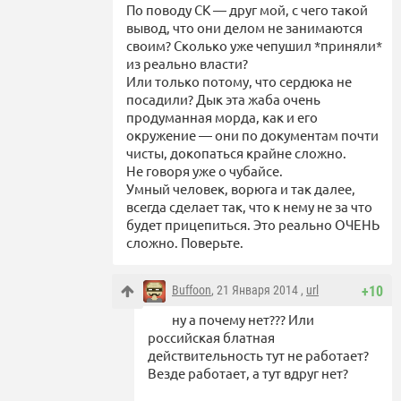
По поводу СК — друг мой, с чего такой
вывод, что они делом не занимаются
своим? Сколько уже чепушил *приняли*
из реально власти?
Или только потому, что сердюка не
посадили? Дык эта жаба очень
продуманная морда, как и его
окружение — они по документам почти
чисты, докопаться крайне сложно.
Не говоря уже о чубайсе.
Умный человек, ворюга и так далее,
всегда сделает так, что к нему не за что
будет прицепиться. Это реально ОЧЕНЬ
сложно. Поверьте.
Buffoon
, 21 Января 2014 ,
url
+10
ну а почему нет??? Или
российская блатная
действительность тут не работает?
Везде работает, а тут вдруг нет?