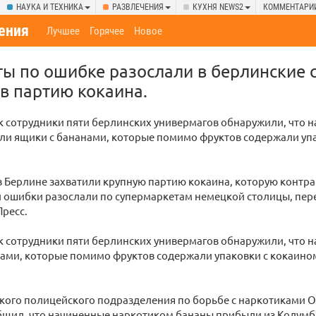
НАУКА И ТЕХНИКА
РАЗВЛЕЧЕНИЯ
КУХНЯ NEWS2
КОММЕНТАРИ
ения
Лучшее
Горячее
Новое
ы по ошибке разослали в берлинские 
в партию кокаина.
 сотрудники пяти берлинских универмагов обнаружили, что н
ли ящики с бананами, которые помимо фруктов содержали уп
 Берлине захватили крупную партию кокаина, которую контра
 ошибки разослали по супермаркетам немецкой столицы, пере
ресс.
 сотрудники пяти берлинских универмагов обнаружили, что н
ами, которые помимо фруктов содержали упаковки с кокаином
ского полицейского подразделения по борьбе с наркотиками 
бщил, что начиненные наркотиком бананы прибыли из Колумб