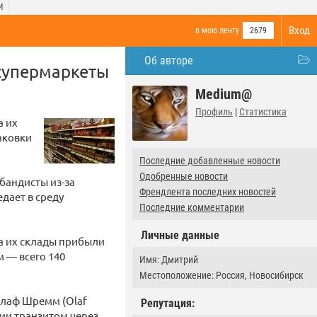
И
Вход
в мою ленту
2679
Об авторе
супермаркеты
Medium@
Профиль
|
Статистика
а их
аковки
Последние добавленные новости
Одобренные новости
бандисты из-за
Френдлента последних новостей
дает в среду
Последние комментарии
Личные данные
а их склады прибыли
 — всего 140
Имя: Дмитрий
Местоположение: Россия, Новосибирск
Олаф Шремм (Olaf
Репутация:
ии транзитом через