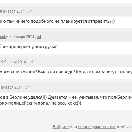
 8 Января 2014 ,
url
сию там ничего подобного не планируется отправить? :)
zomby
, 8 Января 2014 ,
url
бще проверяет у них грузы?
, 9 Января 2014 ,
url
орговали кокаин? Была ли очередь? Когда к нам завезут, в наш
9 Января 2014 ,
url
од в Берлине удался))) Думается мне, учитывая, что пол-Берлин
арко-полицейским попал не весь кокс)))
Войдите
или
станьте участником
, чтобы