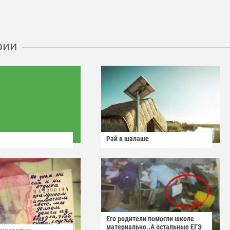
рии
Рай в шалаше
Его родители помогли школе
материально..А остальные ЕГЭ