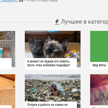
— 4 часа 29 минут назад
Лучшее в катего
А может не будем его ловить,
пусть тока поближе подойдет
Вид Ялты
Погряз в работе по самое не