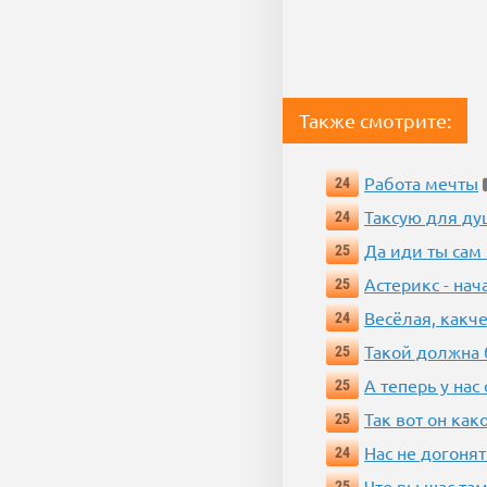
Также смотрите:
Работа мечты
24
Таксую для душ
24
Да иди ты сам
25
Астерикс - нач
25
Весёлая, какч
24
Такой должна 
25
А теперь у нас
25
Так вот он ка
25
Нас не догонят
24
Что вы щас там
25