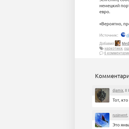
немецкий порт
евро.
«Вероятно, п
Источник:
r
Добавил
Med
наркотики
,
ош
6 комментари
Комментари
djamix
, 8
Тот, кт
rusinvent
,
Это янв