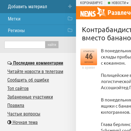
КОРОНАВИРУС
НОВОСТИ
Добавить материал
Развлеч
Метки
Контрабандист
Регионы
вместо банано
В понедельник
отметили
46
склады прибы
с кокаином.
Последние комментарии
человек
в архиве
Читайте новости в телеграм
Полицейские в
Сообщить об ошибке
логистической
Ассошиэйтед П
Топ сайтов
Забаненные участники
В понедельник
Правила
ящики с банан
килограммов.
Частые вопросы
Ночная тема
Глава берлин
Schremm) соо