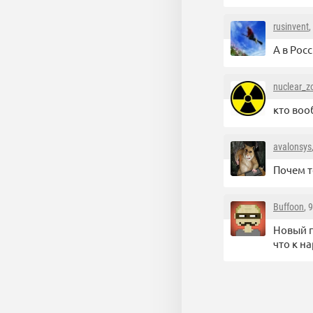
rusinvent
,
А в Рос
nuclear_
кто воо
avalonsys
Почем т
Buffoon
, 
Новый г
что к н