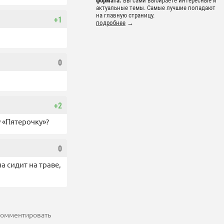
формата.
Вы сами выбираете интересные и
актуальные темы. Самые лучшие попадают
на главную страницу.
+1
подробнее
→
0
+2
у «Пятерочку»?
0
а сидит на траве,
 комментировать