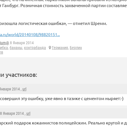
 Гамбург. Розничная стоимость захваченной партии составля
роизошла логистическая ошибка», — отметил Шремм.
ia.ru/world/20140108/98820151...
ium@
8 Января 2014
ибка
,
бананы
,
контрабанда
Германия
,
Берлин
ев
и участников:
 Января 2014 ,
url
о совершил эту ошибку, уже явно в тазике с цементом ныряет:-)
 8 Января 2014 ,
url
арский подарок кокаинистов полицейским. Реально крутой и д