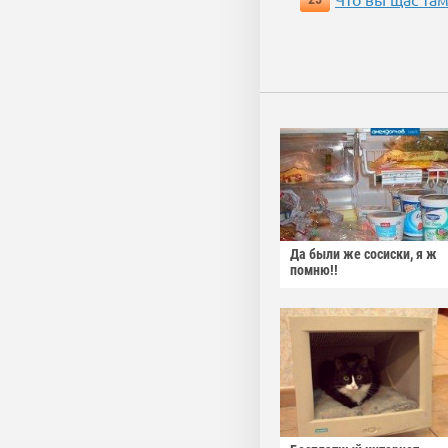
Да были же сосиски, я ж
помню!!