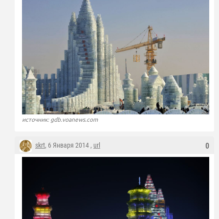
источник: gdb.voanews.com
skrt
, 6 Января 2014 ,
url
0