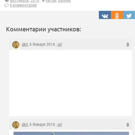
фестиваль
,
2014
Китай
,
Харбин
4 комментария
Комментарии участников:
skrt
, 6 Января 2014 ,
url
0
skrt
, 6 Января 2014 ,
url
0