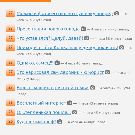
Можно и фотосессию, но сгущенку вперед
27
— 4
часа 37 минут назад
Презентация нового блюда
27
— 4 часа 37 минут назад
Что уставился? Целуй, давай!
27
— 4 часа 38 минут назад
Приходите тётя Кошка нашу детку покачать!
27
— 4
часа 39 минут назад
Однако, самец!!!
27
— 4 часа 40 минут назад
Это нарисовал сам дворник - юморист
27
— 4 часа 41
минуту назад
Волга - машина для всей семьи
27
— 4 часа 42 минуты
назад
Бесплатный интернет
29
— 4 часа 43 минуты назад
О....тёпленькая пошла...
26
— 4 часа 45 минут назад
Куда летим шеф?
26
— 4 часа 46 минут назад