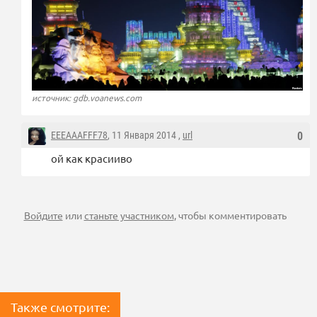
источник: gdb.voanews.com
EEEAAAFFF78
, 11 Января 2014 ,
url
0
ой как красииво
Войдите
или
станьте участником
, чтобы комментировать
Также смотрите: