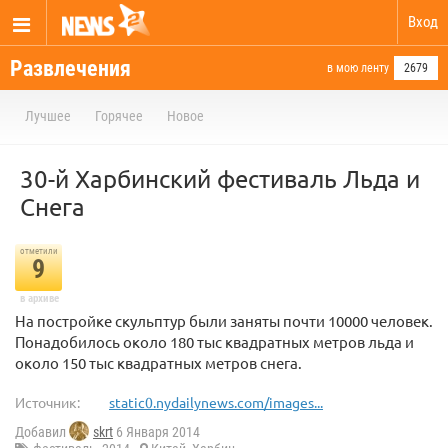
Вход
Развлечения
в мою ленту
2679
Лучшее
Горячее
Новое
30-й Харбинский фестиваль Льда и
Снега
отметили
9
в архиве
На постройке скульптур были заняты почти 10000 человек.
Понадобилось около 180 тыс квадратных метров льда и
около 150 тыс квадратных метров снега.
Источник:
static0.nydailynews.com/images...
Добавил
skrt
6 Января 2014