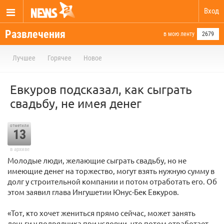
Вход
Развлечения
в мою ленту
2679
Лучшее
Горячее
Новое
Евкуров подсказал, как сыграть
свадьбу, не имея денег
отметили
13
в архиве
Молодые люди, желающие сыграть свадьбу, но не
имеющие денег на торжество, могут взять нужную сумму в
долг у строительной компании и потом отработать его. Об
этом заявил глава Ингушетии Юнус-Бек Евкуров.
«Тот, кто хочет жениться прямо сейчас, может занять
деньги у подрядчика при условии, что потом отработает