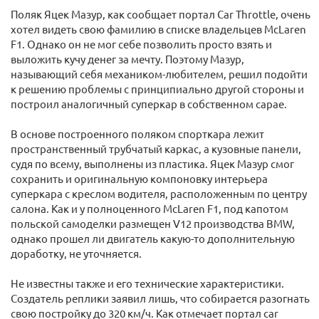
Поляк Яцек Мазур, как сообщает портал Car Throttle, очень
хотел видеть свою фамилию в списке владельцев McLaren
F1. Однако он не мог себе позволить просто взять и
выложить кучу денег за мечту. Поэтому Мазур,
называющий себя механиком-любителем, решил подойти
к решению проблемы с принципиально другой стороны и
построил аналогичный суперкар в собственном сарае.
В основе построенного поляком спорткара лежит
пространственный трубчатый каркас, а кузовные панели,
судя по всему, выполнены из пластика. Яцек Мазур смог
сохранить и оригинальную компоновку интерьера
суперкара с креслом водителя, расположенным по центру
салона. Как и у полноценного McLaren F1, под капотом
польской самоделки размещен V12 производства BMW,
однако прошел ли двигатель какую-то дополнительную
доработку, не уточняется.
Не известны также и его технические характеристики.
Создатель реплики заявил лишь, что собирается разогнать
свою постройку до 320 км/ч. Как отмечает портал car