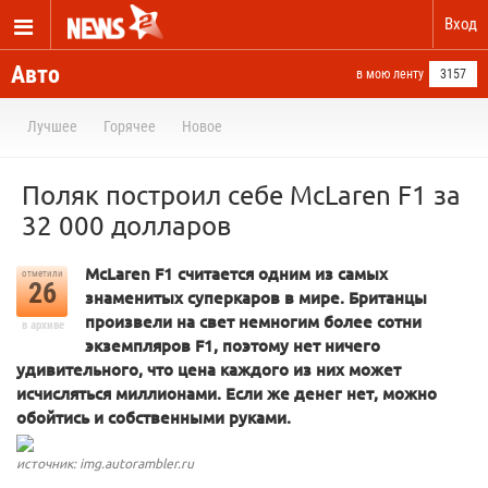
Вход
Авто
в мою ленту
3157
Лучшее
Горячее
Новое
Поляк построил себе McLaren F1 за
32 000 долларов
McLaren F1 считается одним из самых
отметили
26
знаменитых суперкаров в мире. Британцы
произвели на свет немногим более сотни
в архиве
экземпляров F1, поэтому нет ничего
удивительного, что цена каждого из них может
исчисляться миллионами. Если же денег нет, можно
обойтись и собственными руками.
источник: img.autorambler.ru