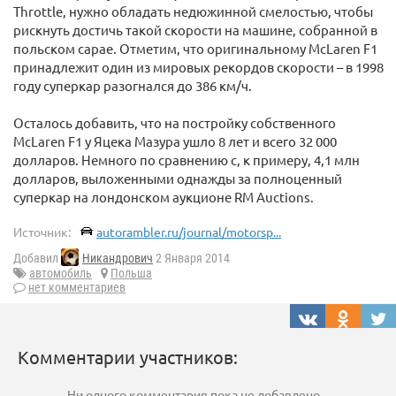
Throttle, нужно обладать недюжинной смелостью, чтобы
рискнуть достичь такой скорости на машине, собранной в
польском сарае. Отметим, что оригинальному McLaren F1
принадлежит один из мировых рекордов скорости – в 1998
году суперкар разогнался до 386 км/ч.
Осталось добавить, что на постройку собственного
McLaren F1 у Яцека Мазура ушло 8 лет и всего 32 000
долларов. Немного по сравнению с, к примеру, 4,1 млн
долларов, выложенными однажды за полноценный
суперкар на лондонском аукционе RM Auctions.
Источник:
autorambler.ru/journal/motorsp...
Добавил
Никандрович
2 Января 2014
автомобиль
Польша
нет комментариев
Комментарии участников:
Ни одного комментария пока не добавлено