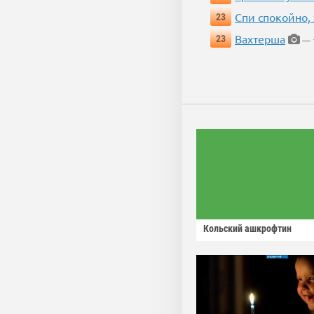
Спи спокойно, 
23
Вахтерша
23
— 1
Кольский ашкрофтин