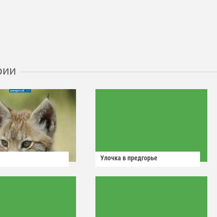
рии
Улочка в предгорье