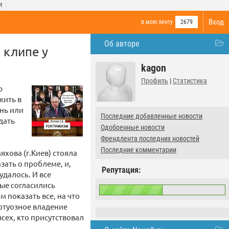
И
Вход
в мою ленту
2679
Об авторе
 клипе у
kagon
Профиль
|
Статистика
ю
жить в
знь или
Последние добавленные новости
дать
Одобренные новости
Френдлента последних новостей
Последние комментарии
хова (г.Киев) стояла
зать о проблеме, и,
Репутация:
удалось. И все
ые согласились
 показать все, на что
иртуозное владение
ех, кто присутствовал