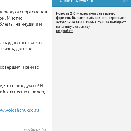
О сайте News2.ru
илой духа спортсменов.
Новости 2.0 — новостной сайт нового
ой. Многие
формата.
Вы сами выбираете интересные и
актуальные темы. Самые лучшие попадают
блемы, на неудачи и
на главную страницу.
подробнее
→
чать удовольствие от
т жизнь, даже не
 совершил и сейчас
е, что о них думаю! И
ибо за песню и видео,
w.voloshchuksd.ru
проблема (5)