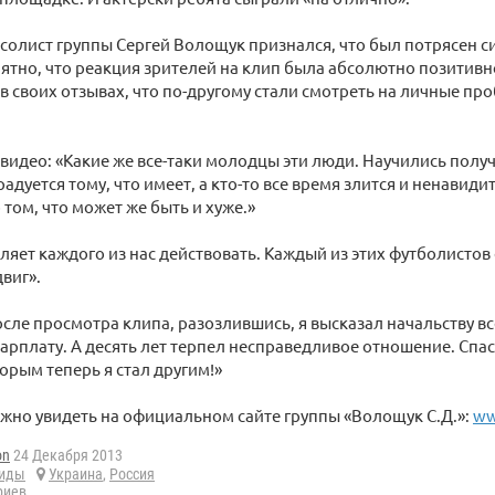
 солист группы Сергей Волощук признался, что был потрясен с
ятно, что реакция зрителей на клип была абсолютно позитивн
в своих отзывах, что по-другому стали смотреть на личные про
 видео: «Какие же все-таки молодцы эти люди. Научились полу
радуется тому, что имеет, а кто-то все время злится и ненавиди
 том, что может же быть и хуже.»
вляет каждого из нас действовать. Каждый из этих футболистов
виг».
осле просмотра клипа, разозлившись, я высказал начальству вс
арплату. А десять лет терпел несправедливое отношение. Спас
орым теперь я стал другим!»
жно увидеть на официальном сайте группы «Волощук С.Д.»:
ww
on
24 Декабря 2013
лиды
Украина
,
Россия
риев