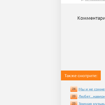
Комментари
Также смотрите:
Мы и не сомне
24
Любят...навер
23
Зримая музык
23