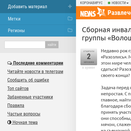
КОРОНАВИРУС
НОВОСТИ
Добавить материал
Развлеч
Метки
Сборная инвал
Регионы
группы «Волощ
Недавно рок-г
отметили
2
«Разозлись». 
этом мире чел
Последние комментарии
человека
в архиве
сдаться? Разоз
Читайте новости в телеграм
своего конца?
Сообщить об ошибке
Задача перед 
Топ сайтов
непростая. С 
Забаненные участники
главное, найти
Правила
благодаря сбо
принять участ
Частые вопросы
они способны,
Ночная тема
мячом, слажен
на съемочной 