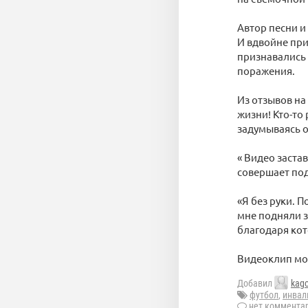
Автор песни и
И вдвойне при
признавались 
поражения.
Из отзывов на
жизни! Кто-то 
задумываясь о
« Видео заста
совершает под
«Я без руки. П
мне подняли з
благодаря кот
Видеоклип мо
Добавил
kag
футбол
,
инва
нет коммента