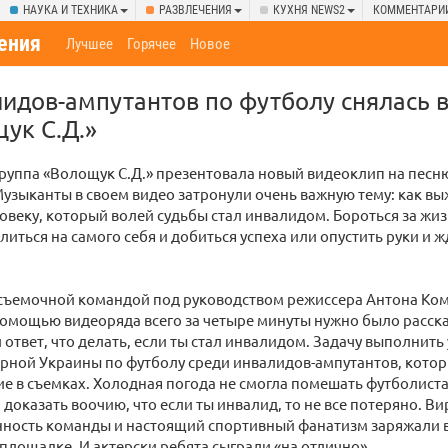
НАУКА И ТЕХНИКА
РАЗВЛЕЧЕНИЯ
КУХНЯ NEWS2
КОММЕНТАРИ
ения
Лучшее
Горячее
Новое
идов-ампутантов по футболу снялась в
ук С.Д.»
руппа «Волощук С.Д.» презентовала новый видеоклип на песн
Музыканты в своем видео затронули очень важную тему: как вы
овеку, который волей судьбы стал инвалидом. Бороться за жи
литься на самого себя и добиться успеха или опустить руки и ж
съемочной командой под руководством режиссера Антона Комя
помощью видеоряда всего за четыре минуты нужно было расска
 ответ, что делать, если ты стал инвалидом. Задачу выполнить 
рной Украины по футболу среди инвалидов-ампутантов, котор
ие в съемках. Холодная погода не смогла помешать футболистам
 доказать воочию, что если ты инвалид, то не все потеряно. В
ность команды и настоящий спортивный фанатизм заряжали вс
площадке. И актерски ребята сыграли «на отлично».