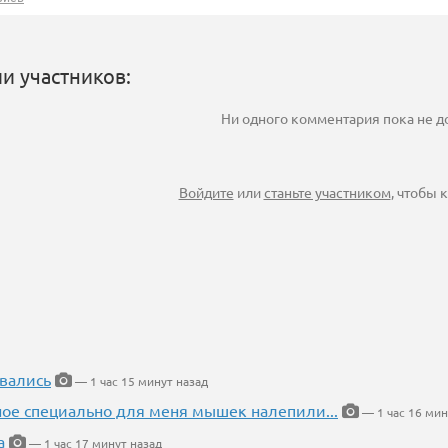
и участников:
Ни одного комментария пока не 
Войдите
или
станьте участником
, чтобы
вались
— 1 час 15 минут назад
ное специально для меня мышек налепили...
— 1 час 16 мин
а
— 1 час 17 минут назад