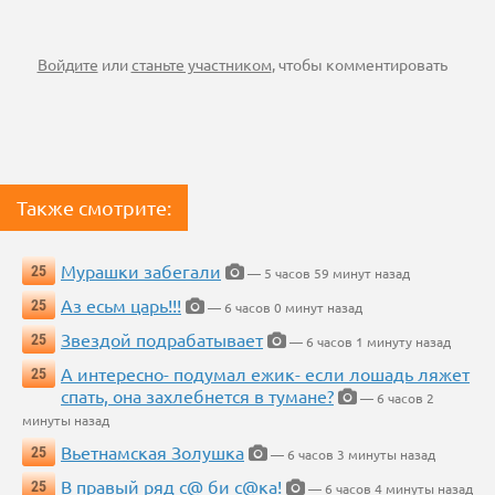
Войдите
или
станьте участником
, чтобы комментировать
Также смотрите:
Мурашки забегали
25
— 5 часов 59 минут назад
Аз есьм царь!!!
25
— 6 часов 0 минут назад
Звездой подрабатывает
25
— 6 часов 1 минуту назад
А интересно- подумал ежик- если лошадь ляжет
25
спать, она захлебнется в тумане?
— 6 часов 2
минуты назад
Вьетнамская Золушка
25
— 6 часов 3 минуты назад
В правый ряд с@ би с@ка!
25
— 6 часов 4 минуты назад