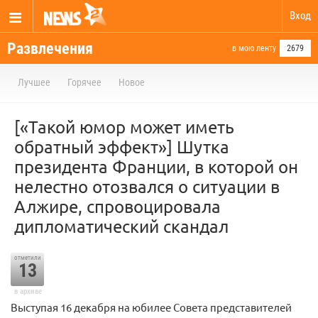
Вход
Развлечения
в мою ленту
2679
Лучшее
Горячее
Новое
[«Такой юмор может иметь
обратный эффект»] Шутка
президента Франции, в которой он
нелестно отозвался о ситуации в
Алжире, спровоцировала
дипломатический скандал
отметили
13
в архиве
Выступая 16 декабря на юбилее Совета представителей