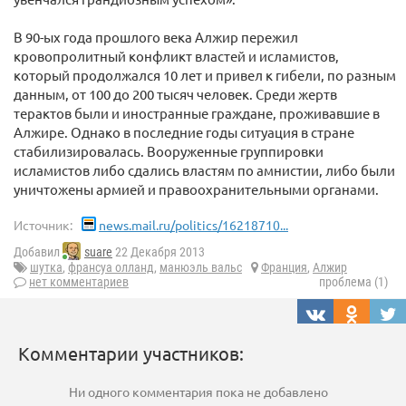
В 90-ых года прошлого века Алжир пережил
кровопролитный конфликт властей и исламистов,
который продолжался 10 лет и привел к гибели, по разным
данным, от 100 до 200 тысяч человек. Среди жертв
терактов были и иностранные граждане, проживавшие в
Алжире. Однако в последние годы ситуация в стране
стабилизировалась. Вооруженные группировки
исламистов либо сдались властям по амнистии, либо были
уничтожены армией и правоохранительными органами.
Источник:
news.mail.ru/politics/16218710...
Добавил
suare
22 Декабря 2013
шутка
,
франсуа олланд
,
манюэль вальс
Франция
,
Алжир
нет комментариев
проблема (1)
Комментарии участников:
Ни одного комментария пока не добавлено