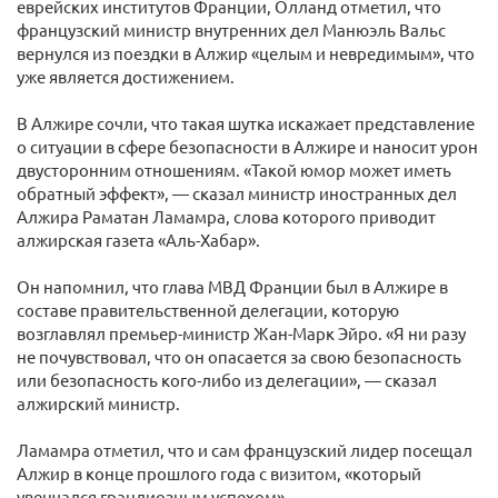
еврейских институтов Франции, Олланд отметил, что
французский министр внутренних дел Манюэль Вальс
вернулся из поездки в Алжир «целым и невредимым», что
уже является достижением.
В Алжире сочли, что такая шутка искажает представление
о ситуации в сфере безопасности в Алжире и наносит урон
двусторонним отношениям. «Такой юмор может иметь
обратный эффект», — сказал министр иностранных дел
Алжира Раматан Ламамра, слова которого приводит
алжирская газета «Аль-Хабар».
Он напомнил, что глава МВД Франции был в Алжире в
составе правительственной делегации, которую
возглавлял премьер-министр Жан-Марк Эйро. «Я ни разу
не почувствовал, что он опасается за свою безопасность
или безопасность кого-либо из делегации», — сказал
алжирский министр.
Ламамра отметил, что и сам французский лидер посещал
Алжир в конце прошлого года с визитом, «который
увенчался грандиозным успехом».