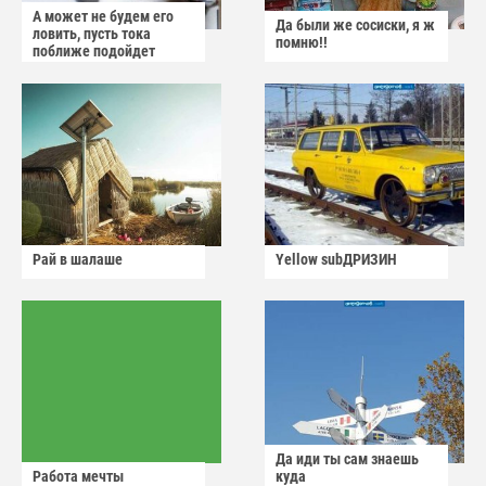
А может не будем его
Да были же сосиски, я ж
ловить, пусть тока
помню!!
поближе подойдет
Рай в шалаше
Yellow subДРИЗИН
Да иди ты сам знаешь
Работа мечты
куда