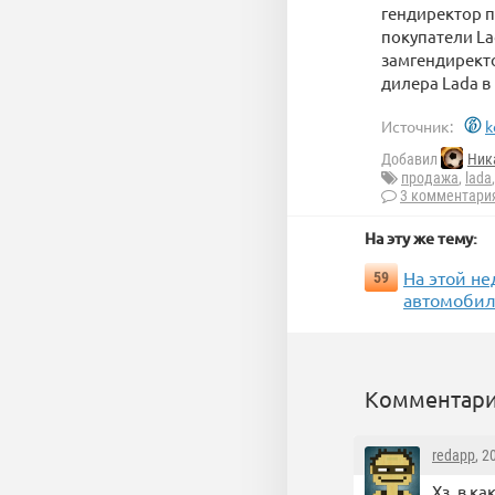
гендиректор п
покупатели La
замгендиректо
дилера Lada 
Источник:
k
Добавил
Ник
продажа
,
lada
3 комментари
На эту же тему:
На этой н
59
автомобил
Комментари
redapp
, 2
Хз, в к