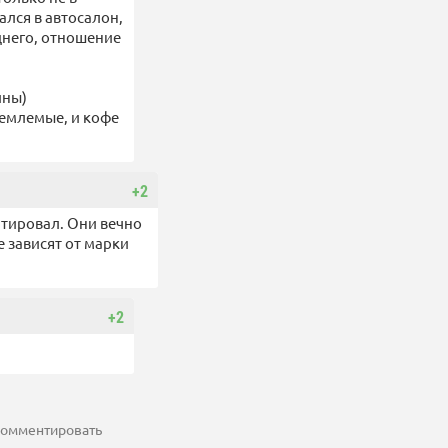
ался в автосалон,
днего, отношение
ины)
иемлемые, и кофе
+2
нтировал. Они вечно
е зависят от марки
+2
 комментировать