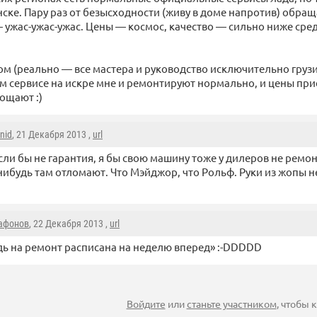
ске. Пару раз от безысходности (живу в доме напротив) обращ
— ужас-ужас-ужас. Цены — космос, качество — сильно ниже сре
ком (реально — все мастера и руководство исключительно груз
 сервисе на искре мне и ремонтируют нормально, и цены пр
ощают :)
nid
, 21 Декабря 2013 ,
url
сли бы не гарантия, я бы свою машину тоже у дилеров не ремо
нибудь там отломают. Что Мэйджор, что Рольф. Руки из жопы н
афонов
, 22 Декабря 2013 ,
url
ь на ремонт расписана на неделю вперед» :-DDDDD
Войдите
или
станьте участником
, чтобы