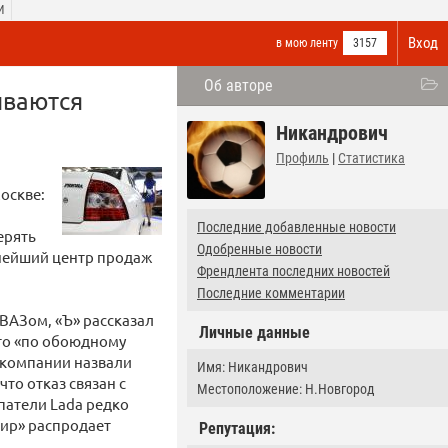
И
Вход
в мою ленту
3157
Об авторе
ываются
Никандрович
Профиль
|
Статистика
оскве:
Последние добавленные новости
ерять
Одобренные новости
упнейший центр продаж
Френдлента последних новостей
Последние комментарии
ВАЗом, «Ъ» рассказал
Личные данные
что «по обоюдному
 компании назвали
Имя: Никандрович
то отказ связан с
Местоположение: Н.Новгород
патели Lada редко
мир» распродает
Репутация: