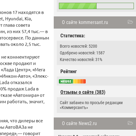
онов 17 находятся в
, Hyundai, Kia,
О сайте kommersant.ru
т глава совета
н, из них 57,4 тыс.— в
Статистика:
автосервисе. По данным
вать около 2,5 тыс.
Всего новостей: 5200
Одобрено новостей: 1587
и не комментируют
Качество новостей: 31%
Москве продают и
 «Лада Центр», «Мега
Рейтинг
«Инком-Авто», «Элекс-
 Lada отказался
70% продаж Lada в
Отзывы о сайте (383)
тказе «Автомира» от
им работать, значит,
Сайт забанен по просьбе редакции
«Коммерсантъ»
няя, что дилеры все
О сайте News2.ru
еры АвтоВАЗа не
вперед»,— говорит