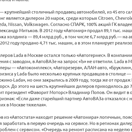
— крупнейший столичный продавец автомобилей, из 45 его сал
г является дилером 20 марок, среди которых Citroen, Chevrolet
zda, Nissan, Volkswagen. Согласно СПАРК, 100% акций ГК владее
ександр Митьков. В 2012 году «Автомир» продал 89,1 тыс. маши
чка холдинга — 89,4 млрд руб., в том числе 6,7 млрд руб.— на 
2012 году продано 4,71 тыс. машин, а в этом планирует реализо
леров Lada в Москве остался только «Автогермес». В компани
ия с заводом, в АвтоВАЗе на запрос «Ъ» не ответили. Lada в 
еры — «Автокомплекс», «Авторезерв», АЛАН-авто, «Бруклин»,
ризиса у Lada было несколько крупных продавцов в столице — 
окино-Lada», но они закрылись в 2009 году, тогда же от продаж
рс». До этого на шесть крупнейших дилеров приходилось до 
ит президент «Фаворит Моторс» Владимир Попов. Он видит в о
ризнак: «Если даже старейший партнер АвтоВАЗа отказался с н
них в Москве тяжелая».
в из «Автостата» находит решение «Автомира» логичным, пояс
 заработать в первую очередь на сервисе. Но в регионах дил
облем с сервисом. «Очередь на ремонт расписана на неделю 