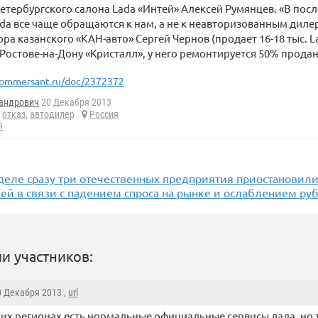
етербургского салона Lada «Интей» Алексей Румянцев. «В пос
da все чаще обращаются к нам, а не к неавторизованным дил
ра казанского «КАН-авто» Сергей Чернов (продает 16-18 тыс. La
в Ростове-на-Дону «Кристалл», у него ремонтируется 50% пр
ommersant.ru/doc/2372372
андрович
20 Декабря 2013
,
отказ
,
автодилер
Россия
я
еделе сразу три отечественных предприятия приостановил
ей в связи с падением спроса на рынке и ослаблением ру
и участников:
0 Декабря 2013 ,
url
аких регионах есть нормальные официальные сервисы лада, но 