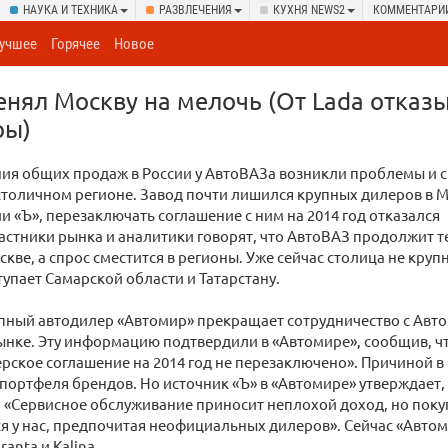
НАУКА И ТЕХНИКА
РАЗВЛЕЧЕНИЯ
КУХНЯ NEWS2
КОММЕНТАРИ
учшее
Горячее
Новое
нял Москву на мелочь (От Lada отказ
ры)
ия общих продаж в России у АвтоВАЗа возникли проблемы и с
толичном регионе. Завод почти лишился крупных дилеров в М
 «Ъ», перезаключать соглашение с ним на 2014 год отказался
астники рынка и аналитики говорят, что АвтоВАЗ продолжит т
скве, а спрос сместится в регионы. Уже сейчас столица не кр
ступает Самарской области и Татарстану.
упный автодилер «Автомир» прекращает сотрудничество с Авто
ынке. Эту информацию подтвердили в «Автомире», сообщив, 
ское соглашение на 2014 год не перезаключено». Причиной в
ортфеля брендов. Но источник «Ъ» в «Автомире» утверждает, ч
 «Сервисное обслуживание приносит неплохой доход, но поку
 у нас, предпочитая неофициальных дилеров». Сейчас «Авто
ranta и Kalina.