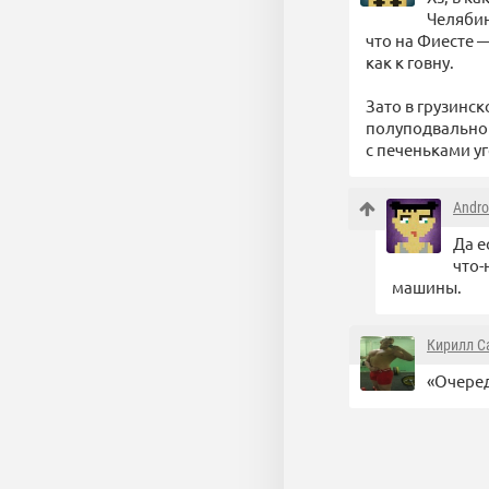
Челябин
что на Фиесте 
как к говну.
Зато в грузинс
полуподвальном
с печеньками уг
Andro
Да е
что-
машины.
Кирилл С
«Очеред