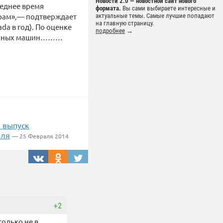
Новости 2.0 — новостной сайт нового
леднее время
формата.
Вы сами выбираете интересные и
ерам»,— подтверждает
актуальные темы. Самые лучшие попадают
на главную страницу.
da в год). По оценке
подробнее
→
оданных машин………
и выпуск
бля
— 25 Февраля 2014
+2
только не в