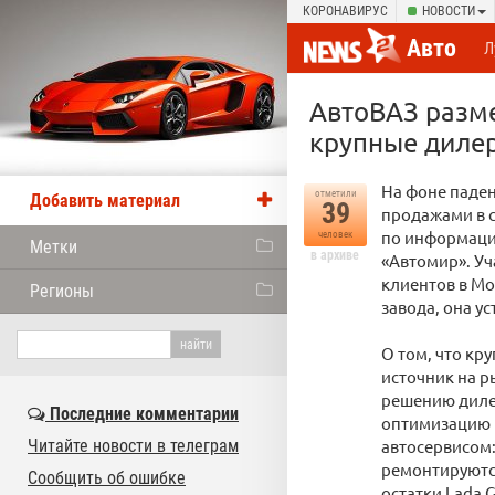
КОРОНАВИРУС
НОВОСТИ
Авто
Л
АвтоВАЗ разме
крупные диле
На фоне паден
отметили
Добавить материал
39
продажами в с
по информации
человек
Метки
в архиве
«Автомир». Уч
клиентов в Мо
Регионы
завода, она у
О том, что кр
источник на р
решению дилер
Последние комментарии
оптимизацию п
Читайте новости в телеграм
автосервисом:
ремонтируются
Сообщить об ошибке
остатки Lada G