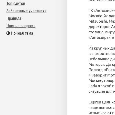
Топ сайтов
ГК «Автомир» 
Забаненные участники
Москве. Холдин
Правила
Mitsubishi, Ma
Частые вопросы
директоров Ал
столице, выру
Ночная тема
«Автомира», в 
Из крупных ди
взаимоотношен
небольшие дил
Моторс». До к
Полюс», «Рост
«Фаворит Мото
Москве, говор
Lada плохой п
ситуация для 
Сергей Целико
чаще пытаются
испытывают пр