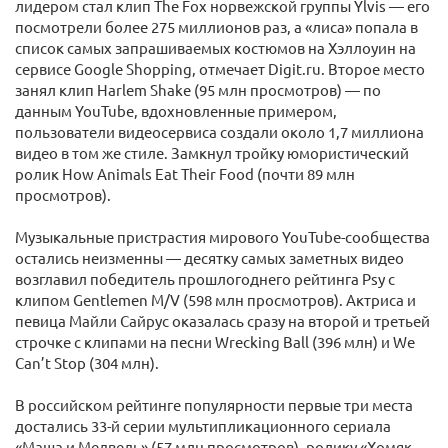
лидером стал клип The Fox норвежской группы Ylvis — его
посмотрели более 275 миллионов раз, а «лиса» попала в
список самых запрашиваемых костюмов на Хэллоуин на
сервисе Google Shopping, отмечает Digit.ru. Второе место
занял клип Harlem Shake (95 млн просмотров) — по
данным YouTube, вдохновленные примером,
пользователи видеосервиса создали около 1,7 миллиона
видео в том же стиле. Замкнул тройку юмористический
ролик How Animals Eat Their Food (почти 89 млн
просмотров).
Музыкальные пристрастия мирового YouTube-сообщества
остались неизменны — десятку самых заметных видео
возглавил победитель прошлогоднего рейтинга Psy с
клипом Gentlemen M/V (598 млн просмотров). Актриса и
певица Майли Сайрус оказалась сразу на второй и третьей
строчке с клипами на песни Wrecking Ball (396 млн) и We
Can’t Stop (304 млн).
В российском рейтинге популярности первые три места
достались 33-й серии мультипликационного сериала
«Маша и Медведь» (57 млн просмотров), ролику «Хомяк