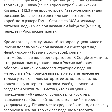
троллит ДПСника» (11 млн просмотров) и «Фиксики —
Команда» (12,3 млн просмотров). Из зарубежных видео
россияне больше всего оценили клип все того же
корейского рэпера Psy — Gentlemen M/V и рекламу
питьевой воды Evian под названием baby&me (67 млн),
передает «Российская газета».
Кроме того, в десятку самых «быстрорастущих» видео в
России попала ролик под названием «Метеорит над
Челябинском» (10 млн просмотров), снятый
автомобильным видеорегистратором. В Google отметили,
что гражданская журналистика в России набирает
обороты. «Запись с видеорегистратора о падении
метеорита в Челябинске вызвала живой интересен не
только у телеканалов, которые ее использовали, но,
конечно, и у интернет-пользователей», — заявили
создатели рейтинга. Отметим, что в минувший
понедельник «Яндекс» опубликовал список тем,
вызвавших наибольший пользовательский интерес в
уходящем году. Первое место среди событий года по числу
запросов в нем заняло как раз падение метеорита.