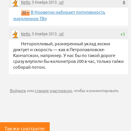
Netto
, 5 Ноября 2013 ,
url
0
В Норвегии набирает популярность
32
«медленное ТВ»
Netto
, 5 Ноября 2013 ,
url
+1
Неторопливый, размеренный уклад жизни
диктует и скорость — как в Петропавловске-
Камчатском, например. У нас бы по такой дороге
сразу влупили бы километров 200 в час, только гайки
собирай потом.
Войдите
или
станьте участником
, чтобы комментировать
Также смотрите: