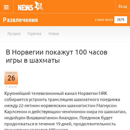
Вход
Развлечения
в мою ленту
2679
Лучшее
Горячее
Новое
В Норвегии покажут 100 часов
игры в шахматы
отметили
26
в архиве
Крупнейший телевизионный канал Норвегии NRK
собирается устроить трансляцию шахматного поединка
между 22-летним норвежским шахматистом Магнусом
Карлсеном и действующим чемпионом мира по шахматам,
индийцем Вишванатаном Анандом. Поединок будет
продолжаться в течение 19 дней, продолжительность
трансляции составит 100 часов.