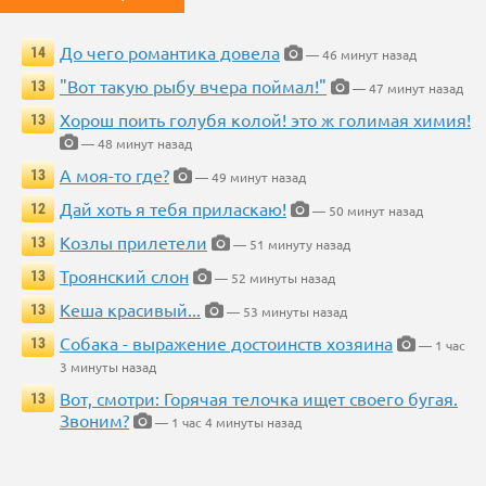
До чего романтика довела
14
— 46 минут назад
"Вот такую рыбу вчера поймал!"
13
— 47 минут назад
Хорош поить голубя колой! это ж голимая химия!
13
— 48 минут назад
А моя-то где?
13
— 49 минут назад
Дай хоть я тебя приласкаю!
12
— 50 минут назад
Козлы прилетели
13
— 51 минуту назад
Троянский слон
13
— 52 минуты назад
Кеша красивый...
13
— 53 минуты назад
Собака - выражение достоинств хозяина
13
— 1 час
3 минуты назад
Вот, смотри: Горячая телочка ищет своего бугая.
13
Звоним?
— 1 час 4 минуты назад