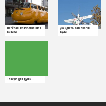
Весёлая, какчественная
Да иди ты сам знаешь
какаха
куда
Таксую для души...