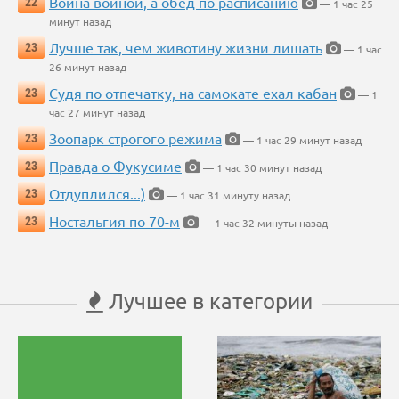
Война войной, а обед по расписанию
22
— 1 час 25
минут назад
Лучше так, чем животину жизни лишать
23
— 1 час
26 минут назад
Судя по отпечатку, на самокате ехал кабан
23
— 1
час 27 минут назад
Зоопарк строгого режима
23
— 1 час 29 минут назад
Правда о Фукусиме
23
— 1 час 30 минут назад
Отдуплился...)
23
— 1 час 31 минуту назад
Ностальгия по 70-м
23
— 1 час 32 минуты назад
Лучшее в категории