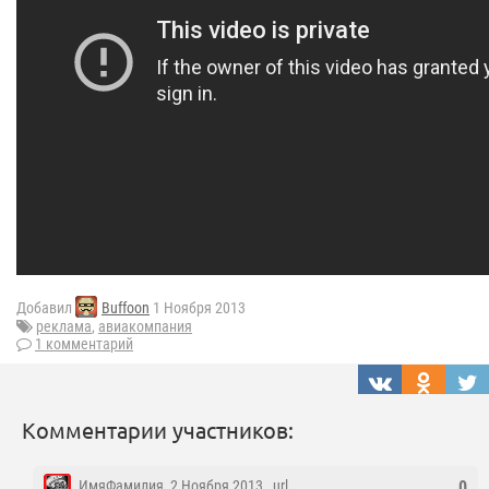
Добавил
Buffoon
1 Ноября 2013
реклама
,
авиакомпания
1 комментарий
Комментарии участников:
ИмяФамилия
, 2 Ноября 2013 ,
url
0