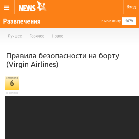
Вход
Развлечения
в мою ленту
2679
Лучшее
Горячее
Новое
Правила безопасности на борту
(Virgin Airlines)
отметили
6
в архиве