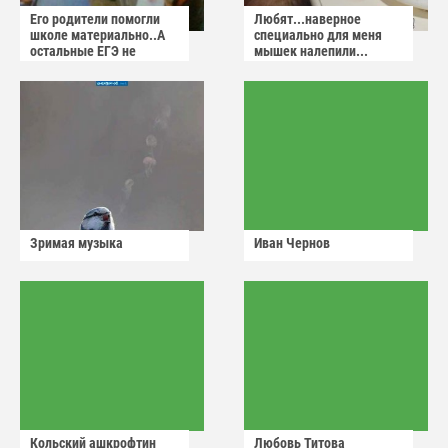
Его родители помогли
Любят...наверное
школе материально..А
специально для меня
остальные ЕГЭ не
мышек налепили...
сдадут
Зримая музыка
Иван Чернов
Кольский ашкрофтин
Любовь Титова